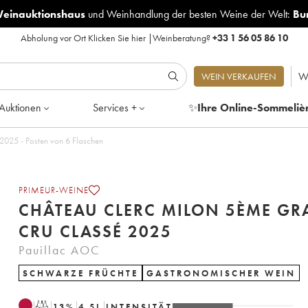
Weinauktionshaus
und
Weinhandlung der besten Weine der Welt:
Bu
Abholung vor Ort
Klicken Sie hier
|
Weinberatung?
+33 1 56 05 86 10
W
WEIN VERKAUFEN
Auktionen
Services +
✨
Ihre Online-Sommeliè
Château Clerc Milon 5ème Grand Cru Classé 2025 - Posten von 6 Flaschen
PRIMEUR-WEINE
CHÂTEAU CLERC MILON 5ÈME G
CRU CLASSÉ 2025
Pauillac AOC
SCHWARZE FRÜCHTE
GASTRONOMISCHER WEIN
T
13
%
4.5
L
INTENSITÄT