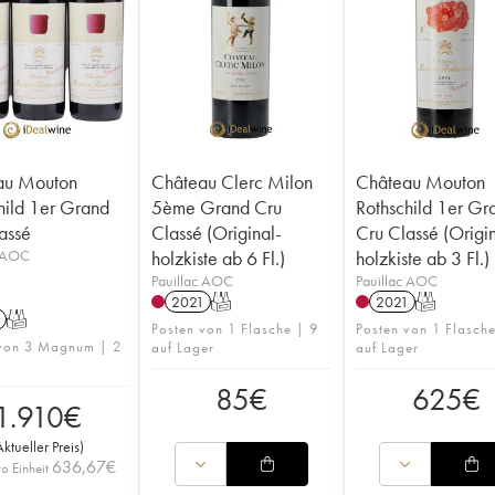
au Mouton
Château Clerc Milon
Château Mouton
hild 1er Grand
5ème Grand Cru
Rothschild 1er Gr
assé
Classé (Original-
Cru Classé (Origi
c AOC
holzkiste ab 6 Fl.)
holzkiste ab 3 Fl.)
Pauillac AOC
Pauillac AOC
2021
T
2021
T
T
Posten von 1 Flasche | 9
Posten von 1 Flasch
 von 3 Magnum | 2
auf Lager
auf Lager
85
€
625
€
1.910
€
Aktueller Preis
)
636,67
€
ro Einheit