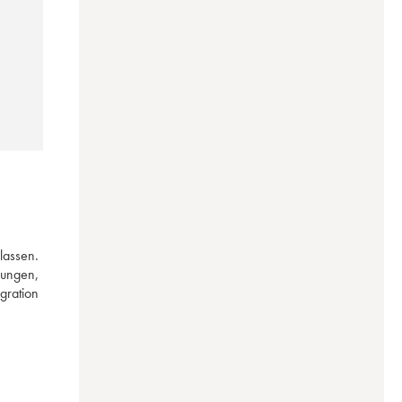
assen. 
ungen, 
ration 