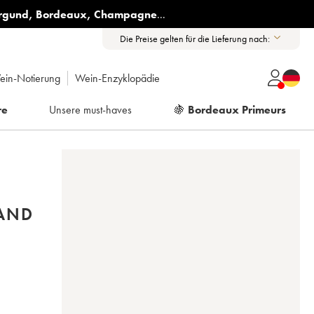
rgund
,
Bordeaux
,
Champagne
...
Die Preise gelten für die Lieferung nach:
ein-Notierung
Wein-Enzyklopädie
re
Unsere must-haves
🍇
Bordeaux Primeurs
RAND