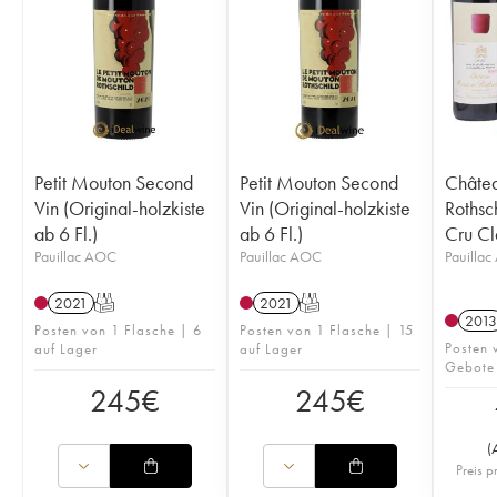
Petit Mouton Second
Petit Mouton Second
Châte
Vin (Original-holzkiste
Vin (Original-holzkiste
Rothsc
ab 6 Fl.)
ab 6 Fl.)
Cru Cl
Pauillac AOC
Pauillac AOC
Pauilla
2021
T
2021
T
2013
Posten von 1 Flasche | 6
Posten von 1 Flasche | 15
Posten
auf Lager
auf Lager
Gebote
245
€
245
€
(
Preis p