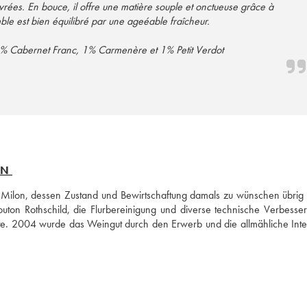
vrées. En bouce, il offre une matière souple et onctueuse grâce à
ble est bien équilibré par une ageéable fraîcheur.
Sauvignon, 28% Merlot, 8% Cabernet Franc, 1% Carmenère et 1% Petit Verdot
ON
 Milon, dessen Zustand und Bewirtschaftung damals zu wünschen übrig l
n Rothschild, die Flurbereinigung und diverse technische Verbesser
te. 2004 wurde das Weingut durch den Erwerb und die allmähliche Integ