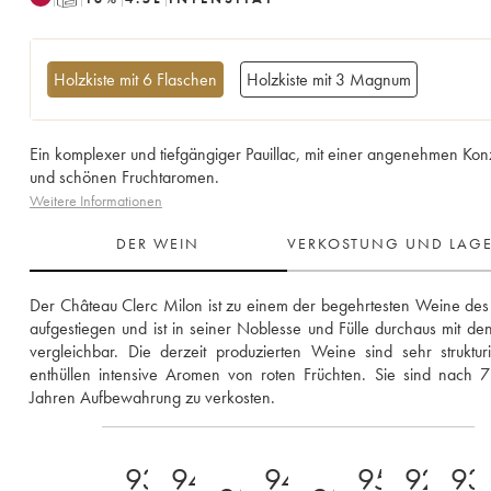
Holzkiste mit 6 Flaschen
Holzkiste mit 3 Magnum
Ein komplexer und tiefgängiger Pauillac, mit einer angenehmen Kon
und schönen Fruchtaromen.
Weitere Informationen
DER WEIN
VERKOSTUNG UND LAG
Der Château Clerc Milon ist zu einem der begehrtesten Weine de
aufgestiegen und ist in seiner Noblesse und Fülle durchaus mit den
vergleichbar. Die derzeit produzierten Weine sind sehr strukturi
enthüllen intensive Aromen von roten Früchten. Sie sind nach 7
Jahren Aufbewahrung zu verkosten.
93-
94-
94-
95-
92-
93