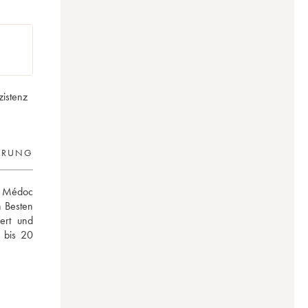
zistenz
ERUNG
s Médoc 
 Besten 
ert und 
 bis 20 
-