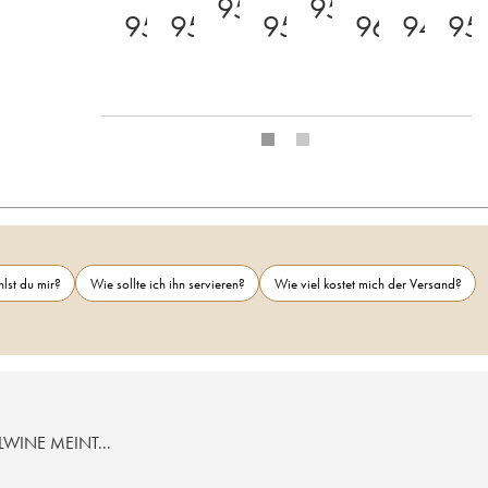
95
95
95
95
95
96
94
95
lst du mir?
Wie sollte ich ihn servieren?
Wie viel kostet mich der Versand?
LWINE MEINT...