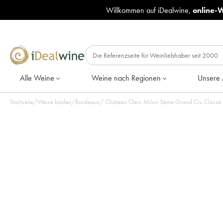
Willkommen auf iDealwine,
online-
Alle Weine
Weine nach Regionen
Unsere 
Startseite
/
Weine kaufen
/
Bordeaux
/