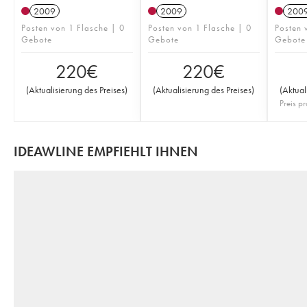
2009
2009
200
Posten von 1 Flasche | 0
Posten von 1 Flasche | 0
Posten 
Gebote
Gebote
Gebote
220
€
220
€
(
Aktualisierung des Preises
)
(
Aktualisierung des Preises
)
(
Aktual
Preis pr
IDEAWLINE EMPFIEHLT IHNEN