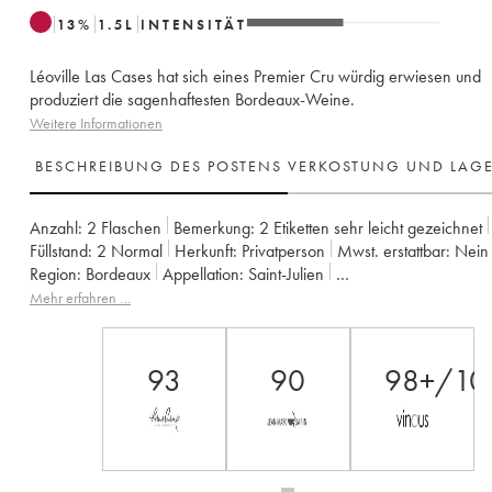
13
%
1.5
L
INTENSITÄT
Léoville Las Cases hat sich eines Premier Cru würdig erwiesen und
produziert die sagenhaftesten Bordeaux-Weine.
Weitere Informationen
BESCHREIBUNG DES POSTENS
VERKOSTUNG UND LAG
Anzahl:
2 Flaschen
Bemerkung:
2 Etiketten sehr leicht gezeichnet
Füllstand:
2
Normal
Herkunft:
privatperson
Mwst. erstattbar:
nein
Region:
Bordeaux
Appellation:
Saint-Julien
Klassifizierung:
2ème Grand Cru Classé
Mehr erfahren …
Eigentümer:
SC du Ch. Léoville Las Cases (Consorts Delon)
93
90
98+/10