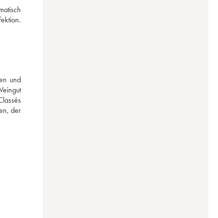
atisch 
ktion. 
en und 
eingut 
lassés 
en, der 