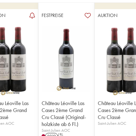
ON
FESTPREISE
AUKTION
u Léoville Las
Château Léoville Las
Château Léoville 
 2ème Grand
Cases 2ème Grand
Cases 2ème Gra
assé
Cru Classé (Original-
Cru Classé
lien AOC
holzkiste ab 6 Fl.)
Saint-Julien AOC
Saint-Julien AOC