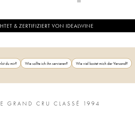
TET & ZERTIFIZIERT VON IDEALWINE
lst du mir?
Wie sollte ich ihn servieren?
Wie viel kostet mich der Versand?
CHÂTEAU LÉOVILLE LAS CASES 2ÈME GRAND CRU CLASSÉ 1994