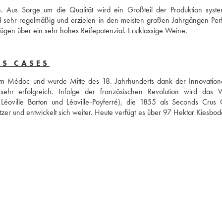
. Aus Sorge um die Qualität wird ein Großteil der Produktion system
 sehr regelmäßig und erzielen in den meisten großen Jahrgängen Perfe
erfügen über ein sehr hohes Reifepotenzial. Erstklassige Weine.
AS CASES
im Médoc und wurde Mitte des 18. Jahrhunderts dank der Innovation
hr erfolgreich. Infolge der französischen Revolution wird das W
 Léoville Barton und Léoville-Poyferré), die 1855 als Seconds Crus C
itzer und entwickelt sich weiter. Heute verfügt es über 97 Hektar Kiesbod