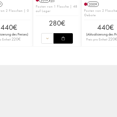
2019
T
9
2009
Posten von 1 Flasche | 48
von 2 Flaschen | 0
Posten von 2 Flasch
auf Lager
Gebote
280
€
440
€
440
€
isierung des Preises
)
(
Aktualisierung des Pr
220
€
220
o Einheit
Preis pro Einheit