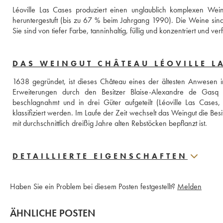
Léoville Las Cases produziert einen unglaublich komplexen Wein
heruntergestuft (bis zu 67 % beim Jahrgang 1990). Die Weine sind
Sie sind von tiefer Farbe, tanninhaltig, füllig und konzentriert und v
DAS WEINGUT CHÂTEAU LÉOVILLE L
1638 gegründet, ist dieses Château eines der ältesten Anwesen 
Erweiterungen durch den Besitzer Blaise-Alexandre de Gasq se
beschlagnahmt und in drei Güter aufgeteilt (Léoville Las Cases,
klassifiziert werden. Im Laufe der Zeit wechselt das Weingut die Bes
mit durchschnittlich dreißig Jahre alten Rebstöcken bepflanzt ist.
DETAILLIERTE EIGENSCHAFTEN
Haben Sie ein Problem bei diesem Posten festgestellt?
Melden
ÄHNLICHE POSTEN