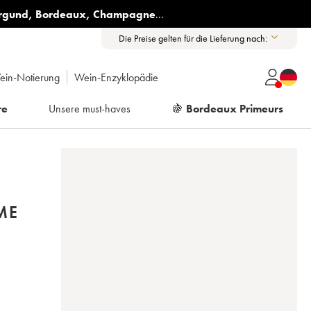
rgund
,
Bordeaux
,
Champagne
...
Die Preise gelten für die Lieferung nach:
ein-Notierung
Wein-Enzyklopädie
re
Unsere must-haves
🍇
Bordeaux Primeurs
ME