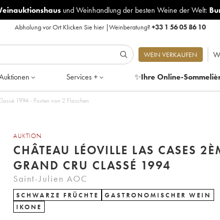
Weinauktionshaus
und
Weinhandlung der besten Weine der Welt:
Bu
Abholung vor Ort
Klicken Sie hier
|
Weinberatung?
+33 1 56 05 86 10
W
WEIN VERKAUFEN
Auktionen
Services +
✨
Ihre Online-Sommeliè
Château Léoville Las Cases 2ème Grand Cru Classé 1994 - Posten von 2 Flaschen
AUKTION
CHÂTEAU LÉOVILLE LAS CASES 2È
GRAND CRU CLASSÉ 1994
Saint-Julien AOC
SCHWARZE FRÜCHTE
GASTRONOMISCHER WEIN
IKONE