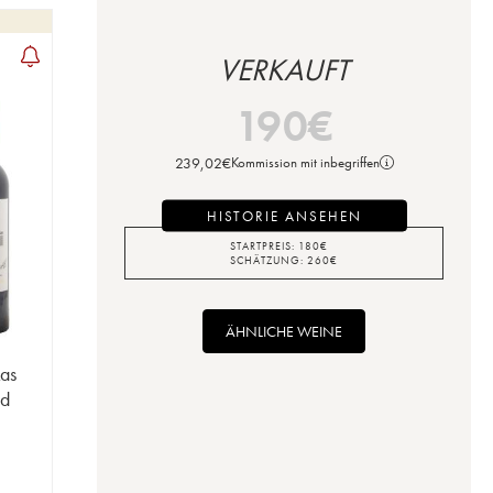
VERKAUFT
190
€
239,02
€
Kommission mit inbegriffen
HISTORIE ANSEHEN
STARTPREIS:
180
€
SCHÄTZUNG:
260
€
ÄHNLICHE WEINE
Las
nd