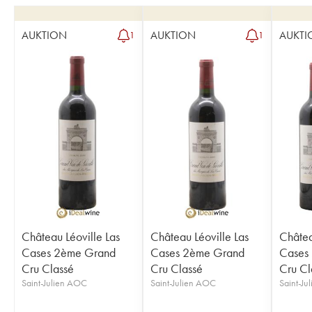
AUKTION
AUKTION
AUKTI
1
1
Château Léoville Las
Château Léoville Las
Châtea
Cases 2ème Grand
Cases 2ème Grand
Cases
Cru Classé
Cru Classé
Cru Cl
Saint-Julien AOC
Saint-Julien AOC
Saint-Ju