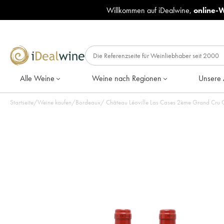
Willkommen auf iDealwine,
online-
Alle Weine
Weine nach Regionen
Unsere 
Startseite
/
Weine kaufen
/
Bordeaux
/