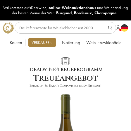
Willkommen auf iDealwine,
online-Weinauktionshaus
und
Weinhandlung
der besten Weine der Welt:
Burgund
,
Bordeaux
,
Champagne
...
Kaufen
Notierung
Wein-Enzyklopädie
VERKAUFEN
IDEALWINE-TREUEPROGRAMM
Treueangebot
Erhalten Sie Rabatt-Coupons bei jedem Einkauf!