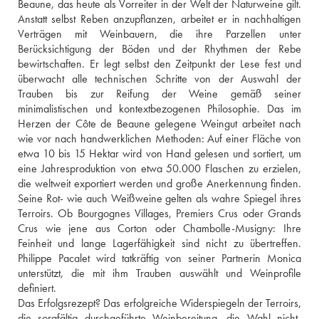
Beaune, das heute als Vorreiter in der Welt der Naturweine gilt. 
Anstatt selbst Reben anzupflanzen, arbeitet er in nachhaltigen 
Verträgen mit Weinbauern, die ihre Parzellen unter 
Berücksichtigung der Böden und der Rhythmen der Rebe 
bewirtschaften. Er legt selbst den Zeitpunkt der Lese fest und 
überwacht alle technischen Schritte von der Auswahl der 
Trauben bis zur Reifung der Weine gemäß seiner 
minimalistischen und kontextbezogenen Philosophie. Das im 
Herzen der Côte de Beaune gelegene Weingut arbeitet nach 
wie vor nach handwerklichen Methoden: Auf einer Fläche von 
etwa 10 bis 15 Hektar wird von Hand gelesen und sortiert, um 
eine Jahresproduktion von etwa 50.000 Flaschen zu erzielen, 
die weltweit exportiert werden und große Anerkennung finden. 
Seine Rot- wie auch Weißweine gelten als wahre Spiegel ihres 
Terroirs. Ob Bourgognes Villages, Premiers Crus oder Grands 
Crus wie jene aus Corton oder Chambolle-Musigny: Ihre 
Feinheit und lange Lagerfähigkeit sind nicht zu übertreffen. 
Philippe Pacalet wird tatkräftig von seiner Partnerin Monica 
unterstützt, die mit ihm Trauben auswählt und Weinprofile 
definiert.
Das Erfolgsrezept? Das erfolgreiche Widerspiegeln der Terroirs, 
die sorgfältig durchgeführte Weinbereitung, die Wahl nicht-