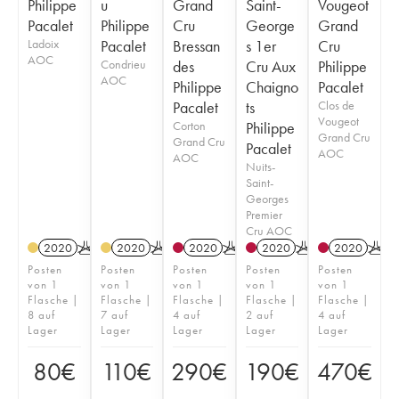
Philippe
u
Grand
Saint-
Vougeot
Pacalet
Philippe
Cru
George
Grand
Ladoix
Pacalet
Bressan
s 1er
Cru
AOC
Condrieu
des
Cru Aux
Philippe
AOC
Philippe
Chaigno
Pacalet
Pacalet
ts
Clos de
Vougeot
Corton
Philippe
Grand Cru
Grand Cru
Pacalet
AOC
AOC
Nuits-
Saint-
Georges
Premier
Cru AOC
2020
K
2020
K
2020
K
2020
K
2020
K
Posten
Posten
Posten
Posten
Posten
von 1
von 1
von 1
von 1
von 1
Flasche |
Flasche |
Flasche |
Flasche |
Flasche |
8 auf
7 auf
4 auf
2 auf
4 auf
Lager
Lager
Lager
Lager
Lager
80
€
110
€
290
€
190
€
470
€