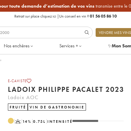
 pour toute demande d’estimation de vos vins
transmise entre le 
Retrait sur place
cliquez ici
|
Un conseil en vin ?
01 56 05 86 10
VENDRE MES VINS
Nos enchères
Services +
✨
Mon Som
le
E-CAVISTE
LADOIX PHILIPPE PACALET 2023
Ladoix AOC
FRUITÉ
VIN DE GASTRONOMIE
K
14
%
0.75
L
INTENSITÉ