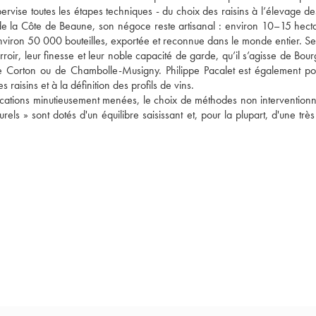
ervise toutes les étapes techniques - du choix des raisins à l’élevage des
 de la Côte de Beaune, son négoce reste artisanal : environ 10–15 hecta
nviron 50 000 bouteilles, exportée et reconnue dans le monde entier. Ses 
oir, leur finesse et leur noble capacité de garde, qu’il s’agisse de Bour
e Corton ou de Chambolle-Musigny. Philippe Pacalet est également por
raisins et à la définition des profils de vins.
fications minutieusement menées, le choix de méthodes non interventionnis
rels » sont dotés d'un équilibre saisissant et, pour la plupart, d'une trè