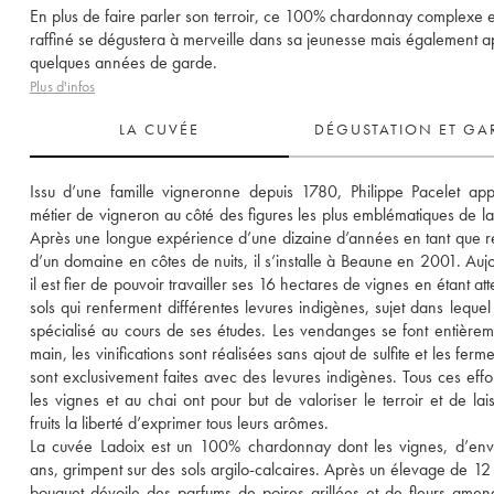
En plus de faire parler son terroir, ce 100% chardonnay complexe e
raffiné se dégustera à merveille dans sa jeunesse mais également a
quelques années de garde.
Plus d'infos
LA CUVÉE
DÉGUSTATION ET GA
Issu d’une famille vigneronne depuis 1780, Philippe Pacelet app
métier de vigneron au côté des figures les plus emblématiques de la 
Après une longue expérience d’une dizaine d’années en tant que ré
d’un domaine en côtes de nuits, il s’installe à Beaune en 2001. Aujou
il est fier de pouvoir travailler ses 16 hectares de vignes en étant atte
sols qui renferment différentes levures indigènes, sujet dans lequel il
spécialisé au cours de ses études. Les vendanges se font entièreme
main, les vinifications sont réalisées sans ajout de sulfite et les ferme
sont exclusivement faites avec des levures indigènes. Tous ces effor
les vignes et au chai ont pour but de valoriser le terroir et de lais
fruits la liberté d’exprimer tous leurs arômes.
La cuvée Ladoix est un 100% chardonnay dont les vignes, d’env
ans, grimpent sur des sols argilo-calcaires. Après un élevage de 12 m
bouquet dévoile des parfums de poires grillées et de fleurs amena