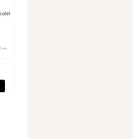
calet
8 en