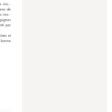
 vins - 
res de 
vins - 
gognes 
té par 
tes et 
s bonne 