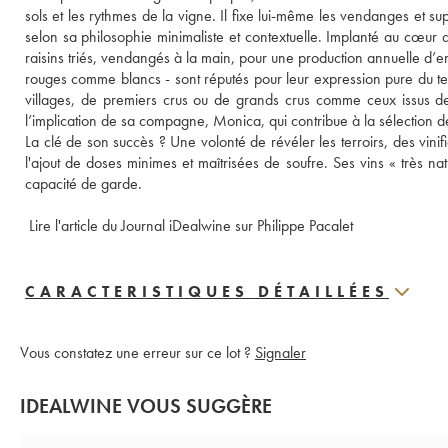
sols et les rythmes de la vigne. Il fixe lui-même les vendanges et sup
selon sa philosophie minimaliste et contextuelle. Implanté au cœur
raisins triés, vendangés à la main, pour une production annuelle d’e
rouges comme blancs - sont réputés pour leur expression pure du terr
villages, de premiers crus ou de grands crus comme ceux issus d
l’implication de sa compagne, Monica, qui contribue à la sélection des 
La clé de son succès ? Une volonté de révéler les terroirs, des vini
l'ajout de doses minimes et maîtrisées de soufre. Ses vins « très natu
capacité de garde.
 Lire l'article du Journal iDealwine sur Philippe Pacalet
CARACTERISTIQUES DÉTAILLÉES
Vous constatez une erreur sur ce lot ?
Signaler
IDEALWINE VOUS SUGGÈRE