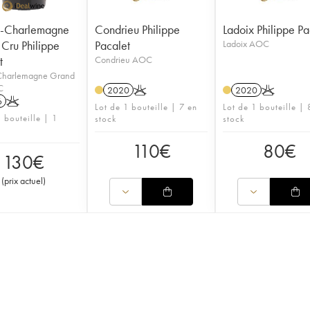
n-Charlemagne
Condrieu Philippe
Ladoix Philippe Pa
Cru Philippe
Pacalet
Ladoix AOC
t
Condrieu AOC
Charlemagne Grand
C
2020
K
2020
K
6
K
Lot de 1 bouteille | 7 en
Lot de 1 bouteille | 
 bouteille | 1
stock
stock
110
€
80
€
130
€
(
prix actuel
)