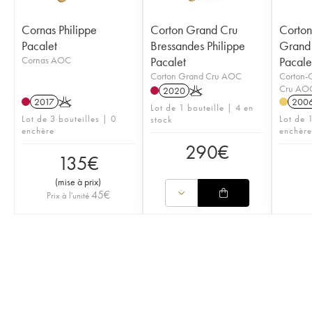
Cornas Philippe
Corton Grand Cru
Corto
Pacalet
Bressandes Philippe
Grand 
Cornas AOC
Pacalet
Pacale
Corton Grand Cru AOC
Corton-
Cru AO
2020
K
2017
K
200
Lot de 1 bouteille | 4 en
Lot de 3 bouteilles | 0
Lot de 1
stock
enchère
enchère
290
€
135
€
(
mise à prix
)
45
€
Prix à l'unité