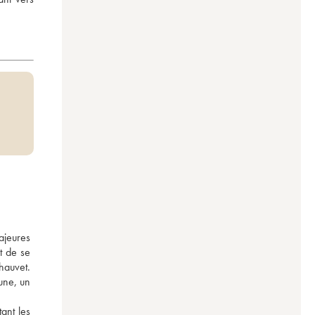
jeures 
 de se 
auvet. 
ne, un 
ant les 