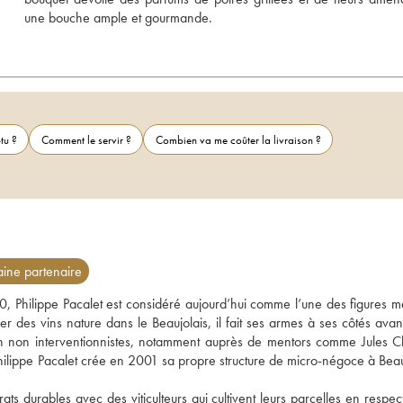
une bouche ample et gourmande.
tu ?
Comment le servir ?
Combien va me coûter la livraison ?
ne partenaire
0, Philippe Pacalet est considéré aujourd’hui comme l’une des figures ma
des vins nature dans le Beaujolais, il fait ses armes à ses côtés avant
on non interventionnistes, notamment auprès de mentors comme Jules Ch
ilippe Pacalet crée en 2001 sa propre structure de micro-négoce à Beau
ts durables avec des viticulteurs qui cultivent leurs parcelles en respect