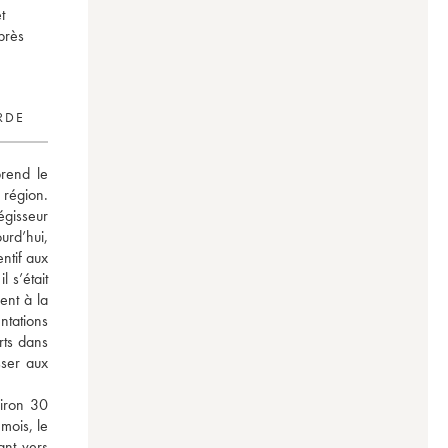
t
près
RDE
rend le 
région. 
gisseur 
rd’hui, 
ntif aux 
 s’était 
nt à la 
ntations 
ts dans 
ser aux 
iron 30 
ois, le 
nt vers 