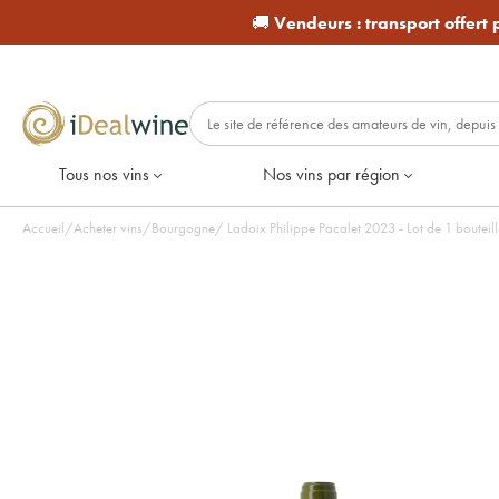
🚚
Vendeurs :
transport offert
Tous nos vins
Nos vins par région
Accueil
/
Acheter vins
/
Bourgogne
/
Ladoix Philippe Pacalet 2023 - Lot de 1 bouteil