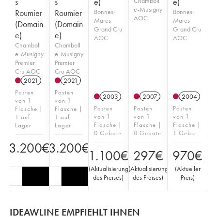
s
s
e)
Chamboll
e)
e-Musigny
Roumier
Roumier
Bonnes-
Bonnes-
AOC
Mares
Mares
(Domain
(Domain
Grand Cru
Grand Cru
e)
e)
AOC
AOC
Chamboll
Chamboll
e-Musigny
e-Musigny
Premier
Premier
Cru AOC
Cru AOC
2021
2021
Posten
Posten
2003
2007
2004
von 1
von 1
Posten
Posten
Posten
Flasche |
Flasche |
von 1
von 1
von 1
1 auf
1 auf
Flasche |
Flasche |
Flasche |
Lager
Lager
0 Gebote
0 Gebote
1 Gebot
3.200
€
3.200
€
1.100
€
297
€
970
€
(
Aktualisierung
(
Aktualisierung
(
Aktueller
des Preises
)
des Preises
)
Preis
)
IDEAWLINE EMPFIEHLT IHNEN