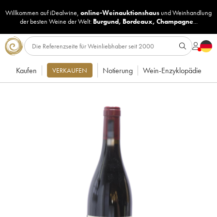
Willkommen auf iDealwine,
online-Weinauktionshaus
und
Weinhandlung
der besten Weine der Welt:
Burgund
,
Bordeaux
,
Champagne
...
Kaufen
Notierung
Wein-Enzyklopädie
VERKAUFEN