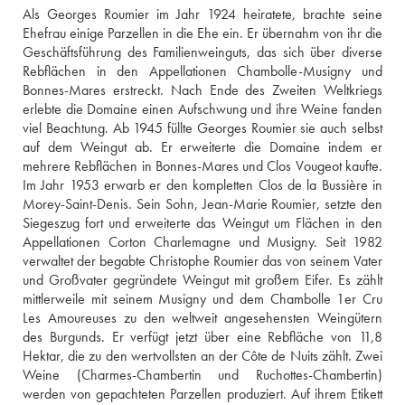
Als Georges Roumier im Jahr 1924 heiratete, brachte seine 
Ehefrau einige Parzellen in die Ehe ein. Er übernahm von ihr die 
Geschäftsführung des Familienweinguts, das sich über diverse 
Rebflächen in den Appellationen Chambolle-Musigny und 
Bonnes-Mares erstreckt. Nach Ende des Zweiten Weltkriegs 
erlebte die Domaine einen Aufschwung und ihre Weine fanden 
viel Beachtung. Ab 1945 füllte Georges Roumier sie auch selbst 
auf dem Weingut ab. Er erweiterte die Domaine indem er 
mehrere Rebflächen in Bonnes-Mares und Clos Vougeot kaufte. 
Im Jahr 1953 erwarb er den kompletten Clos de la Bussière in 
Morey-Saint-Denis. Sein Sohn, Jean-Marie Roumier, setzte den 
Siegeszug fort und erweiterte das Weingut um Flächen in den 
Appellationen Corton Charlemagne und Musigny. Seit 1982 
verwaltet der begabte Christophe Roumier das von seinem Vater 
und Großvater gegründete Weingut mit großem Eifer. Es zählt 
mittlerweile mit seinem Musigny und dem Chambolle 1er Cru 
Les Amoureuses zu den weltweit angesehensten Weingütern 
des Burgunds. Er verfügt jetzt über eine Rebfläche von 11,8 
Hektar, die zu den wertvollsten an der Côte de Nuits zählt. Zwei 
Weine (Charmes-Chambertin und Ruchottes-Chambertin) 
werden von gepachteten Parzellen produziert. Auf ihrem Etikett 