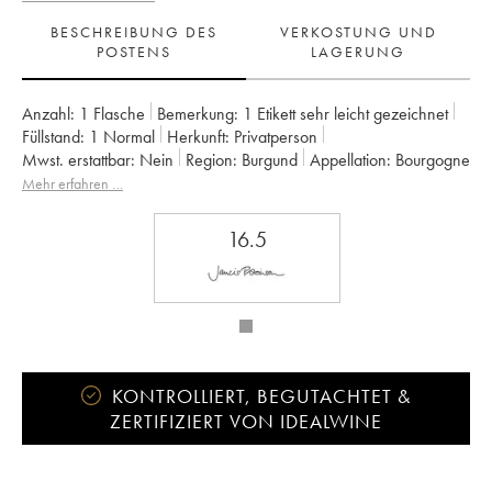
BESCHREIBUNG DES
VERKOSTUNG UND
POSTENS
LAGERUNG
Anzahl:
1 Flasche
Bemerkung:
1 Etikett sehr leicht gezeichnet
Füllstand:
1
Normal
Herkunft:
privatperson
Mwst. erstattbar:
nein
Region:
Burgund
Appellation:
Bourgogne
Eigentümer:
Georges Roumier (Domaine)
Mehr erfahren …
16.5
KONTROLLIERT, BEGUTACHTET &
ZERTIFIZIERT VON IDEALWINE