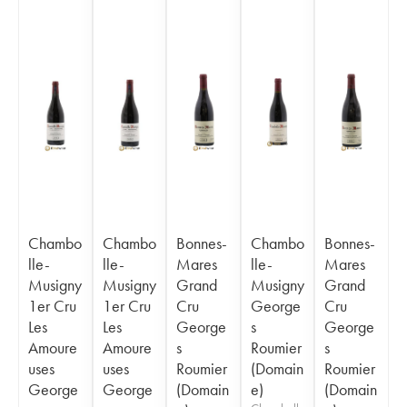
Chambo
Chambo
Bonnes-
Chambo
Bonnes-
lle-
lle-
Mares
lle-
Mares
Musigny
Musigny
Grand
Musigny
Grand
1er Cru
1er Cru
Cru
George
Cru
Les
Les
George
s
George
Amoure
Amoure
s
Roumier
s
uses
uses
Roumier
(Domain
Roumier
George
George
(Domain
e)
(Domain