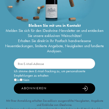
Bleiben Sie mit uns in Kontakt
Melden Sie sich für den iDealwine-Newsletter an und entdecken
Sie unsere exklusiven Weinschätze!
Erhalten Sie direkt in Ihr Postfach handverlesene
Neuentdeckungen, limitierte Angebote, Neuigkeiten und fundierte
Analysen.
Ich stimme dem E-Mail-Tracking zu, um personalisierte
Empfehlungen zu erhalten
Ja
Nein
ABONNIEREN
Mit Ihrer Anmeldung erhalten Sie exklusiv ausgewählte Neuigkeiten, Angebote
und Einblicke von iDealwine.
Sie können sich jederzeit unkompliziert über den Link in jeder E-Mail abmelden.