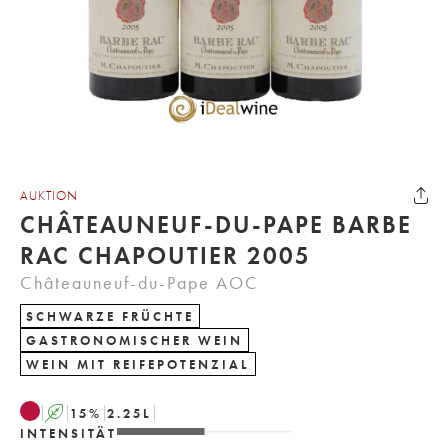
AUKTION
CHÂTEAUNEUF-DU-PAPE BARBE
RAC CHAPOUTIER 2005
Châteauneuf-du-Pape AOC
SCHWARZE FRÜCHTE
GASTRONOMISCHER WEIN
WEIN MIT REIFEPOTENZIAL
A
15
%
2.25
L
INTENSITÄT