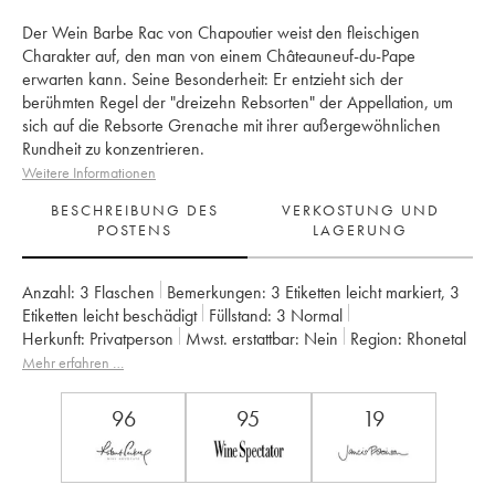
Der Wein Barbe Rac von Chapoutier weist den fleischigen
Charakter auf, den man von einem Châteauneuf-du-Pape
erwarten kann. Seine Besonderheit: Er entzieht sich der
berühmten Regel der "dreizehn Rebsorten" der Appellation, um
sich auf die Rebsorte Grenache mit ihrer außergewöhnlichen
Rundheit zu konzentrieren.
Weitere Informationen
BESCHREIBUNG DES
VERKOSTUNG UND
POSTENS
LAGERUNG
Anzahl:
3 Flaschen
Bemerkungen:
3 Etiketten leicht markiert
,
3
Etiketten leicht beschädigt
Füllstand:
3
Normal
Herkunft:
privatperson
Mwst. erstattbar:
nein
Region:
Rhonetal
Appellation:
Châteauneuf-du-Pape
Eigentümer:
Chapoutier
Mehr erfahren …
96
95
19