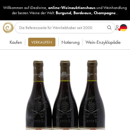
Willkommen auf iDealwine,
online-Weinauktionshaus
und
Weinhandlung
der besten Weine der Welt:
Burgund
,
Bordeaux
,
Champagne
...
Kaufen
Notierung
Wein-Enzyklopädie
VERKAUFEN