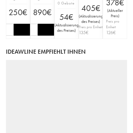
378
€
0 Gebote
405
€
250
€
890
€
(
Aktueller
54
€
Preis
)
(
Aktualisierung
des Preises
)
Preis pro
(
Aktualisierung
Preis pro Einheit
Einheit
des Preises
)
135
€
126
€
IDEAWLINE EMPFIEHLT IHNEN