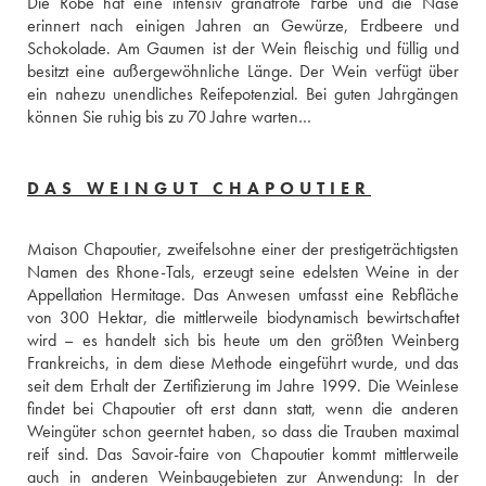
Die Robe hat eine intensiv granatrote Farbe und die Nase 
erinnert nach einigen Jahren an Gewürze, Erdbeere und 
Schokolade. Am Gaumen ist der Wein fleischig und füllig und 
besitzt eine außergewöhnliche Länge. Der Wein verfügt über 
ein nahezu unendliches Reifepotenzial. Bei guten Jahrgängen 
können Sie ruhig bis zu 70 Jahre warten…
DAS WEINGUT CHAPOUTIER
Maison Chapoutier, zweifelsohne einer der prestigeträchtigsten 
Namen des Rhone-Tals, erzeugt seine edelsten Weine in der 
Appellation Hermitage. Das Anwesen umfasst eine Rebfläche 
von 300 Hektar, die mittlerweile biodynamisch bewirtschaftet 
wird – es handelt sich bis heute um den größten Weinberg 
Frankreichs, in dem diese Methode eingeführt wurde, und das 
seit dem Erhalt der Zertifizierung im Jahre 1999. Die Weinlese 
findet bei Chapoutier oft erst dann statt, wenn die anderen 
Weingüter schon geerntet haben, so dass die Trauben maximal 
reif sind. Das Savoir-faire von Chapoutier kommt mittlerweile 
auch in anderen Weinbaugebieten zur Anwendung: In der 