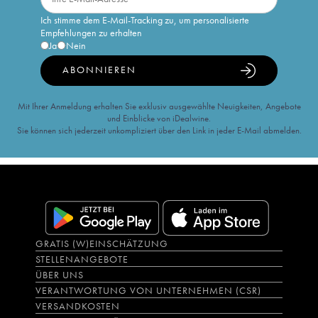
Ich stimme dem E-Mail-Tracking zu, um personalisierte
Empfehlungen zu erhalten
Ja
Nein
ABONNIEREN
Mit Ihrer Anmeldung erhalten Sie exklusiv ausgewählte Neuigkeiten, Angebote
und Einblicke von iDealwine.
Sie können sich jederzeit unkompliziert über den Link in jeder E-Mail abmelden.
GRATIS (W)EINSCHÄTZUNG
STELLENANGEBOTE
ÜBER UNS
VERANTWORTUNG VON UNTERNEHMEN (CSR)
VERSANDKOSTEN