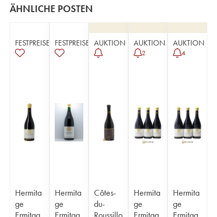
ÄHNLICHE POSTEN
FESTPREISE
FESTPREISE
AUKTION
AUKTION
AUKTION
2
4
Hermita
Hermita
Côtes-
Hermita
Hermita
ge
ge
du-
ge
ge
Ermitag
Ermitag
Roussillo
Ermitag
Ermitag