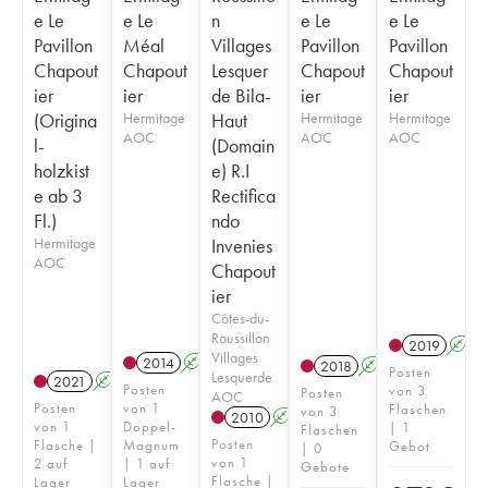
e Le
e Le
n
e Le
e Le
Pavillon
Méal
Villages
Pavillon
Pavillon
Chapout
Chapout
Lesquer
Chapout
Chapout
ier
ier
de Bila-
ier
ier
(Origina
Hermitage
Haut
Hermitage
Hermitage
AOC
AOC
AOC
l-
(Domain
holzkist
e) R.I
e ab 3
Rectifica
Fl.)
ndo
Hermitage
Invenies
AOC
Chapout
ier
Côtes-du-
Roussillon
2019
A
Villages
2014
A
2018
A
Posten
Lesquerde
2021
A
T
Posten
von 3
Posten
AOC
Posten
von 1
Flaschen
von 3
2010
A
von 1
Doppel-
| 1
Flaschen
Posten
Flasche |
Magnum
Gebot
| 0
von 1
2 auf
| 1 auf
Gebote
Flasche |
Lager
Lager