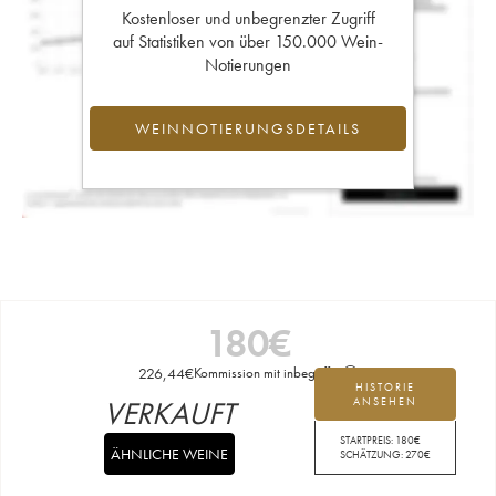
Kostenloser und unbegrenzter Zugriff
auf Statistiken von über 150.000 Wein-
Notierungen
WEINNOTIERUNGSDETAILS
180
€
226,44
€
Kommission mit inbegriffen
HISTORIE
VERKAUFT
ANSEHEN
STARTPREIS:
180
€
ÄHNLICHE WEINE
SCHÄTZUNG:
270
€