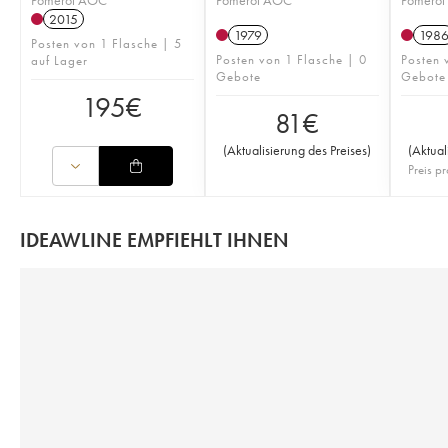
2015
1979
198
Posten von 1 Flasche | 5
Posten von 1 Flasche | 0
Posten 
auf Lager
Gebote
Gebote
195
€
81
€
(
Aktualisierung des Preises
)
(
Aktual
Preis pr
IDEAWLINE EMPFIEHLT IHNEN