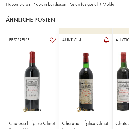
Haben Sie ein Problem bei diesem Posten festgestellt?
Melden
ÄHNLICHE POSTEN
FESTPREISE
AUKTION
AUKTI
Château l' Église Clinet
Château l' Église Clinet
Château
Pomerol AOC
Pomerol AOC
Pomero