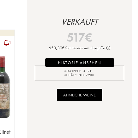
VERKAUFT
517
€
1
650,39
€
Kommission mit inbegriffen
HISTORIE ANSEHEN
STARTPREIS:
437
€
SCHÄTZUNG:
720
€
ÄHNLICHE WEINE
Clinet