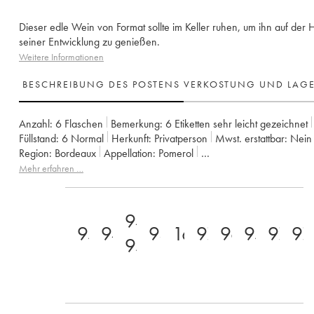
Dieser edle Wein von Format sollte im Keller ruhen, um ihn auf der
seiner Entwicklung zu genießen.
Weitere Informationen
BESCHREIBUNG DES POSTENS
VERKOSTUNG UND LAG
Anzahl:
6 Flaschen
Bemerkung:
6 Etiketten sehr leicht gezeichnet
Füllstand:
6
Normal
Herkunft:
privatperson
Mwst. erstattbar:
nein
Region:
Bordeaux
Appellation:
Pomerol
Eigentümer:
GFA du Château L'Eglise Clinet
Mehr erfahren …
94-
95
94
93
16
97
96
95
97
97
95