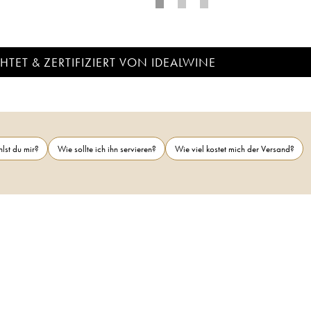
TET & ZERTIFIZIERT VON IDEALWINE
lst du mir?
Wie sollte ich ihn servieren?
Wie viel kostet mich der Versand?