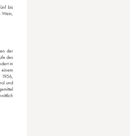
nf bis 
n Wein, 
en der 
fe des 
ert in 
 einem 
 1956, 
ol und 
mittel 
ttlich 