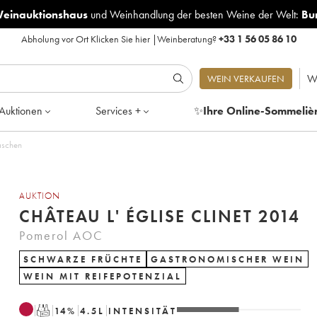
Weinauktionshaus
und
Weinhandlung der besten Weine der Welt:
Bu
Abholung vor Ort
Klicken Sie hier
|
Weinberatung?
+33 1 56 05 86 10
W
WEIN VERKAUFEN
Auktionen
Services +
✨
Ihre Online-Sommeliè
n 6 Flaschen
AUKTION
CHÂTEAU L' ÉGLISE CLINET 2014
Pomerol AOC
SCHWARZE FRÜCHTE
GASTRONOMISCHER WEIN
WEIN MIT REIFEPOTENZIAL
T
14
%
4.5
L
INTENSITÄT