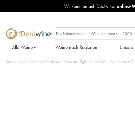
Willkommen auf iDealwine,
online-
Alle Weine
Weine nach Regionen
Unsere 
Startseite
/
Weine kaufen
/
Bordeaux
/
Château l' Église Clinet 2014 - Posten vo