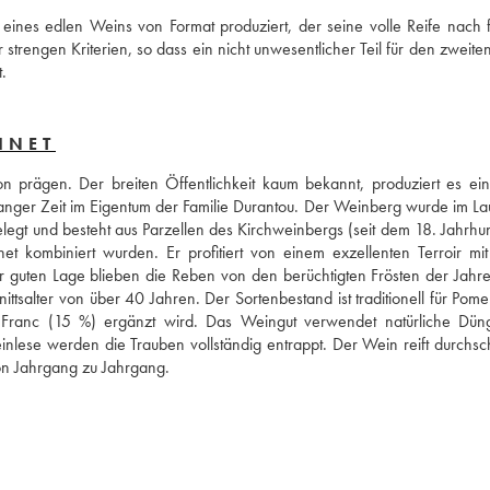
eines edlen Weins von Format produziert, der seine volle Reife nach fü
 strengen Kriterien, so dass ein nicht unwesentlicher Teil für den zweite
t.
INET
ion prägen. Der breiten Öffentlichkeit kaum bekannt, produziert es ein
anger Zeit im Eigentum der Familie Durantou. Der Weinberg wurde im Lau
egt und besteht aus Parzellen des Kirchweinbergs (seit dem 18. Jahrhund
et kombiniert wurden. Er profitiert von einem exzellenten Terroir mit
 guten Lage blieben die Reben von den berüchtigten Frösten der Jahre
salter von über 40 Jahren. Der Sortenbestand ist traditionell für Pomer
Franc (15 %) ergänzt wird. Das Weingut verwendet natürliche Dünge
ese werden die Trauben vollständig entrappt. Der Wein reift durchschni
von Jahrgang zu Jahrgang.