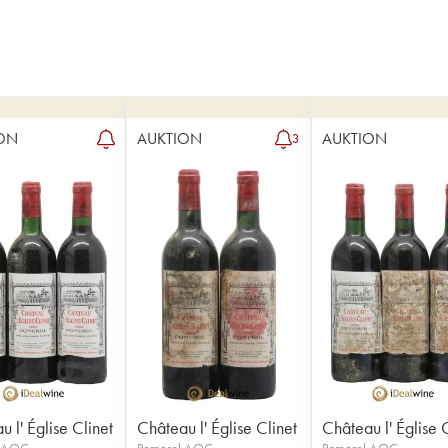
ON
AUKTION
AUKTION
3
 l' Église Clinet
Château l' Église Clinet
Château l' Église 
l AOC
Pomerol AOC
Pomerol AOC