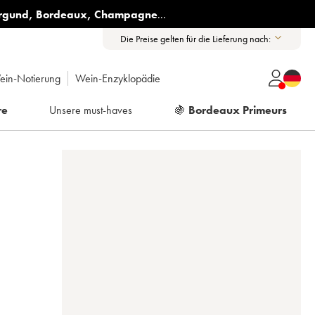
rgund
,
Bordeaux
,
Champagne
...
Die Preise gelten für die Lieferung nach:
ein-Notierung
Wein-Enzyklopädie
re
Unsere must-haves
🍇
Bordeaux Primeurs