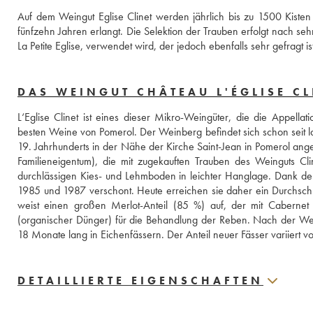
Auf dem Weingut Eglise Clinet werden jährlich bis zu 1500 Kisten 
fünfzehn Jahren erlangt. Die Selektion der Trauben erfolgt nach sehr
La Petite Eglise, verwendet wird, der jedoch ebenfalls sehr gefragt is
DAS WEINGUT CHÂTEAU L'ÉGLISE CL
L‘Eglise Clinet ist eines dieser Mikro-Weingüter, die die Appellat
besten Weine von Pomerol. Der Weinberg befindet sich schon seit l
19. Jahrhunderts in der Nähe der Kirche Saint-Jean in Pomerol angel
Familieneigentum), die mit zugekauften Trauben des Weinguts Clin
durchlässigen Kies- und Lehmboden in leichter Hanglage. Dank der
1985 und 1987 verschont. Heute erreichen sie daher ein Durchschnitt
weist einen großen Merlot-Anteil (85 %) auf, der mit Cabernet 
(organischer Dünger) für die Behandlung der Reben. Nach der Weinl
18 Monate lang in Eichenfässern. Der Anteil neuer Fässer variiert 
DETAILLIERTE EIGENSCHAFTEN