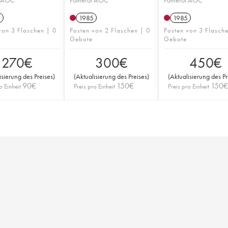
6
1985
1985
von 3 Flaschen | 0
Posten von 2 Flaschen | 0
Posten von 3 Flasch
Gebote
Gebote
270
€
300
€
450
€
isierung des Preises
)
(
Aktualisierung des Preises
)
(
Aktualisierung des Pr
90
€
150
€
150
€
o Einheit
Preis pro Einheit
Preis pro Einheit