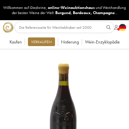
Willkommen auf iDealwine,
online-Weinauktionshaus
und
Weinhandlung
der besten Weine der Welt:
Burgund
,
Bordeaux
,
Champagne
...
Kaufen
Notierung
Wein-Enzyklopädie
VERKAUFEN