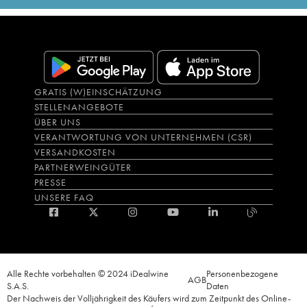
GRATIS (W)EINSCHÄTZUNG
STELLENANGEBOTE
ÜBER UNS
VERANTWORTUNG VON UNTERNEHMEN (CSR)
VERSANDKOSTEN
PARTNERWEINGÜTER
PRESSE
UNSERE FAQ
Alle Rechte vorbehalten © 2024 iDealwine
Personenbezogene
AGB
S.A.S.
Daten
Der Nachweis der Volljährigkeit des Käufers wird zum Zeitpunkt des Online-