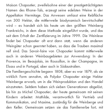
Maison Chapoutier, zweifelsohne einer der prestigeträchtigsten 
Namen des Rhone-Tals, erzeugt seine edelsten Weine in der 
Appellation Hermitage. Das Anwesen umfasst eine Rebfläche 
von 300 Hektar, die mittlerweile biodynamisch bewirtschaftet 
wird – es handelt sich bis heute um den größten Weinberg 
Frankreichs, in dem diese Methode eingeführt wurde, und das 
seit dem Erhalt der Zertifizierung im Jahre 1999. Die Weinlese 
findet bei Chapoutier oft erst dann statt, wenn die anderen 
Weingüter schon geerntet haben, so dass die Trauben maximal 
reif sind. Das Savoir-faire von Chapoutier kommt mittlerweile 
auch in anderen Weinbaugebieten zur Anwendung: In der 
Provence, im Beaujolais, im Roussillon, in der Champagne, im 
Elsass und in Portugal, aber auch in Südaustralien.
Die Familiengeschichte begann 1808, aber es war 1879, als sie 
wirklich Form annahm, als Polydor Chapoutier einige Hektar 
Weinberge erwarb, um in die Weinproduktion und den Handel 
einzutreten. Seitdem haben sich sieben Generationen abgelöst, 
bis hin zu Michel Chapoutier, der heute gemeinsam mit seinen 
Kindern arbeitet: Mathilde, verantwortlich für Vertrieb und 
Kommunikation, und Maxime, zuständig für die Weinberge und 
den Keller. Gemeinsam setzen sie das Familienerbe fort, mit 