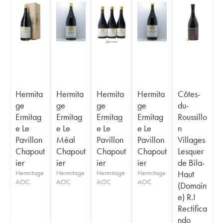
Hermita
Hermita
Hermita
Hermita
Côtes-
ge
ge
ge
ge
du-
Ermitag
Ermitag
Ermitag
Ermitag
Roussillo
e Le
e Le
e Le
e Le
n
Pavillon
Méal
Pavillon
Pavillon
Villages
Chapout
Chapout
Chapout
Chapout
Lesquer
ier
ier
ier
ier
de Bila-
Hermitage
Hermitage
Hermitage
Hermitage
Haut
AOC
AOC
AOC
AOC
(Domain
e) R.I
Rectifica
ndo