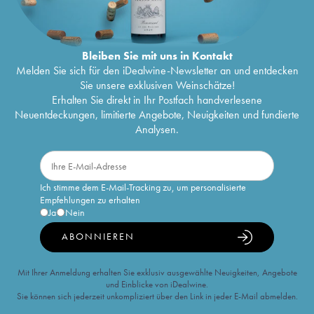
Bleiben Sie mit uns in Kontakt
Melden Sie sich für den iDealwine-Newsletter an und entdecken
Sie unsere exklusiven Weinschätze!
Erhalten Sie direkt in Ihr Postfach handverlesene
Neuentdeckungen, limitierte Angebote, Neuigkeiten und fundierte
Analysen.
Ich stimme dem E-Mail-Tracking zu, um personalisierte
Empfehlungen zu erhalten
Ja
Nein
ABONNIEREN
Mit Ihrer Anmeldung erhalten Sie exklusiv ausgewählte Neuigkeiten, Angebote
und Einblicke von iDealwine.
Sie können sich jederzeit unkompliziert über den Link in jeder E-Mail abmelden.