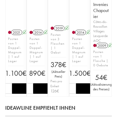
Invenies
Chapout
ier
Côtes-du-
Roussillon
2019
A
Villages
2021
A
T
2014
A
2014
A
Posten
Lesquerde
Posten
Posten
Posten
von 3
AOC
von 1
von 1
von 1
Flaschen
2009
A
Doppel-
Doppel-
Doppel-
| 1
Posten
Magnum
Magnum
Magnum
Gebot
von 1
| 1 auf
| 1 auf
| 1 auf
Flasche |
Lager
Lager
Lager
378
€
0 Gebote
1.100
€
890
€
1.500
€
(
Aktueller
54
€
Preis
)
Preis pro
(
Aktualisierung
Einheit
des Preises
)
126
€
IDEAWLINE EMPFIEHLT IHNEN