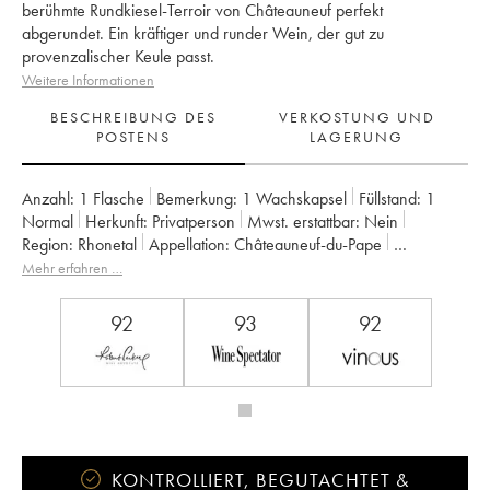
berühmte Rundkiesel-Terroir von Châteauneuf perfekt
abgerundet. Ein kräftiger und runder Wein, der gut zu
provenzalischer Keule passt.
Weitere Informationen
BESCHREIBUNG DES
VERKOSTUNG UND
POSTENS
LAGERUNG
Anzahl:
1 Flasche
Bemerkung:
1 Wachskapsel
Füllstand:
1
Normal
Herkunft:
privatperson
Mwst. erstattbar:
nein
Region:
Rhonetal
Appellation:
Châteauneuf-du-Pape
Eigentümer:
Chapoutier
Mehr erfahren …
92
93
92
KONTROLLIERT, BEGUTACHTET &