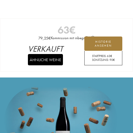
63
€
79,25
€
Kommission mit inbegriffen
HISTORIE
VERKAUFT
ANSEHEN
STARTPREIS:
63
€
ÄHNLICHE WEINE
SCHÄTZUNG:
90
€