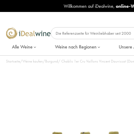
Willkommen auf iDealwine,
online-
Alle Weine
Weine nach Regionen
Unsere 
Startseite
/
Weine kaufen
/
Burgund
/
Chablis 1er Cru Vaillons Vincent Dauvissat (Do