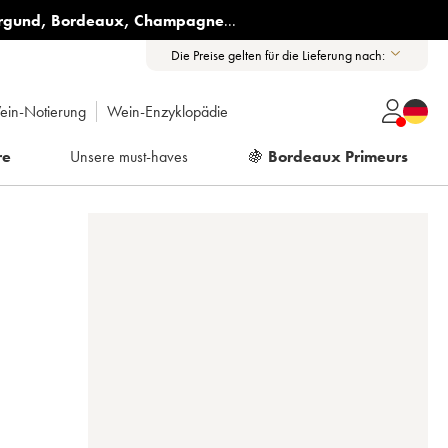
rgund
,
Bordeaux
,
Champagne
...
Die Preise gelten für die Lieferung nach:
ein-Notierung
Wein-Enzyklopädie
re
Unsere must-haves
🍇
Bordeaux Primeurs