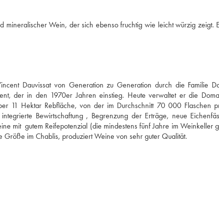
d mineralischer Wein, der sich ebenso fruchtig wie leicht würzig zeigt. E
cent Dauvissat von Generation zu Generation durch die Familie Dau
ent, der in den 1970er Jahren einstieg. Heute verwaltet er die Domai
er 11 Hektar Rebfläche, von der im Durchschnitt 70 000 Flaschen pr
 integrierte Bewirtschaftung , Begrenzung der Erträge, neue Eichenfäss
ne mit  gutem Reifepotenzial (die mindestens fünf Jahre im Weinkeller ge
e Größe im Chablis, produziert Weine von sehr guter Qualität.