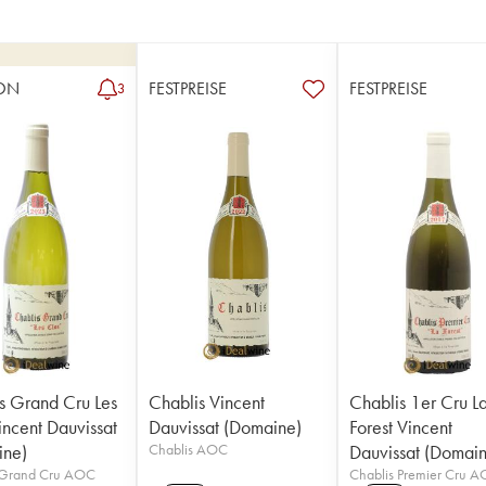
ON
FESTPREISE
FESTPREISE
3
s Grand Cru Les
Chablis Vincent
Chablis 1er Cru L
incent Dauvissat
Dauvissat (Domaine)
Forest Vincent
ine)
Chablis AOC
Dauvissat (Domai
 Grand Cru AOC
Chablis Premier Cru 