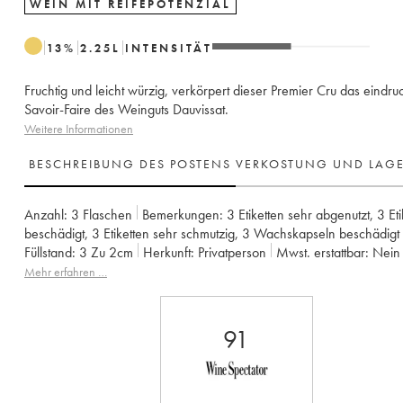
WEIN MIT REIFEPOTENZIAL
13
%
2.25
L
INTENSITÄT
Fruchtig und leicht würzig, verkörpert dieser Premier Cru das eindru
Savoir-Faire des Weinguts Dauvissat.
Weitere Informationen
BESCHREIBUNG DES POSTENS
VERKOSTUNG UND LAG
Anzahl:
3 Flaschen
Bemerkungen:
3 Etiketten sehr abgenutzt
,
3 Et
beschädigt
,
3 Etiketten sehr schmutzig
,
3 Wachskapseln beschädigt
Füllstand:
3
Zu 2cm
Herkunft:
privatperson
Mwst. erstattbar:
nein
Region:
Burgund
Appellation:
Chablis
Klassifizierung:
Premier Cru
Mehr erfahren …
Eigentümer:
Vincent Dauvissat (Domaine)
91