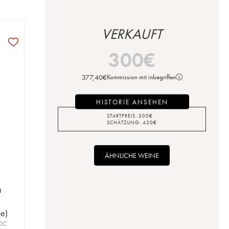
VERKAUFT
300
€
377,40
€
Kommission mit inbegriffen
HISTORIE ANSEHEN
STARTPREIS:
300
€
SCHÄTZUNG:
420
€
ÄHNLICHE WEINE
a
ne)
AOC