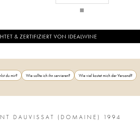
TET & ZERTIFIZIERT VON IDEALWINE
lst du mir?
Wie sollte ich ihn servieren?
Wie viel kostet mich der Versand?
ENT DAUVISSAT (DOMAINE) 1994