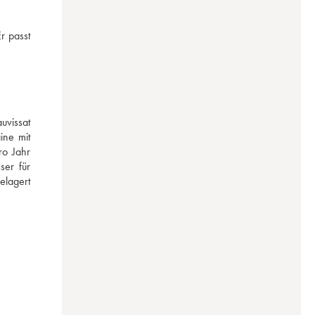
r passt 
vissat 
ne mit 
o Jahr 
er für 
lagert 