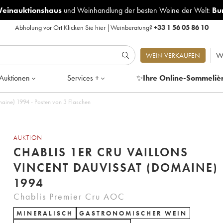
Weinauktionshaus
und
Weinhandlung der besten Weine der Welt:
Bu
Abholung vor Ort
Klicken Sie hier
|
Weinberatung?
+33 1 56 05 86 10
W
WEIN VERKAUFEN
Auktionen
Services +
✨
Ihre Online-Sommeliè
maine) 1994 - Posten von 3 Flaschen
AUKTION
CHABLIS 1ER CRU VAILLONS
VINCENT DAUVISSAT (DOMAINE)
1994
Chablis Premier Cru AOC
MINERALISCH
GASTRONOMISCHER WEIN