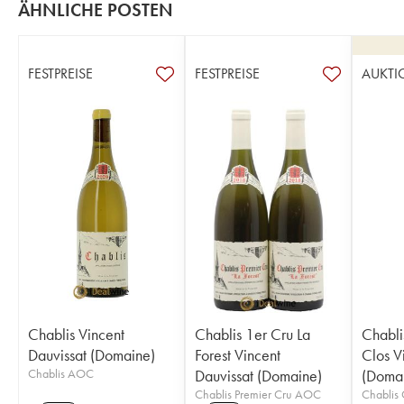
ÄHNLICHE POSTEN
FESTPREISE
FESTPREISE
AUKTI
Chablis Vincent
Chablis 1er Cru La
Chabli
Dauvissat (Domaine)
Forest Vincent
Clos V
Chablis AOC
Dauvissat (Domaine)
(Doma
Chablis Premier Cru AOC
Chablis