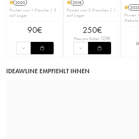
2020
2018
202
Posten von 1 Flasche | 5
Posten von 2 Flaschen | 1
Posten 
auf Lager
auf Lager
Gebote
90
€
250
€
125
€
Preis pro Einheit
(
IDEAWLINE EMPFIEHLT IHNEN