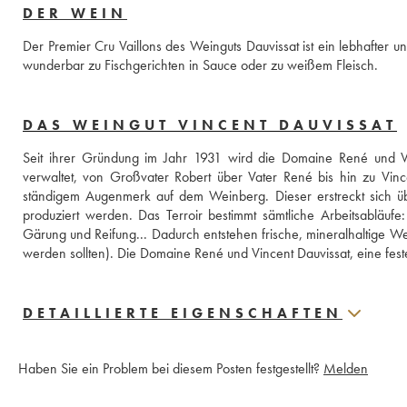
DER WEIN
Der Premier Cru Vaillons des Weinguts Dauvissat ist ein lebhafter un
wunderbar zu Fischgerichten in Sauce oder zu weißem Fleisch.
DAS WEINGUT VINCENT DAUVISSAT
Seit ihrer Gründung im Jahr 1931 wird die Domaine René und Vin
verwaltet, von Großvater Robert über Vater René bis hin zu Vinc
ständigem Augenmerk auf dem Weinberg. Dieser erstreckt sich üb
produziert werden. Das Terroir bestimmt sämtliche Arbeitsabläufe:
Gärung und Reifung... Dadurch entstehen frische, mineralhaltige Wei
werden sollten). Die Domaine René und Vincent Dauvissat, eine fest
DETAILLIERTE EIGENSCHAFTEN
Haben Sie ein Problem bei diesem Posten festgestellt?
Melden