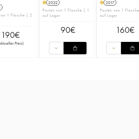
2022
2017
3
Posten von 1 Flasche | 1
Posten von 1 Flasch
von 1 Flasche | 2
auf Lager
auf Lager
90
€
160
€
190
€
Aktueller Preis
)