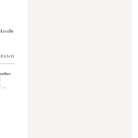
cksvolle
ERUNG
iketten