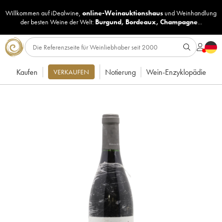
Willkommen auf iDealwine,
online-Weinauktionshaus
und
Weinhandlung
der besten Weine der Welt:
Burgund
,
Bordeaux
,
Champagne
...
Kaufen
Notierung
Wein-Enzyklopädie
VERKAUFEN