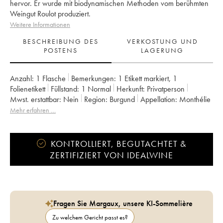
hervor. Er wurde mit biodynamischen Methoden vom berühmten
Weingut Roulot produziert.
Weitere Informationen
BESCHREIBUNG DES
VERKOSTUNG UND
POSTENS
LAGERUNG
Anzahl:
1 Flasche
Bemerkungen:
1 Etikett markiert
,
1
Folienetikett
Füllstand:
1
Normal
Herkunft:
privatperson
Mwst. erstattbar:
nein
Region:
Burgund
Appellation:
Monthélie
Eigentümer:
Roulot (Domaine)
Mehr erfahren …
KONTROLLIERT, BEGUTACHTET &
ZERTIFIZIERT VON IDEALWINE
Fragen Sie Margaux, unsere KI-Sommelière
Zu welchem Gericht passt es?