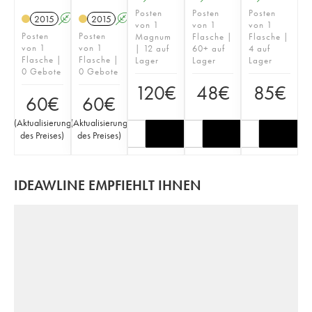
Posten
Posten
Posten
2015
A
2015
A
von 1
von 1
von 1
Posten
Posten
Magnum
Flasche |
Flasche |
von 1
von 1
| 12 auf
60+ auf
4 auf
Flasche |
Flasche |
Lager
Lager
Lager
0 Gebote
0 Gebote
120
€
48
€
85
€
60
€
60
€
(
Aktualisierung
(
Aktualisierung
des Preises
)
des Preises
)
IDEAWLINE EMPFIEHLT IHNEN