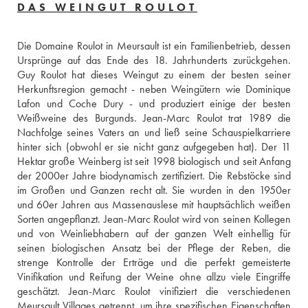
DAS WEINGUT ROULOT
Die Domaine Roulot in Meursault ist ein Familienbetrieb, dessen 
Ursprünge auf das Ende des 18. Jahrhunderts zurückgehen. 
Guy Roulot hat dieses Weingut zu einem der besten seiner 
Herkunftsregion gemacht - neben Weingütern wie Dominique 
Lafon und Coche Dury - und produziert einige der besten 
Weißweine des Burgunds. Jean-Marc Roulot trat 1989 die 
Nachfolge seines Vaters an und ließ seine Schauspielkarriere 
hinter sich (obwohl er sie nicht ganz aufgegeben hat). Der 11 
Hektar große Weinberg ist seit 1998 biologisch und seit Anfang 
der 2000er Jahre biodynamisch zertifiziert. Die Rebstöcke sind 
im Großen und Ganzen recht alt. Sie wurden in den 1950er 
und 60er Jahren aus Massenauslese mit hauptsächlich weißen 
Sorten angepflanzt. Jean-Marc Roulot wird von seinen Kollegen 
und von Weinliebhabern auf der ganzen Welt einhellig für 
seinen biologischen Ansatz bei der Pflege der Reben, die 
strenge Kontrolle der Erträge und die perfekt gemeisterte 
Vinifikation und Reifung der Weine ohne allzu viele Eingriffe 
geschätzt. Jean-Marc Roulot vinifiziert die verschiedenen 
Meursault Villages getrennt, um ihre spezifischen Eigenschaften 