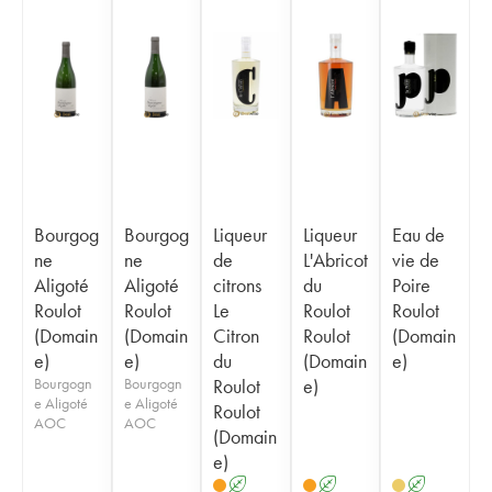
Bourgog
Bourgog
Liqueur
Liqueur
Eau de
ne
ne
de
L'Abricot
vie de
Aligoté
Aligoté
citrons
du
Poire
Roulot
Roulot
Le
Roulot
Roulot
(Domain
(Domain
Citron
Roulot
(Domain
e)
e)
du
(Domain
e)
Bourgogn
Bourgogn
Roulot
e)
e Aligoté
e Aligoté
Roulot
AOC
AOC
(Domain
e)
A
A
A