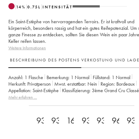
14
%
0.75
L
INTENSITÄT
Ein Saint-Estèphe von hervorragenden Terroirs. Er ist kraftvoll und
körperreich, besonders rassig und hat ein gutes Reifepotenzial. Um 
ganze Finesse zu entdecken, sollten Sie diesen Wein ein paar Jahre
Keller reifen lassen.
Weitere Informationen
BESCHREIBUNG DES POSTENS
VERKOSTUNG UND LAG
Anzahl:
1 Flasche
Bemerkung:
1 Normal
Füllstand:
1
Normal
Herkunft:
privatperson
Mwst. erstattbar:
nein
Region:
Bordeaux
Appellation:
Saint-Estèphe
Klassifizierung:
3ème Grand Cru Classé
Eigentümer:
Suravenir Assurances
Mehr erfahren …
93
93
16.5
93
93
96
93