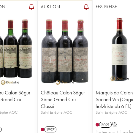
ON
AUKTION
FESTPREISE
u Calon Ségur
Château Calon Ségur
Marquis de Calon
Grand Cru
3ème Grand Cru
Second Vin (Origi
Classé
holzkiste ab 6 Fl.)
stèphe AOC
Saint-Estèphe AOC
Saint-Estèphe AOC
2021
T
1997
Posten von 1 Flasch