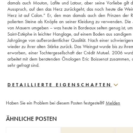
damals auch Mouton, Lafite und Latour, aber seine Vorliebe gilt 
Ausspruch, auf den das Herz zurückgeht, das noch heute die Weine
Herz ist auf Calon.“ Er, den man damals auch den Prinzen der R
polierten Steine als Knöpfe an seiner Kleidung zu verwenden. Di
von Mauern umgeben – was heute in Bordeaux selten genug ist, u
Saint-Estèphe in leichter Hanglage, auf einem Boden aus sandigem K
Jahrgänge von außerordentlicher Qualität. Nach einer schwierig
wieder zu ihrer alten Stärke zurück. Das Weingut wurde bis zu i
erworben, einer Tochtergesellschaft der Crédit Mutuel. 2006 wurde V
arbeitet mit dem beratenden Önologen Eric Boissenot zusammen, der
sehr gefragt sind.
DETAILLIERTE EIGENSCHAFTEN
Haben Sie ein Problem bei diesem Posten festgestellt?
Melden
ÄHNLICHE POSTEN