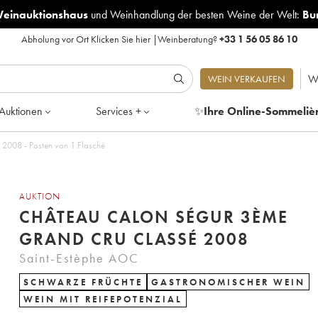
Weinauktionshaus
und
Weinhandlung der besten Weine der Welt:
Bu
Abholung vor Ort
Klicken Sie hier
|
Weinberatung?
+33 1 56 05 86 10
W
WEIN VERKAUFEN
Auktionen
Services +
✨
Ihre Online-Sommeliè
Château Calon Ségur 3ème Grand Cru Classé 2008 - Posten von 1 Flasche
AUKTION
CHÂTEAU CALON SÉGUR 3ÈME
GRAND CRU CLASSÉ 2008
Saint-Estèphe AOC
SCHWARZE FRÜCHTE
GASTRONOMISCHER WEIN
WEIN MIT REIFEPOTENZIAL