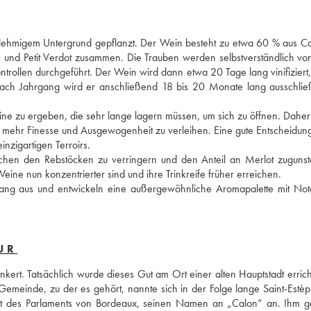
t lehmigem Untergrund gepflanzt. Der Wein besteht zu etwa 60 % aus Ca
c und Petit Verdot zusammen. Die Trauben werden selbstverständlich vo
trollen durchgeführt. Der Wein wird dann etwa 20 Tage lang vinifiziert,
ach Jahrgang wird er anschließend 18 bis 20 Monate lang ausschließl
eine zu ergeben, die sehr lange lagern müssen, um sich zu öffnen. Daher
 mehr Finesse und Ausgewogenheit zu verleihen. Eine gute Entscheidung
nzigartigen Terroirs. 
schen den Rebstöcken zu verringern und den Anteil an Merlot zugunst
ine nun konzentrierter sind und ihre Trinkreife früher erreichen. 
gang aus und entwickeln eine außergewöhnliche Aromapalette mit Not
UR
ert. Tatsächlich wurde dieses Gut am Ort einer alten Hauptstadt errichte
emeinde, zu der es gehört, nannte sich in der Folge lange Saint-Estè
nt des Parlaments von Bordeaux, seinen Namen an „Calon“ an. Ihm g