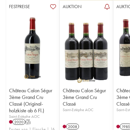
FESTPREISE
AUKTION
AUKTI
Château Calon Ségur
Château Calon Ségur
Châtea
3ème Grand Cru
3ème Grand Cru
3ème 
Classé (Original-
Classé
Classé
holzkiste ab 6 Fl.)
Saint-Estèphe AOC
Saint-E
Saint-Estèphe AOC
2020
T
2008
1985
Posten von 1 Flasche | 16