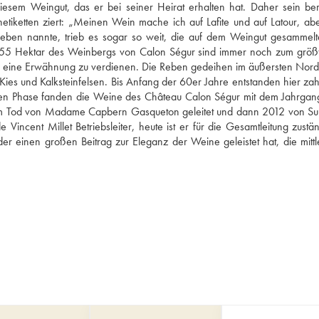
diesem Weingut, das er bei seiner Heirat erhalten hat. Daher sein ber
tiketten ziert: „Meinen Wein mache ich auf Lafite und auf Latour, abe
eben nannte, trieb es sogar so weit, die auf dem Weingut gesammelt
e 55 Hektar des Weinbergs von Calon Ségur sind immer noch zum größte
m eine Erwähnung zu verdienen. Die Reben gedeihen im äußersten Nord
ies und Kalksteinfelsen. Bis Anfang der 60er Jahre entstanden hier zahl
eren Phase fanden die Weine des Château Calon Ségur mit dem Jahrgan
hrem Tod von Madame Capbern Gasqueton geleitet und dann 2012 von Sur
incent Millet Betriebsleiter, heute ist er für die Gesamtleitung zuständ
 einen großen Beitrag zur Eleganz der Weine geleistet hat, die mittle