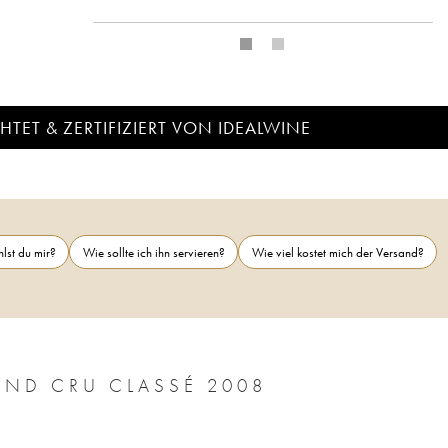
TET & ZERTIFIZIERT VON IDEALWINE
lst du mir?
Wie sollte ich ihn servieren?
Wie viel kostet mich der Versand?
CHÂTEAU CALON SÉGUR 3ÈME GRAND CRU CLASSÉ 2008