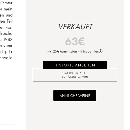
ühmter 
r mein 
en und 
n Teil 
VERKAUFT
en von 
reiche 
63
€
g 1982 
avenir 
ig. Er 
79,25
€
Kommission mit inbegriffen
rweile 
HISTORIE ANSEHEN
STARTPREIS:
63
€
SCHÄTZUNG:
90
€
ÄHNLICHE WEINE