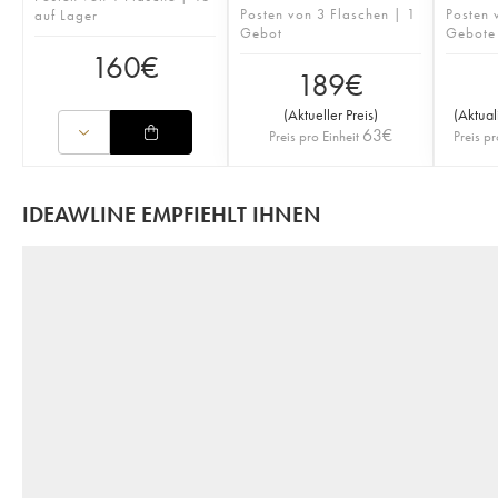
Posten von 3 Flaschen | 1
Posten 
auf Lager
Gebot
Gebote
160
€
189
€
(
Aktueller Preis
)
(
Aktual
63
€
Preis pro Einheit
Preis pr
IDEAWLINE EMPFIEHLT IHNEN