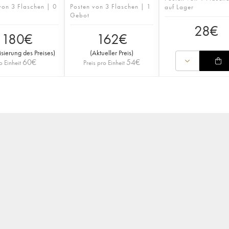
von 3 Flaschen | 0
Posten von 3 Flaschen | 1
auf Lager
Gebot
28
€
180
€
162
€
isierung des Preises
)
(
Aktueller Preis
)
60
€
54
€
o Einheit
Preis pro Einheit