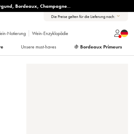
rgund
,
Bordeaux
,
Champagne
...
Die Preise gelten für die Lieferung nach:
ein-Notierung
Wein-Enzyklopädie
re
Unsere must-haves
🍇
Bordeaux Primeurs