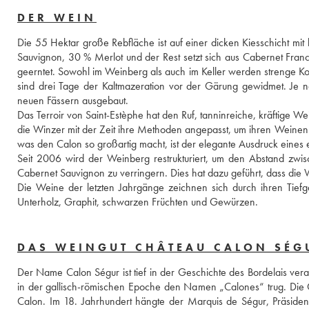
DER WEIN
Die 55 Hektar große Rebfläche ist auf einer dicken Kiesschicht mi
Sauvignon, 30 % Merlot und der Rest setzt sich aus Cabernet Fran
geerntet. Sowohl im Weinberg als auch im Keller werden strenge Kon
sind drei Tage der Kaltmazeration vor der Gärung gewidmet. Je n
neuen Fässern ausgebaut. 
Das Terroir von Saint-Estèphe hat den Ruf, tanninreiche, kräftige W
die Winzer mit der Zeit ihre Methoden angepasst, um ihren Weinen
was den Calon so großartig macht, ist der elegante Ausdruck eines ei
Seit 2006 wird der Weinberg restrukturiert, um den Abstand zwi
Cabernet Sauvignon zu verringern. Dies hat dazu geführt, dass die We
Die Weine der letzten Jahrgänge zeichnen sich durch ihren Tief
Unterholz, Graphit, schwarzen Früchten und Gewürzen.
DAS WEINGUT CHÂTEAU CALON SÉG
Der Name Calon Ségur ist tief in der Geschichte des Bordelais verank
in der gallisch-römischen Epoche den Namen „Calones“ trug. Die G
Calon. Im 18. Jahrhundert hängte der Marquis de Ségur, Präside