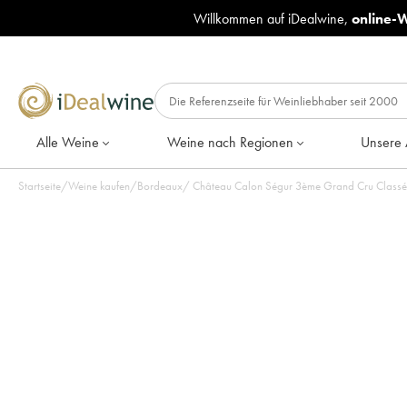
Willkommen auf iDealwine,
online-
Alle Weine
Weine nach Regionen
Unsere 
Startseite
/
Weine kaufen
/
Bordeaux
/