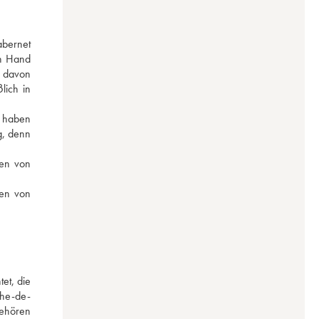
bernet 
n Hand 
 davon 
ich in 
 haben 
, denn 
en von 
en von 
t, die 
phe-de-
ehören 