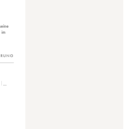
seine
 im
ERUNG