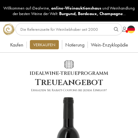
Willkommen auf iDealwine,
online-Weinauktionshaus
und
Weinhandlung
der besten Weine der Welt:
Burgund
,
Bordeaux
,
Champagne
...
Kaufen
Notierung
Wein-Enzyklopädie
VERKAUFEN
IDEALWINE-TREUEPROGRAMM
Treueangebot
Erhalten Sie Rabatt-Coupons bei jedem Einkauf!