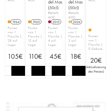
del Mas
del Mas
(50cl)
(50cl)
Banyuls
Banyuls
AOC
AOC
1964
1965
2015
2024
Posten
Posten
Posten
Posten
von 1
von 1
von 1
von 1
Posten
Flasche |
Flasche |
Flasche |
Flasche |
von 1
28 auf
12 auf
4 auf
3 auf
Flasche |
Lager
Lager
Lager
Lager
0 Gebote
105
€
110
€
45
€
18
€
20
€
(
Aktualisierung
des Preises
)