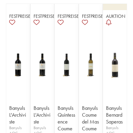
FESTPREISE
FESTPREISE
FESTPREISE
FESTPREISE
AUKTION
Banyuls
Banyuls
Banyuls
Banyuls
Banyuls
L'Archivi
L'Archivi
Quintess
Coume
Bernard
ste
ste
ence
del Mas
Saperas
Banyuls
Banyuls
Coume
Coume
Banyuls
AOC
AOC
AOC