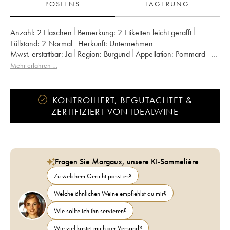
POSTENS
LAGERUNG
Anzahl:
2 Flaschen
Bemerkung:
2 Etiketten leicht gerafft
Füllstand:
2
Normal
Herkunft:
unternehmen
Mwst. erstattbar:
ja
Region:
Burgund
Appellation:
Pommard
Eigentümer:
Chanterêves
Mehr erfahren …
KONTROLLIERT, BEGUTACHTET &
ZERTIFIZIERT VON IDEALWINE
Fragen Sie Margaux, unsere KI-Sommelière
Zu welchem Gericht passt es?
Welche ähnlichen Weine empfiehlst du mir?
Wie sollte ich ihn servieren?
Wie viel kostet mich der Versand?