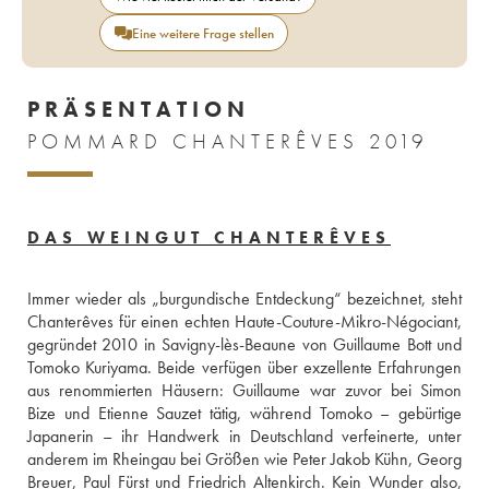
Eine weitere Frage stellen
PRÄSENTATION
POMMARD CHANTERÊVES 2019
DAS WEINGUT CHANTERÊVES
Immer wieder als „burgundische Entdeckung“ bezeichnet, steht 
Chanterêves für einen echten Haute-Couture-Mikro-Négociant, 
gegründet 2010 in Savigny-lès-Beaune von Guillaume Bott und 
Tomoko Kuriyama. Beide verfügen über exzellente Erfahrungen 
aus renommierten Häusern: Guillaume war zuvor bei Simon 
Bize und Etienne Sauzet tätig, während Tomoko – gebürtige 
Japanerin – ihr Handwerk in Deutschland verfeinerte, unter 
anderem im Rheingau bei Größen wie Peter Jakob Kühn, Georg 
Breuer, Paul Fürst und Friedrich Altenkirch. Kein Wunder also, 