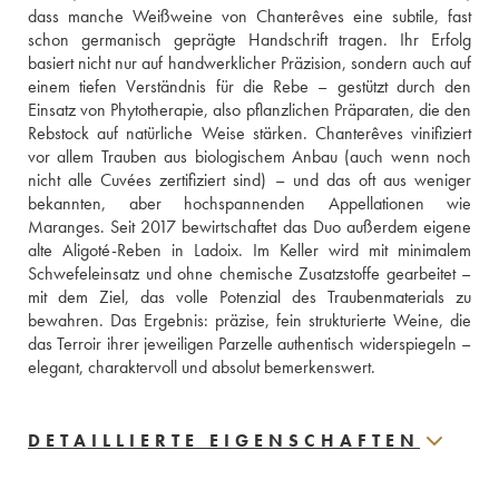
dass manche Weißweine von Chanterêves eine subtile, fast 
schon germanisch geprägte Handschrift tragen. Ihr Erfolg 
basiert nicht nur auf handwerklicher Präzision, sondern auch auf 
einem tiefen Verständnis für die Rebe – gestützt durch den 
Einsatz von Phytotherapie, also pflanzlichen Präparaten, die den 
Rebstock auf natürliche Weise stärken. Chanterêves vinifiziert 
vor allem Trauben aus biologischem Anbau (auch wenn noch 
nicht alle Cuvées zertifiziert sind) – und das oft aus weniger 
bekannten, aber hochspannenden Appellationen wie 
Maranges. Seit 2017 bewirtschaftet das Duo außerdem eigene 
alte Aligoté-Reben in Ladoix. Im Keller wird mit minimalem 
Schwefeleinsatz und ohne chemische Zusatzstoffe gearbeitet – 
mit dem Ziel, das volle Potenzial des Traubenmaterials zu 
bewahren. Das Ergebnis: präzise, fein strukturierte Weine, die 
das Terroir ihrer jeweiligen Parzelle authentisch widerspiegeln – 
elegant, charaktervoll und absolut bemerkenswert.
DETAILLIERTE EIGENSCHAFTEN