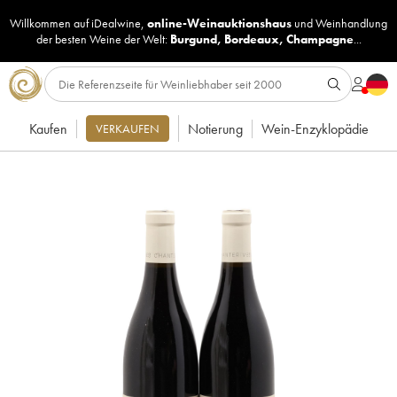
Willkommen auf iDealwine,
online-Weinauktionshaus
und
Weinhandlung
der besten Weine der Welt:
Burgund
,
Bordeaux
,
Champagne
...
Kaufen
Notierung
Wein-Enzyklopädie
VERKAUFEN