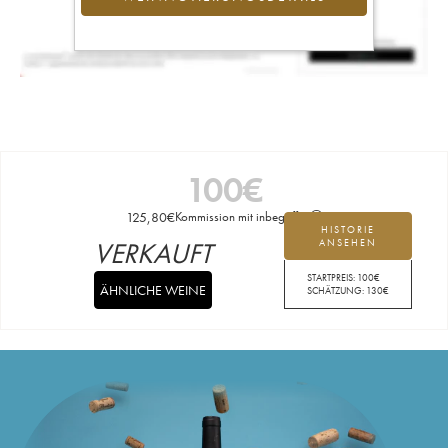
100
€
125,80
€
Kommission mit inbegriffen
HISTORIE
VERKAUFT
ANSEHEN
STARTPREIS:
100
€
ÄHNLICHE WEINE
SCHÄTZUNG:
130
€