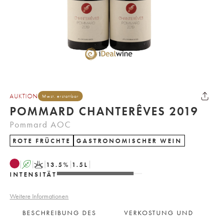
AUKTION
Mwst. erstattbar
POMMARD CHANTERÊVES 2019
Pommard AOC
ROTE FRÜCHTE
GASTRONOMISCHER WEIN
A
K
13.5
%
1.5
L
INTENSITÄT
Weitere Informationen
BESCHREIBUNG DES
VERKOSTUNG UND