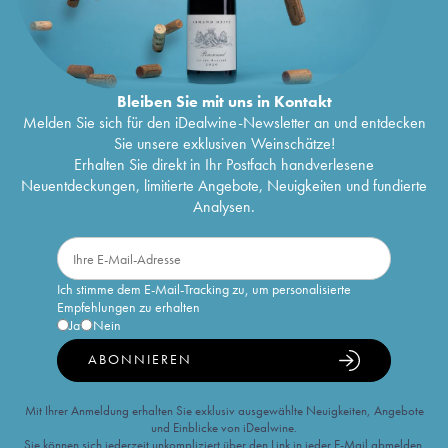
Bleiben Sie mit uns in Kontakt
Melden Sie sich für den iDealwine-Newsletter an und entdecken
Sie unsere exklusiven Weinschätze!
Erhalten Sie direkt in Ihr Postfach handverlesene
Neuentdeckungen, limitierte Angebote, Neuigkeiten und fundierte
Analysen.
Ich stimme dem E-Mail-Tracking zu, um personalisierte
Empfehlungen zu erhalten
Ja
Nein
ABONNIEREN
Mit Ihrer Anmeldung erhalten Sie exklusiv ausgewählte Neuigkeiten, Angebote
und Einblicke von iDealwine.
Sie können sich jederzeit unkompliziert über den Link in jeder E-Mail abmelden.