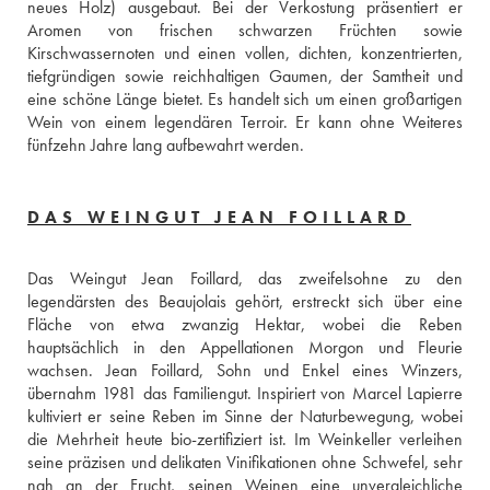
neues Holz) ausgebaut. Bei der Verkostung präsentiert er 
Aromen von frischen schwarzen Früchten sowie 
Kirschwassernoten und einen vollen, dichten, konzentrierten, 
tiefgründigen sowie reichhaltigen Gaumen, der Samtheit und 
eine schöne Länge bietet. Es handelt sich um einen großartigen 
Wein von einem legendären Terroir. Er kann ohne Weiteres 
fünfzehn Jahre lang aufbewahrt werden. 
DAS WEINGUT JEAN FOILLARD
Das Weingut Jean Foillard, das zweifelsohne zu den 
legendärsten des Beaujolais gehört, erstreckt sich über eine 
Fläche von etwa zwanzig Hektar, wobei die Reben 
hauptsächlich in den Appellationen Morgon und Fleurie 
wachsen. Jean Foillard, Sohn und Enkel eines Winzers, 
übernahm 1981 das Familiengut. Inspiriert von Marcel Lapierre 
kultiviert er seine Reben im Sinne der Naturbewegung, wobei 
die Mehrheit heute bio-zertifiziert ist. Im Weinkeller verleihen 
seine präzisen und delikaten Vinifikationen ohne Schwefel, sehr 
nah an der Frucht, seinen Weinen eine unvergleichliche 