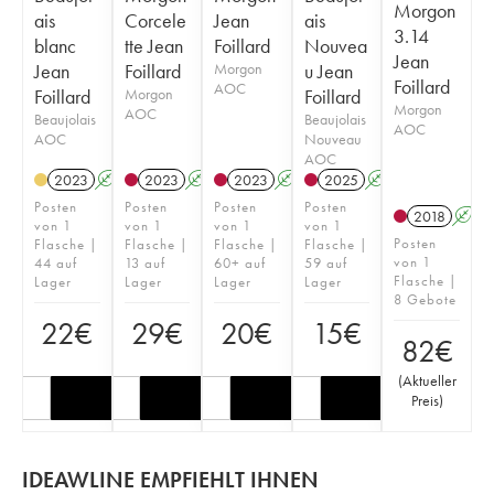
Morgon
ais
Corcele
Jean
ais
3.14
blanc
tte Jean
Foillard
Nouvea
Jean
Jean
Foillard
Morgon
u Jean
Foillard
AOC
Foillard
Morgon
Foillard
Morgon
AOC
Beaujolais
Beaujolais
AOC
AOC
Nouveau
AOC
2023
A
2023
A
K
2023
A
K
2025
A
K
Posten
Posten
Posten
Posten
2018
A
von 1
von 1
von 1
von 1
Posten
Flasche |
Flasche |
Flasche |
Flasche |
von 1
44 auf
13 auf
60+ auf
59 auf
Flasche |
Lager
Lager
Lager
Lager
8 Gebote
22
€
29
€
20
€
15
€
82
€
(
Aktueller
Preis
)
IDEAWLINE EMPFIEHLT IHNEN