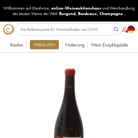
Willkommen auf iDealwine,
online-Weinauktionshaus
und
Weinhandlung
der besten Weine der Welt:
Burgund
,
Bordeaux
,
Champagne
...
Kaufen
Notierung
Wein-Enzyklopädie
VERKAUFEN