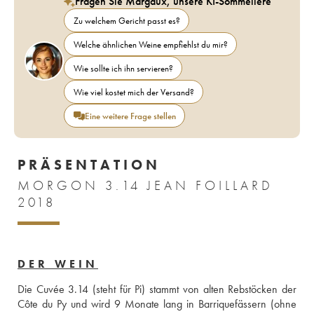
Fragen Sie Margaux, unsere KI-Sommelière
Zu welchem Gericht passt es?
Welche ähnlichen Weine empfiehlst du mir?
Wie sollte ich ihn servieren?
Wie viel kostet mich der Versand?
Eine weitere Frage stellen
PRÄSENTATION
MORGON 3.14 JEAN FOILLARD
2018
DER WEIN
Die Cuvée 3.14 (steht für Pi) stammt von alten Rebstöcken der 
Côte du Py und wird 9 Monate lang in Barriquefässern (ohne 