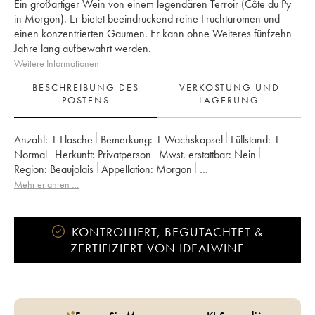
Ein großartiger Wein von einem legendären Terroir (Côte du Py
in Morgon). Er bietet beeindruckend reine Fruchtaromen und
einen konzentrierten Gaumen. Er kann ohne Weiteres fünfzehn
Jahre lang aufbewahrt werden.
Weitere Informationen
BESCHREIBUNG DES
VERKOSTUNG UND
POSTENS
LAGERUNG
Anzahl:
1 Flasche
Bemerkung:
1 Wachskapsel
Füllstand:
1
Normal
Herkunft:
privatperson
Mwst. erstattbar:
nein
Region:
Beaujolais
Appellation:
Morgon
Eigentümer:
Jean Foillard
Mehr erfahren …
KONTROLLIERT, BEGUTACHTET &
ZERTIFIZIERT VON IDEALWINE