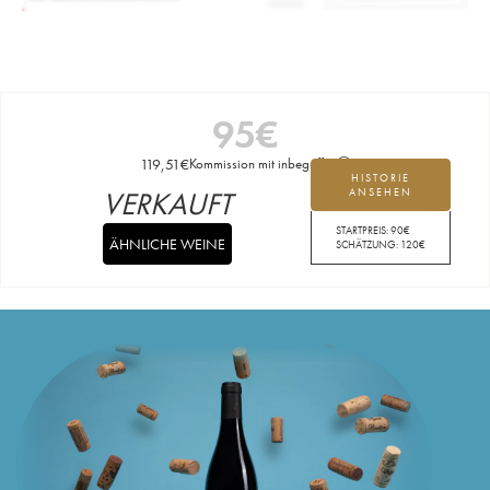
95
€
119,51
€
Kommission mit inbegriffen
HISTORIE
VERKAUFT
ANSEHEN
STARTPREIS:
90
€
ÄHNLICHE WEINE
SCHÄTZUNG:
120
€