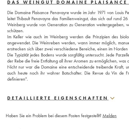
DAS WEINGUT DOMAINE PLAISANCE
Die Domaine Plaisance Penavayre wurde im Jahr 1971 von Louis Pen
leitet Thibault Penavayre das Familienweingut, das sich auf rund 26
Weinberg wurde von Generation zu Generation weitergegeben, wobe
schützen.
Im Keller wie auch im Weinberg werden die Prinzipien des biologi
angewendet. Die Weinreben werden, wann immer möglich, manuell bea
erstrecken sich über zwei verschiedene Bereiche, einen im Norden
Die Typizität jedes Bodens wurde sorgfältig untersucht. Jede Parz
der Rebe die freie Entfaltung all ihrer Aromen zu ermöglichen, was
Nicht nur war die Domaine eine entscheidende treibende Kraft, u
auch heute noch ihr wahrer Botschafter. Die Revue du Vin de Fr
definieren".
DETAILLIERTE EIGENSCHAFTEN
Haben Sie ein Problem bei diesem Posten festgestellt?
Melden