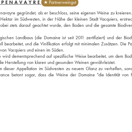
 PENAVAYRE
★ Partnerweingut
avayre gegründet, als er beschloss, seine eigenen Weine zu kreieren.
 Hektar im Südwesten, in der Nähe der kleinen Stadt Vacquiers, erstreck
i stets darauf geachtet wurde, den Boden und die gesamte Biodiversi
schen Landbaus (die Domaine ist seit 2011 zertifiziert) und der Biod
rbeitet, und die Vinifikation erfolgt mit minimalen Zusätzen. Die Par
 von Vacquiers und einen im Süden.
elle wird dementsprechend auf spezifische Weise bearbeitet, um dem Bod
 die Herstellung von klaren und gesunden Weinen gewährleistet.
m dieser Appellation im Südwesten zu neuem Glanz zu verhelfen, sonde
ance betont sogar, dass die Weine der Domaine "die Identität von F