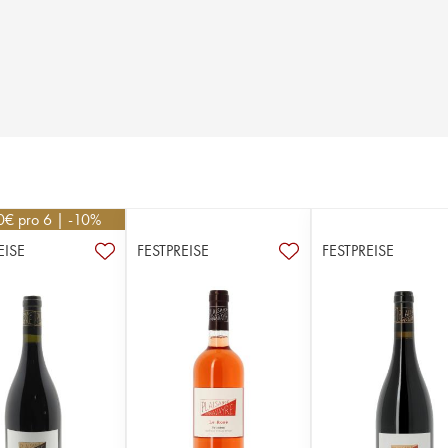
0
€
pro 6 | -10%
EISE
FESTPREISE
FESTPREISE