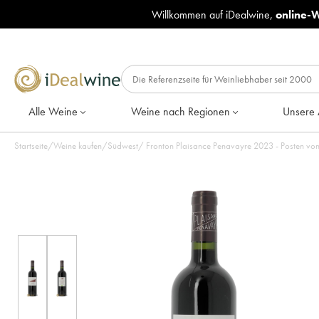
Willkommen auf iDealwine,
online-
Alle Weine
Weine nach Regionen
Unsere 
Startseite
/
Weine kaufen
/
Südwest
/
Fronton Plaisance Penavayre 2023 -