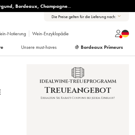
rgund
,
Bordeaux
,
Champagne
...
Die Preise gelten für die Lieferung nach:
ein-Notierung
Wein-Enzyklopädie
re
Unsere must-haves
🍇
Bordeaux Primeurs
IDEALWINE-TREUEPROGRAMM
Treueangebot
E
Erhalten Sie Rabatt-Coupons bei jedem Einkauf!