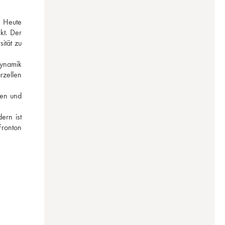
 Heute 
t. Der 
tät zu 
ynamik 
zellen 
en und 
rn ist 
ronton 