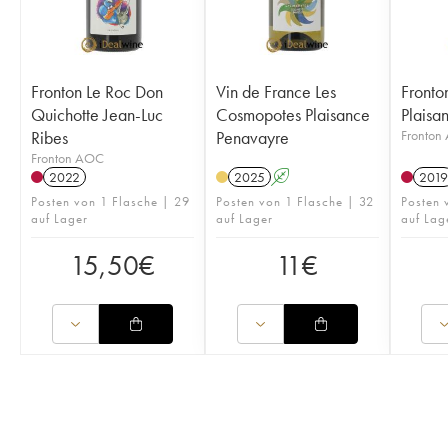
Fronton Le Roc Don
Vin de France Les
Fronto
Quichotte Jean-Luc
Cosmopotes Plaisance
Plaisa
Ribes
Penavayre
Fronton
Fronton AOC
2022
2025
A
2019
Posten von 1 Flasche | 29
Posten von 1 Flasche | 32
Posten 
auf Lager
auf Lager
auf Lag
15,50
€
11
€