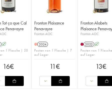
n Tot ço que Cal
Fronton Plaisance
Fronton Alabets
nce Penavayre
Penavayre
Plaisance Penava
 AOC
Fronton AOC
Fronton AOC
A
2024
2022
A
von 1 Flasche | 20
Posten von 1 Flasche | 7
Posten von 1 Flasch
er
auf Lager
auf Lager
16
€
11
€
13
€