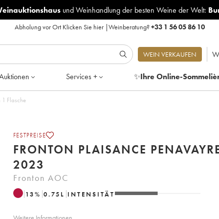
Weinauktionshaus
und
Weinhandlung der besten Weine der Welt:
Bu
Abholung vor Ort
Klicken Sie hier
|
Weinberatung?
+33 1 56 05 86 10
W
WEIN VERKAUFEN
Auktionen
Services +
✨
Ihre Online-Sommeliè
 Posten von 1 Flasche
FESTPREISE
FRONTON PLAISANCE PENAVAYR
2023
Fronton AOC
13
%
0.75
L
INTENSITÄT
Weitere Informationen