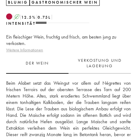
BLUMIG
GASTRONOMISCHER WEIN
A
12.5
%
0.75
L
INTENSITÄT
Ein fleischiger Wein, fruchtig und frisch, am besten jung zu
verkosten.
Weitere Informationen
VERKOSTUNG UND
DER WEIN
LAGERUNG
Beim Alabet setzt das Weingut vor allem auf Négrettes von 
frischen Terroirs auf der obersten Terrasse des Tarn auf 200 
Metern Höhe. Altes, stark erodiertes Schwemmland liegt über 
einem tonhaltigen Kalkboden, der die Trauben langsam reifen 
lässt. Die Lese der Trauben aus biologischem Anbau erfolgt von 
Hand. Die Maische erfolgt sodann im offenen Bottich und wird 
durch natürliche Hefen ausgelöst. Lange Maische und sanfte 
Extraktion verleihen dem Wein ein perfektes Gleichgewicht. 
Dieser reift zwanzig Monate lang im Betontank heran, bevor er 