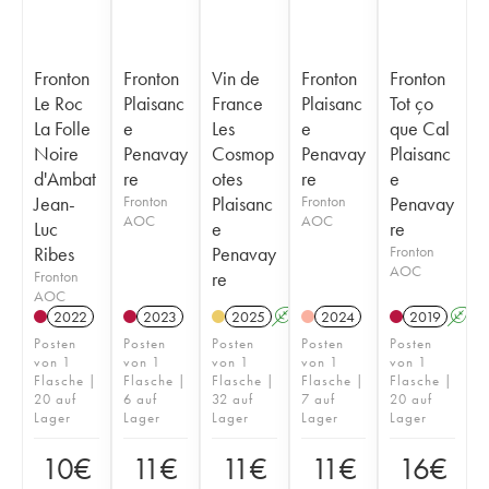
Fronton
Fronton
Vin de
Fronton
Fronton
Le Roc
Plaisanc
France
Plaisanc
Tot ço
La Folle
e
Les
e
que Cal
Noire
Penavay
Cosmop
Penavay
Plaisanc
d'Ambat
re
otes
re
e
Jean-
Fronton
Plaisanc
Fronton
Penavay
AOC
AOC
Luc
e
re
Ribes
Penavay
Fronton
AOC
Fronton
re
AOC
2022
2023
2025
A
2024
2019
A
Posten
Posten
Posten
Posten
Posten
von 1
von 1
von 1
von 1
von 1
Flasche |
Flasche |
Flasche |
Flasche |
Flasche |
20 auf
6 auf
32 auf
7 auf
20 auf
Lager
Lager
Lager
Lager
Lager
10
€
11
€
11
€
11
€
16
€