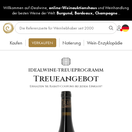
Willkommen auf iDealwine,
online-Weinauktionshaus
und
Weinhandlung
der besten Weine der Welt:
Burgund
,
Bordeaux
,
Champagne
...
Kaufen
Notierung
Wein-Enzyklopädie
VERKAUFEN
IDEALWINE-TREUEPROGRAMM
Treueangebot
Erhalten Sie Rabatt-Coupons bei jedem Einkauf!