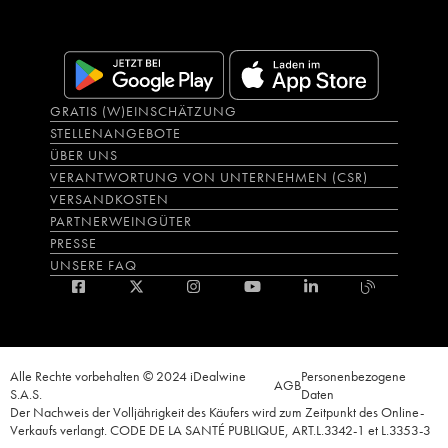
GRATIS (W)EINSCHÄTZUNG
STELLENANGEBOTE
ÜBER UNS
VERANTWORTUNG VON UNTERNEHMEN (CSR)
VERSANDKOSTEN
PARTNERWEINGÜTER
PRESSE
UNSERE FAQ
Alle Rechte vorbehalten © 2024 iDealwine
Personenbezogene
AGB
S.A.S.
Daten
Der Nachweis der Volljährigkeit des Käufers wird zum Zeitpunkt des Online-
Verkaufs verlangt. CODE DE LA SANTÉ PUBLIQUE, ART.L.3342-1 et L.3353-3