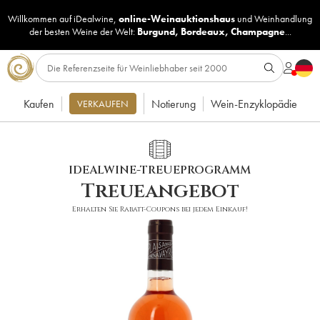
Willkommen auf iDealwine,
online-Weinauktionshaus
und
Weinhandlung
der besten Weine der Welt:
Burgund
,
Bordeaux
,
Champagne
...
Kaufen
Notierung
Wein-Enzyklopädie
VERKAUFEN
IDEALWINE-TREUEPROGRAMM
Treueangebot
Erhalten Sie Rabatt-Coupons bei jedem Einkauf!