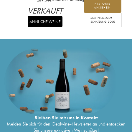
HISTORIE
VERKAUFT
ANSEHEN
STARTPREIS:
230
€
ÄHNLICHE WEINE
SCHÄTZUNG:
300
€
Bleiben Sie mit uns in Kontakt
Melden Sie sich für den iDealwine-Newsletter an und entdecken
Sie unsere exklusiven Weinschätze!