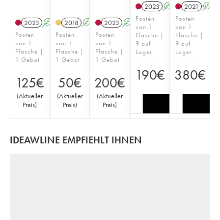
2023
A
2021
A
Posten
Posten
2023
A
2018
A
2023
A
von 1
von 1
Posten
Posten
Posten
Flasche |
Flasche |
von 1
von 1
von 1
9 auf
9 auf
Flasche |
Flasche |
Flasche |
Lager
Lager
1 Gebot
1 Gebot
1 Gebot
190
€
380
€
125
€
50
€
200
€
(
Aktueller
(
Aktueller
(
Aktueller
Preis
)
Preis
)
Preis
)
IDEAWLINE EMPFIEHLT IHNEN