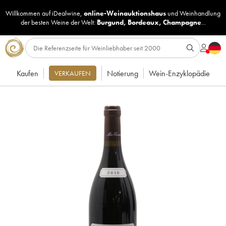
Willkommen auf iDealwine,
online-Weinauktionshaus
und
Weinhandlung
der besten Weine der Welt:
Burgund
,
Bordeaux
,
Champagne
...
Kaufen
Notierung
Wein-Enzyklopädie
VERKAUFEN