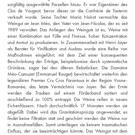
sorgfältig ausgewählte Parzellen hinzu. Er war Eigentümer des 
Clos de Vougeot, bevor dieser an die Confrérie de Tastevin 
verkauft wurde. Seine Tochter Maria Noirot vermachte das 
Weingut an Jean Méo, den Vater von Jean-Nicolas, der es seit 
1989 verwaltet. Das Anliegen des Weinguts ist es, Weine mit 
einer Kombination aus Fülle und Finesse, hoher Konzentration 
und Anmut zu produzieren. In Zusammenarbeit mit Henri Jayer 
als Berater für Vinifikation und Ausbau wurde eine Reihe von 
Maßnahmen eingeführt, mit dem Ziel einer konsequenten 
Beschränkung der Erträge, beispielsweise durch systematische 
Grünlese, sogar bei den älteren Rebstöcken. Die Domaine 
Méo-Camuzet (Emmanuel Rouget) bewirtschaftet weiterhin den 
legendären Premier Cru Cros Parantoux in der Region Vosne-
Romanée, das letzte Vermächtnis von Jayer. Bei der Ernte 
werden die Trauben auf einem Förderband sortiert und 
anschließend zu 100% entrappt. Die Weine reifen in neuen 
Eichenfässern. Nach durchschnittlich 17 Monaten werden sie 
abgefüllt. Dabei wird das Gravitationsprinzip angewendet, es 
findet keine Filtration statt und geschönt werden die Weine nur 
in Ausnahmefällen. Somit unterliegen sie keinem traumatischen 
Einfluss, der sie beeinträchtigen könnte. Das Weingut mit dem 