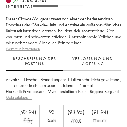
A
13.5
%
0.75
L
INTENSITÄT
Dieser Clos-de-Vougeot stammt von einer der bedeutendsten
Domaines der Côte-de-Nuits und entfaltet ein außergewöhnliches
Bukett mit intensiven Aromen, bei dem sich konzentrierte Düfte
von roten und schwarzen Früchten, Unterholz sowie Veilchen und
mit zunehmendem Alter auch Pelz vereinen.
Weitere Informationen
BESCHREIBUNG DES
VERKOSTUNG UND
POSTENS
LAGERUNG
Anzahl:
1 Flasche
Bemerkungen:
1 Etikett sehr leicht gezeichnet
,
1 Etikett sehr leicht zerrissen
Füllstand:
1
Normal
Herkunft:
privatperson
Mwst. erstattbar:
nein
Region:
Burgund
Appellation:
Clos de Vougeot
Klassifizierung:
Grand Cru
Mehr erfahren …
Eigentümer:
Méo-Camuzet (Domaine)
(92-94)
93
(93-95)
(91-94)