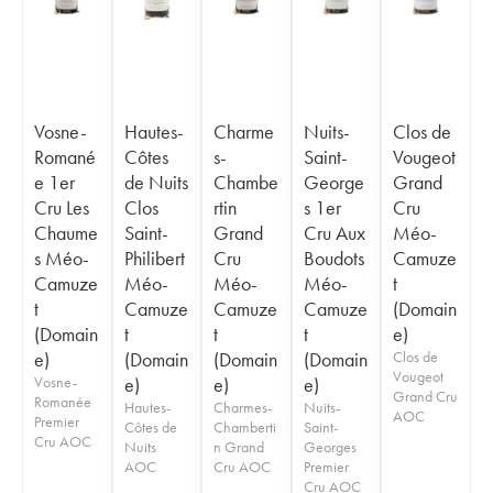
Vosne-
Hautes-
Charme
Nuits-
Clos de
Romané
Côtes
s-
Saint-
Vougeot
e 1er
de Nuits
Chambe
George
Grand
Cru Les
Clos
rtin
s 1er
Cru
Chaume
Saint-
Grand
Cru Aux
Méo-
s Méo-
Philibert
Cru
Boudots
Camuze
Camuze
Méo-
Méo-
Méo-
t
t
Camuze
Camuze
Camuze
(Domain
(Domain
t
t
t
e)
e)
(Domain
(Domain
(Domain
Clos de
Vougeot
Vosne-
e)
e)
e)
Grand Cru
Romanée
Hautes-
Charmes-
Nuits-
AOC
Premier
Côtes de
Chamberti
Saint-
Cru AOC
Nuits
n Grand
Georges
AOC
Cru AOC
Premier
Cru AOC