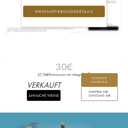
WEINNOTIERUNGSDETAILS
30
€
37,74
€
Kommission mit inbegriffen
HISTORIE
VERKAUFT
ANSEHEN
STARTPREIS:
30
€
ÄHNLICHE WEINE
SCHÄTZUNG:
40
€