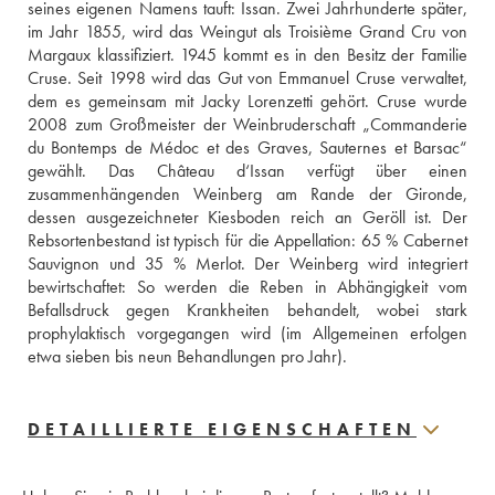
seines eigenen Namens tauft: Issan. Zwei Jahrhunderte später, 
im Jahr 1855, wird das Weingut als Troisième Grand Cru von 
Margaux klassifiziert. 1945 kommt es in den Besitz der Familie 
Cruse. Seit 1998 wird das Gut von Emmanuel Cruse verwaltet, 
dem es gemeinsam mit Jacky Lorenzetti gehört. Cruse wurde 
2008 zum Großmeister der Weinbruderschaft „Commanderie 
du Bontemps de Médoc et des Graves, Sauternes et Barsac“ 
gewählt. Das Château d‘Issan verfügt über einen 
zusammenhängenden Weinberg am Rande der Gironde, 
dessen ausgezeichneter Kiesboden reich an Geröll ist. Der 
Rebsortenbestand ist typisch für die Appellation: 65 % Cabernet 
Sauvignon und 35 % Merlot. Der Weinberg wird integriert 
bewirtschaftet: So werden die Reben in Abhängigkeit vom 
Befallsdruck gegen Krankheiten behandelt, wobei stark 
prophylaktisch vorgegangen wird (im Allgemeinen erfolgen 
etwa sieben bis neun Behandlungen pro Jahr).
DETAILLIERTE EIGENSCHAFTEN