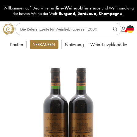
Willkommen auf iDealwine,
online-Weinauktionshaus
und
Weinhandlung
der besten Weine der Welt:
Burgund
,
Bordeaux
,
Champagne
...
Kaufen
Notierung
Wein-Enzyklopädie
VERKAUFEN