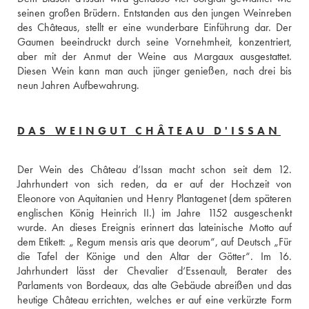
seinen großen Brüdern. Entstanden aus den jungen Weinreben 
des Châteaus, stellt er eine wunderbare Einführung dar. Der 
Gaumen beeindruckt durch seine Vornehmheit, konzentriert, 
aber mit der Anmut der Weine aus Margaux ausgestattet. 
Diesen Wein kann man auch jünger genießen, nach drei bis 
neun Jahren Aufbewahrung. 
DAS WEINGUT CHÂTEAU D'ISSAN
Der Wein des Château d‘Issan macht schon seit dem 12. 
Jahrhundert von sich reden, da er auf der Hochzeit von 
Eleonore von Aquitanien und Henry Plantagenet (dem späteren 
englischen König Heinrich II.) im Jahre 1152 ausgeschenkt 
wurde. An dieses Ereignis erinnert das lateinische Motto auf 
dem Etikett: „ Regum mensis aris que deorum“, auf Deutsch „Für 
die Tafel der Könige und den Altar der Götter“. Im 16. 
Jahrhundert lässt der Chevalier d‘Essenault, Berater des 
Parlaments von Bordeaux, das alte Gebäude abreißen und das 
heutige Château errichten, welches er auf eine verkürzte Form 