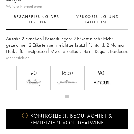
Weitere Informationen
BESCHREIBUNG DES
VERKOSTUNG UND
POSTENS
LAGERUNG
Anzahl:
2 Flaschen
Bemerkungen:
2 Etiketten sehr leicht
gezeichnet
,
2 Etiketten sehr leicht zerkratzt
Füllstand:
2
Normal
Herkunft:
privatperson
Mwst. erstattbar:
nein
Region:
Bordeaux
Appellation:
Margaux
Eigentümer:
Famille Cruse / J. Lorenzetti
Mehr erfahren …
90
16.5+
90
KONTROLLIERT, BEGUTACHTET &
ZERTIFIZIERT VON IDEALWINE