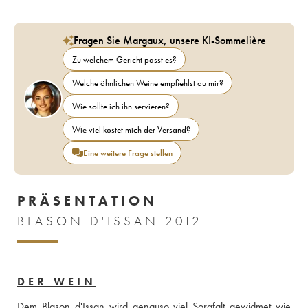
Fragen Sie Margaux, unsere KI-Sommelière
Zu welchem Gericht passt es?
Welche ähnlichen Weine empfiehlst du mir?
Wie sollte ich ihn servieren?
Wie viel kostet mich der Versand?
Eine weitere Frage stellen
PRÄSENTATION
BLASON D'ISSAN 2012
DER WEIN
Dem Blason d'Issan wird genauso viel Sorgfalt gewidmet wie 