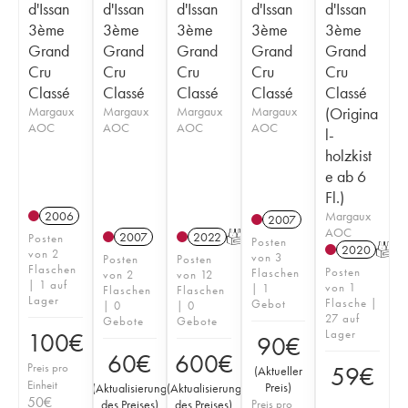
d'Issan
d'Issan
d'Issan
d'Issan
d'Issan
3ème
3ème
3ème
3ème
3ème
Grand
Grand
Grand
Grand
Grand
Cru
Cru
Cru
Cru
Cru
Classé
Classé
Classé
Classé
Classé
Margaux
Margaux
Margaux
Margaux
(Origina
AOC
AOC
AOC
AOC
l-
holzkist
e ab 6
Fl.)
Margaux
2006
2007
AOC
2007
2022
T
Posten
Posten
2020
T
von 2
von 3
Posten
Posten
Flaschen
Posten
Flaschen
von 2
von 12
| 1 auf
von 1
| 1
Flaschen
Flaschen
Lager
Flasche |
Gebot
| 0
| 0
27 auf
Gebote
Gebote
Lager
100
€
90
€
60
€
600
€
Preis pro
59
€
(
Aktueller
Einheit
Preis
)
(
Aktualisierung
(
Aktualisierung
50
€
des Preises
)
des Preises
)
Preis pro