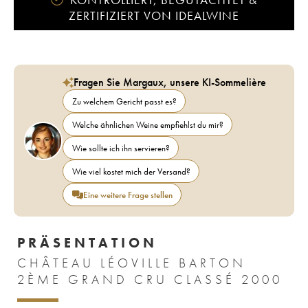
ZERTIFIZIERT VON IDEALWINE
Fragen Sie Margaux, unsere KI-Sommelière
Zu welchem Gericht passt es?
Welche ähnlichen Weine empfiehlst du mir?
Wie sollte ich ihn servieren?
Wie viel kostet mich der Versand?
Eine weitere Frage stellen
PRÄSENTATION
CHÂTEAU LÉOVILLE BARTON
2ÈME GRAND CRU CLASSÉ 2000