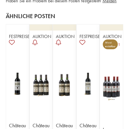
Haben Sie ein Problem bei diesem Posten festgestellt?
Melden
ÄHNLICHE POSTEN
FESTPREISE
AUKTION
AUKTION
FESTPREISE
AUKTION
Mwst.
1
erstattbar
Château
Château
Château
Château