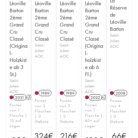
La
Léoville
Léoville
Léoville
Léoville
Réserve
Barton
Barton
Barton
Barton
de
2ème
2ème
2ème
2ème
Léoville
Grand
Grand
Grand
Grand
Barton
Cru
Cru
Cru
Cru
Saint-
Classé
Classé
Classé
Classé
Julien
(Origina
Saint-
Saint-
(Origina
AOC
Julien
Julien
l-
l-
AOC
AOC
Holzkist
holzkist
e ab 3
e ab 6
St.)
Fl.)
Saint-
Saint-
Julien
Julien
AOC
AOC
1989
1989
2008
2021
T
2022
T
Posten
Posten
Posten
Posten
Posten
von 3
von 2
von 4
von 1
von 1
Flaschen
Flaschen
Flaschen
Flasche |
Flasche |
| 0
| 0
| 0
10 auf
60+ auf
Gebote
Gebote
Gebote
Lager
Lager
324
€
216
€
66
€