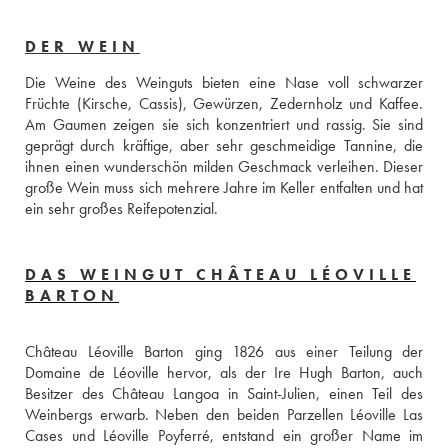
DER WEIN
Die Weine des Weinguts bieten eine Nase voll schwarzer 
Früchte (Kirsche, Cassis), Gewürzen, Zedernholz und Kaffee. 
Am Gaumen zeigen sie sich konzentriert und rassig. Sie sind 
geprägt durch kräftige, aber sehr geschmeidige Tannine, die 
ihnen einen wunderschön milden Geschmack verleihen. Dieser 
große Wein muss sich mehrere Jahre im Keller entfalten und hat 
ein sehr großes Reifepotenzial.
DAS WEINGUT CHÂTEAU LÉOVILLE
BARTON
Château Léoville Barton ging 1826 aus einer Teilung der 
Domaine de Léoville hervor, als der Ire Hugh Barton, auch 
Besitzer des Château Langoa in Saint-Julien, einen Teil des 
Weinbergs erwarb. Neben den beiden Parzellen Léoville Las 
Cases und Léoville Poyferré, entstand ein großer Name im 