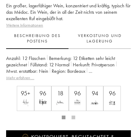
Ein großer, lagerfähiger Wein, konzentriert und kräftig, typisch für
das Médoc. Ein Wein, der in all der Zeit nichts von seinem
exzellenten Ruf eingebüßt hat.
Weitere Informationen
BESCHREIBUNG DES
VERKOSTUNG UND
POSTENS
LAGERUNG
Anzahl:
12 Flaschen
Bemerkung:
12 Etiketten sehr leicht
gezeichnet
Füllstand:
12
Normal
Herkunft:
privatperson
Mwst. erstattbar:
nein
Region:
Bordeaux
Appellation:
Saint-Julien
Klassifizierung:
2ème Grand Cru Classé
Mehr erfahren …
Eigentümer:
GFA des Châteaux Langoa et Léoville Barton
95+
96
18
96
94
96
KONTROLLIERT, BEGUTACHTET &