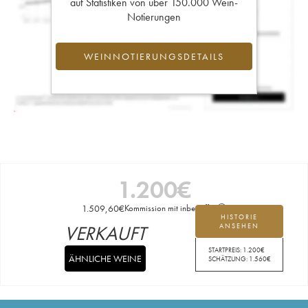
auf Statistiken von über 150.000 Wein-
Notierungen
WEINNOTIERUNGSDETAILS
1.200
€
1.509,60
€
Kommission mit inbegriffen
HISTORIE
VERKAUFT
ANSEHEN
STARTPREIS:
1.200
€
ÄHNLICHE WEINE
SCHÄTZUNG:
1.560
€