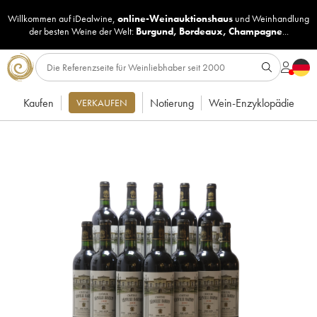
Willkommen auf iDealwine,
online-Weinauktionshaus
und
Weinhandlung
der besten Weine der Welt:
Burgund
,
Bordeaux
,
Champagne
...
Kaufen
Notierung
Wein-Enzyklopädie
VERKAUFEN