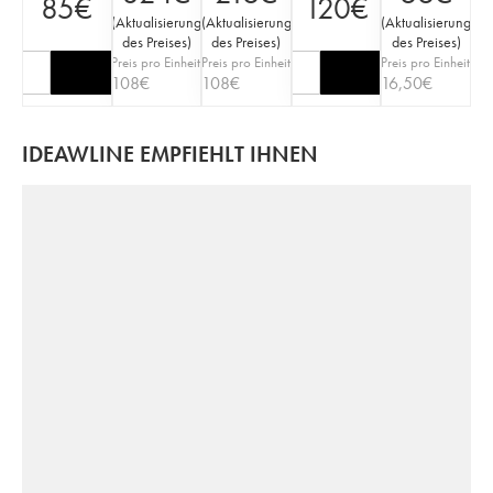
85
€
120
€
(
Aktualisierung
(
Aktualisierung
(
Aktualisierung
des Preises
)
des Preises
)
des Preises
)
Preis pro Einheit
Preis pro Einheit
Preis pro Einheit
108
€
108
€
16,50
€
IDEAWLINE EMPFIEHLT IHNEN