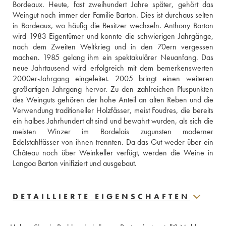
Bordeaux. Heute, fast zweihundert Jahre später, gehört das 
Weingut noch immer der Familie Barton. Dies ist durchaus selten 
in Bordeaux, wo häufig die Besitzer wechseln. Anthony Barton 
wird 1983 Eigentümer und konnte die schwierigen Jahrgänge, 
nach dem Zweiten Weltkrieg und in den 70ern vergessen 
machen. 1985 gelang ihm ein spektakulärer Neuanfang. Das 
neue Jahrtausend wird erfolgreich mit dem bemerkenswerten 
2000er-Jahrgang eingeleitet. 2005 bringt einen weiteren 
großartigen Jahrgang hervor. Zu den zahlreichen Pluspunkten 
des Weinguts gehören der hohe Anteil an alten Reben und die 
Verwendung traditioneller Holzfässer, meist Foudres, die bereits 
ein halbes Jahrhundert alt sind und bewahrt wurden, als sich die 
meisten Winzer im Bordelais zugunsten moderner 
Edelstahlfässer von ihnen trennten. Da das Gut weder über ein 
Château noch über Weinkeller verfügt, werden die Weine in 
Langoa Barton vinifiziert und ausgebaut.
DETAILLIERTE EIGENSCHAFTEN