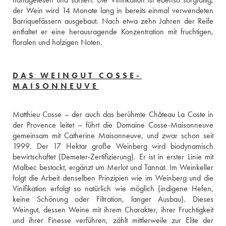
der Wein wird 14 Monate lang in bereits einmal verwendeten 
Barriquefässern ausgebaut. Nach etwa zehn Jahren der Reife 
entfaltet er eine herausragende Konzentration mit fruchtigen, 
floralen und holzigen Noten.
DAS WEINGUT COSSE-
MAISONNEUVE
Matthieu Cosse – der auch das berühmte Château La Coste in 
der Provence leitet – führt die Domaine Cosse-Maisonneuve 
gemeinsam mit Catherine Maisonneuve, und zwar schon seit 
1999. Der 17 Hektar große Weinberg wird biodynamisch 
bewirtschaftet (Demeter-Zertifizierung). Er ist in erster Linie mit 
Malbec bestockt, ergänzt um Merlot und Tannat. Im Weinkeller 
folgt die Arbeit denselben Prinzipien wie im Weinberg und die 
Vinifikation erfolgt so natürlich wie möglich (indigene Hefen, 
keine Schönung oder Filtration, langer Ausbau). Dieses 
Weingut, dessen Weine mit ihrem Charakter, ihrer Fruchtigkeit 
und ihrer Finesse verführen, zählt mittlerweile zur Elite der 