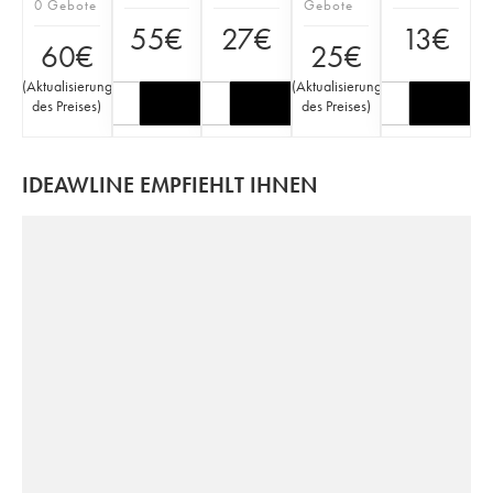
0 Gebote
Gebote
55
€
27
€
13
€
60
€
25
€
(
Aktualisierung
(
Aktualisierung
des Preises
)
des Preises
)
IDEAWLINE EMPFIEHLT IHNEN