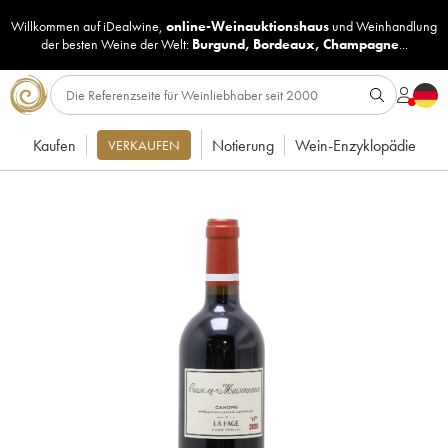
Willkommen auf iDealwine,
online-Weinauktionshaus
und
Weinhandlung
der besten Weine der Welt:
Burgund
,
Bordeaux
,
Champagne
...
Kaufen
Notierung
Wein-Enzyklopädie
VERKAUFEN