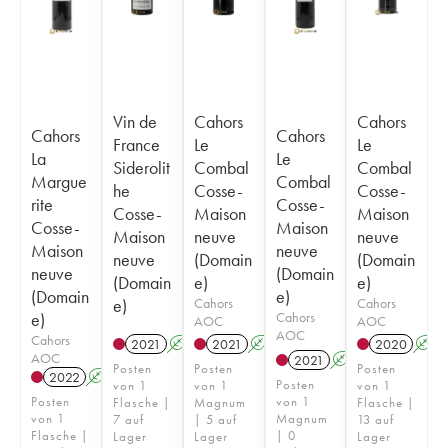
Vin de
Cahors
Cahors
Cahors
Cahors
France
Le
Le
La
Le
Siderolit
Combal
Combal
Margue
Combal
he
Cosse-
Cosse-
rite
Cosse-
Cosse-
Maison
Maison
Cosse-
Maison
Maison
neuve
neuve
Maison
neuve
neuve
(Domain
(Domain
neuve
(Domain
(Domain
e)
e)
(Domain
e)
e)
Cahors
Cahors
e)
Cahors
AOC
AOC
AOC
Cahors
2021
A
2021
A
2020
A
AOC
2021
A
Posten
Posten
Posten
2022
A
Posten
von 1
von 1
von 1
Posten
von 1
Flasche |
Magnum
Flasche |
von 1
Magnum
7 auf
| 5 auf
13 auf
Flasche |
| 0
Lager
Lager
Lager