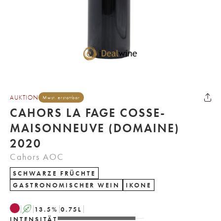
AUKTION
Mwst. erstattbar
CAHORS LA FAGE COSSE-
MAISONNEUVE (DOMAINE)
2020
Cahors AOC
SCHWARZE FRÜCHTE
GASTRONOMISCHER WEIN
IKONE
A
13.5
%
0.75
L
INTENSITÄT