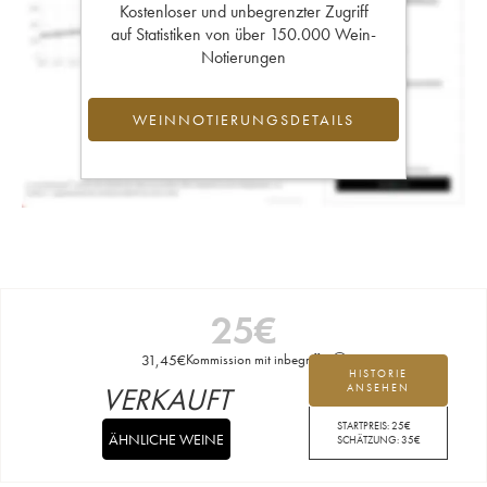
Kostenloser und unbegrenzter Zugriff
auf Statistiken von über 150.000 Wein-
Notierungen
WEINNOTIERUNGSDETAILS
25
€
31,45
€
Kommission mit inbegriffen
HISTORIE
VERKAUFT
ANSEHEN
STARTPREIS:
25
€
ÄHNLICHE WEINE
SCHÄTZUNG:
35
€