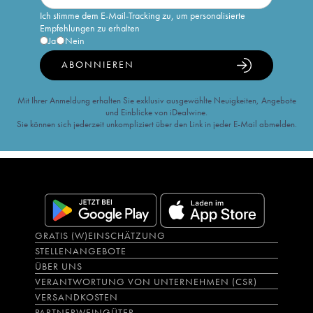
Ich stimme dem E-Mail-Tracking zu, um personalisierte
Empfehlungen zu erhalten
Ja
Nein
ABONNIEREN
Mit Ihrer Anmeldung erhalten Sie exklusiv ausgewählte Neuigkeiten, Angebote
und Einblicke von iDealwine.
Sie können sich jederzeit unkompliziert über den Link in jeder E-Mail abmelden.
GRATIS (W)EINSCHÄTZUNG
STELLENANGEBOTE
ÜBER UNS
VERANTWORTUNG VON UNTERNEHMEN (CSR)
VERSANDKOSTEN
PARTNERWEINGÜTER