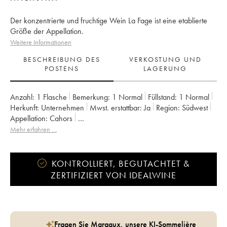
Der konzentrierte und fruchtige Wein La Fage ist eine etablierte
Größe der Appellation.
Weitere Informationen
BESCHREIBUNG DES
VERKOSTUNG UND
POSTENS
LAGERUNG
Anzahl:
1 Flasche
Bemerkung:
1 Normal
Füllstand:
1
Normal
Herkunft:
unternehmen
Mwst. erstattbar:
ja
Region:
Südwest
Appellation:
Cahors
Eigentümer:
Cosse-Maisonneuve (Domaine)
Mehr erfahren …
KONTROLLIERT, BEGUTACHTET &
ZERTIFIZIERT VON IDEALWINE
Fragen Sie Margaux, unsere KI-Sommelière