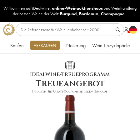
Willkommen auf iDealwine,
online-Weinauktionshaus
und
Weinhandlung
der besten Weine der Welt:
Burgund
,
Bordeaux
,
Champagne
...
Kaufen
Notierung
Wein-Enzyklopädie
VERKAUFEN
IDEALWINE-TREUEPROGRAMM
Treueangebot
Erhalten Sie Rabatt-Coupons bei jedem Einkauf!