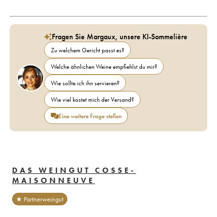
Fragen Sie Margaux, unsere KI-Sommelière
Zu welchem Gericht passt es?
Welche ähnlichen Weine empfiehlst du mir?
Wie sollte ich ihn servieren?
Wie viel kostet mich der Versand?
Eine weitere Frage stellen
DAS WEINGUT COSSE-
MAISONNEUVE
★ Partnerweingut