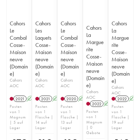
Cahors
Cahors
Cahors
Cahors
Cahors
Le
Les
Le
La
La
Combal
Laquets
Combal
Margue
Margue
Cosse-
Cosse-
Cosse-
rite
rite
Maison
Maison
Maison
Cosse-
Cosse-
neuve
neuve
neuve
Maison
Maison
(Domain
(Domain
(Domain
neuve
neuve
e)
e)
e)
(Domain
(Domain
Cahors
Cahors
Cahors
e)
e)
AOC
AOC
AOC
Cahors
Cahors
AOC
AOC
2021
A
2021
A
2020
A
2022
A
2022
A
Posten
Posten
Posten
Posten
Posten
von 1
von 1
von 1
von 1
von 1
Magnum
Flasche |
Flasche |
Flasche |
Magnum
| 5 auf
14 auf
13 auf
19 auf
| 0
Lager
Lager
Lager
Lager
Gebote