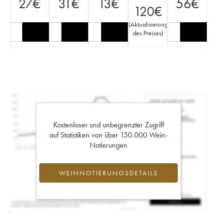
27
€
31
€
13
€
56
€
120
€
(
Aktualisierung
des Preises
)
Kostenloser und unbegrenzter Zugriff
auf Statistiken von über 150.000 Wein-
Notierungen
WEINNOTIERUNGSDETAILS