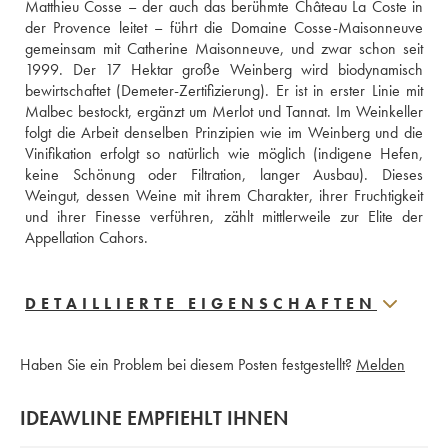
Matthieu Cosse – der auch das berühmte Château La Coste in 
der Provence leitet – führt die Domaine Cosse-Maisonneuve 
gemeinsam mit Catherine Maisonneuve, und zwar schon seit 
1999. Der 17 Hektar große Weinberg wird biodynamisch 
bewirtschaftet (Demeter-Zertifizierung). Er ist in erster Linie mit 
Malbec bestockt, ergänzt um Merlot und Tannat. Im Weinkeller 
folgt die Arbeit denselben Prinzipien wie im Weinberg und die 
Vinifikation erfolgt so natürlich wie möglich (indigene Hefen, 
keine Schönung oder Filtration, langer Ausbau). Dieses 
Weingut, dessen Weine mit ihrem Charakter, ihrer Fruchtigkeit 
und ihrer Finesse verführen, zählt mittlerweile zur Elite der 
Appellation Cahors.
DETAILLIERTE EIGENSCHAFTEN
Haben Sie ein Problem bei diesem Posten festgestellt?
Melden
IDEAWLINE EMPFIEHLT IHNEN