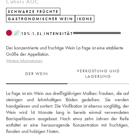
Cahors AOC
SCHWARZE FRÜCHTE
GASTRONOMISCHER WEIN
IKONE
A
13
%
1.5
L
INTENSITÄT
Der konzentrierte und fruchtige Wein La Fage ist eine etablierte
Größe der Appellation.
Weitere Informationen
VERKOSTUNG UND
DER WEIN
LAGERUNG
La Fage ist ein Wein aus dreißigjährigen Malbec-Trauben, die auf 
steinigen und lehmhaltigen Böden gedeihen. Sie werden 
handgelesen und sortiert. Die Vinifikation ist ebenso sorgfältig, der 
Wein wird 14 Monate lang in bereits einmal verwendeten 
Barriquefässern ausgebaut. Nach etwa zehn Jahren der Reife 
entfaltet er eine herausragende Konzentration mit fruchtigen, 
floralen und holzigen Noten.