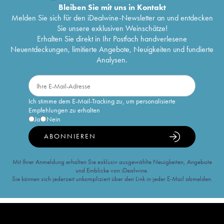
Bleiben Sie mit uns in Kontakt
Melden Sie sich für den iDealwine-Newsletter an und entdecken
Sie unsere exklusiven Weinschätze!
Erhalten Sie direkt in Ihr Postfach handverlesene
Neuentdeckungen, limitierte Angebote, Neuigkeiten und fundierte
Analysen.
Ich stimme dem E-Mail-Tracking zu, um personalisierte
Empfehlungen zu erhalten
Ja
Nein
ABONNIEREN
Mit Ihrer Anmeldung erhalten Sie exklusiv ausgewählte Neuigkeiten, Angebote
und Einblicke von iDealwine.
Sie können sich jederzeit unkompliziert über den Link in jeder E-Mail abmelden.