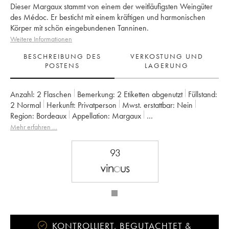
Dieser Margaux stammt von einem der weitläufigsten Weingüter
des Médoc. Er besticht mit einem kräftigen und harmonischen
Körper mit schön eingebundenen Tanninen.
Weitere Informationen
BESCHREIBUNG DES
VERKOSTUNG UND
POSTENS
LAGERUNG
Anzahl:
2 Flaschen
Bemerkung:
2 Etiketten abgenutzt
Füllstand:
2
Normal
Herkunft:
privatperson
Mwst. erstattbar:
nein
Region:
Bordeaux
Appellation:
Margaux
Klassifizierung:
2ème Grand Cru Classé
Eigentümer:
MACSF
Mehr erfahren …
93
KONTROLLIERT, BEGUTACHTET &