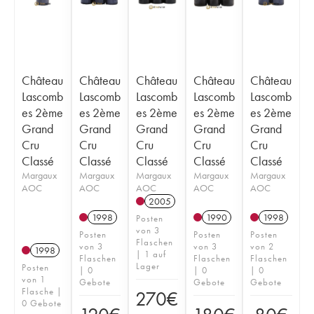
Château
Château
Château
Château
Château
Lascomb
Lascomb
Lascomb
Lascomb
Lascomb
es 2ème
es 2ème
es 2ème
es 2ème
es 2ème
Grand
Grand
Grand
Grand
Grand
Cru
Cru
Cru
Cru
Cru
Classé
Classé
Classé
Classé
Classé
Margaux
Margaux
Margaux
Margaux
Margaux
AOC
AOC
AOC
AOC
AOC
2005
1998
1990
1998
Posten
von 3
Posten
Posten
Posten
Flaschen
von 3
von 3
von 2
1998
| 1 auf
Flaschen
Flaschen
Flaschen
Lager
Posten
| 0
| 0
| 0
von 1
Gebote
Gebote
Gebote
Flasche |
270
€
0 Gebote