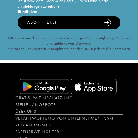
Ich stimme dem E-Mail-Tracking zu, um personalisierte
Empfehlungen zu erhalten
Ja
Nein
ABONNIEREN
Mit Ihrer Anmeldung erhalten Sie exklusiv ausgewählte Neuigkeiten, Angebote
und Einblicke von iDealwine.
Sie können sich jederzeit unkompliziert über den Link in jeder E-Mail abmelden.
GRATIS (W)EINSCHÄTZUNG
STELLENANGEBOTE
ÜBER UNS
VERANTWORTUNG VON UNTERNEHMEN (CSR)
VERSANDKOSTEN
PARTNERWEINGÜTER