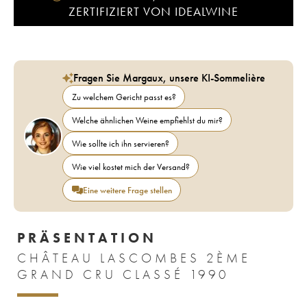
ZERTIFIZIERT VON IDEALWINE
Fragen Sie Margaux, unsere KI-Sommelière
Zu welchem Gericht passt es?
Welche ähnlichen Weine empfiehlst du mir?
Wie sollte ich ihn servieren?
Wie viel kostet mich der Versand?
Eine weitere Frage stellen
PRÄSENTATION
CHÂTEAU LASCOMBES 2ÈME
GRAND CRU CLASSÉ 1990