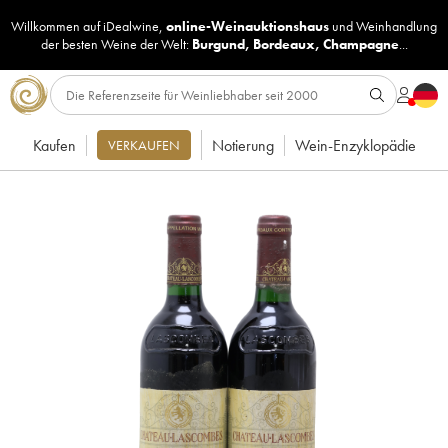
Willkommen auf iDealwine,
online-Weinauktionshaus
und
Weinhandlung
der besten Weine der Welt:
Burgund
,
Bordeaux
,
Champagne
...
Kaufen
Notierung
Wein-Enzyklopädie
VERKAUFEN