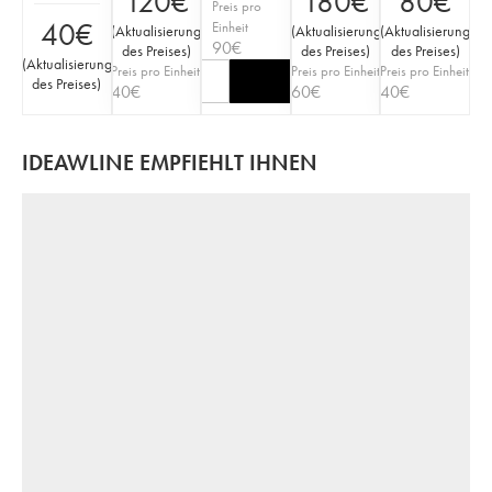
120
€
180
€
80
€
Preis pro
40
€
Einheit
(
Aktualisierung
(
Aktualisierung
(
Aktualisierung
90
€
des Preises
)
des Preises
)
des Preises
)
(
Aktualisierung
Preis pro Einheit
Preis pro Einheit
Preis pro Einheit
des Preises
)
40
€
60
€
40
€
IDEAWLINE EMPFIEHLT IHNEN