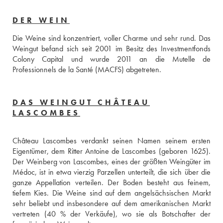
DER WEIN
Die Weine sind konzentriert, voller Charme und sehr rund. Das 
Weingut befand sich seit 2001 im Besitz des Investmentfonds 
Colony Capital und wurde 2011 an die Mutelle de 
Professionnels de la Santé (MACFS) abgetreten.
DAS WEINGUT CHÂTEAU
LASCOMBES
Château Lascombes verdankt seinen Namen seinem ersten 
Eigentümer, dem Ritter Antoine de Lascombes (geboren 1625). 
Der Weinberg von Lascombes, eines der größten Weingüter im 
Médoc, ist in etwa vierzig Parzellen unterteilt, die sich über die 
ganze Appellation verteilen. Der Boden besteht aus feinem, 
tiefem Kies. Die Weine sind auf dem angelsächsischen Markt 
sehr beliebt und insbesondere auf dem amerikanischen Markt 
vertreten (40 % der Verkäufe), wo sie als Botschafter der 