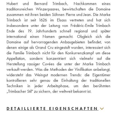
Hubert und Bernard Trimbach, Nachkommen eines 
traditionsreichen Winzerpaares, bewirtschaften die Domaine 
zusammen mit ihren beiden Söhnen Pierre und Jean. Die Marke 
Trimbach ist seit 1626 im Elsass vertreten und hat sich 
insbesondere unter der Leitung von Frédéric-Emile Trimbach 
Ende des 19. Jahrhunderts schnell regional und später 
international einen Namen gemacht. Obgleich sich die 
Domaine auf hervorragenden Anbaugebieten befindet, von 
denen einige als Grand Cru eingestuft wurden, interessiert sich 
die Familie Trimbach nicht für den Konkurrenzkampf um diese 
Appellation, sondern konzentriert sich vielmehr auf die 
Herstellung rassiger Cuvées die unter der Marke Trimbach 
verkauft werden. Was die Methoden der Vinifikation anbelangt, 
widersteht das Weingut modernen Trends: die Eigentümer 
kontrollieren sehr genau die Einhaltung der traditionellen 
Techniken in jeder Arbeitsphase, um den berühmten 
„Trimbacher Stil" zu sichern, der weltweit bekannt ist.
DETAILLIERTE EIGENSCHAFTEN