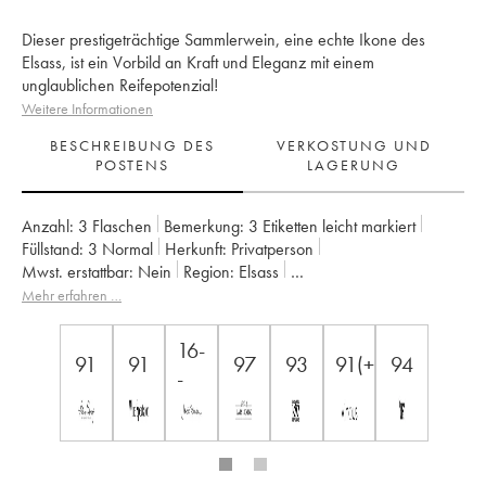
Dieser prestigeträchtige Sammlerwein, eine echte Ikone des
Elsass, ist ein Vorbild an Kraft und Eleganz mit einem
unglaublichen Reifepotenzial!
Weitere Informationen
BESCHREIBUNG DES
VERKOSTUNG UND
POSTENS
LAGERUNG
Anzahl:
3 Flaschen
Bemerkung:
3 Etiketten leicht markiert
Füllstand:
3
Normal
Herkunft:
privatperson
Mwst. erstattbar:
nein
Region:
Elsass
Appellation:
Alsace Riesling
Eigentümer:
Trimbach (Domaine)
Mehr erfahren …
16-
91
91
97
93
91(+)
94
-