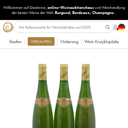
Willkommen auf iDealwine,
online-Weinauktionshaus
und
Weinhandlung
der besten Weine der Welt:
Burgund
,
Bordeaux
,
Champagne
...
Kaufen
Notierung
Wein-Enzyklopädie
VERKAUFEN