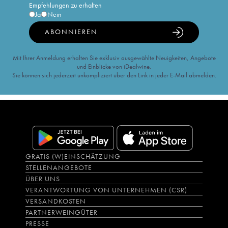
Empfehlungen zu erhalten
Ja
Nein
ABONNIEREN
Mit Ihrer Anmeldung erhalten Sie exklusiv ausgewählte Neuigkeiten, Angebote
und Einblicke von iDealwine.
Sie können sich jederzeit unkompliziert über den Link in jeder E-Mail abmelden.
GRATIS (W)EINSCHÄTZUNG
STELLENANGEBOTE
ÜBER UNS
VERANTWORTUNG VON UNTERNEHMEN (CSR)
VERSANDKOSTEN
PARTNERWEINGÜTER
PRESSE