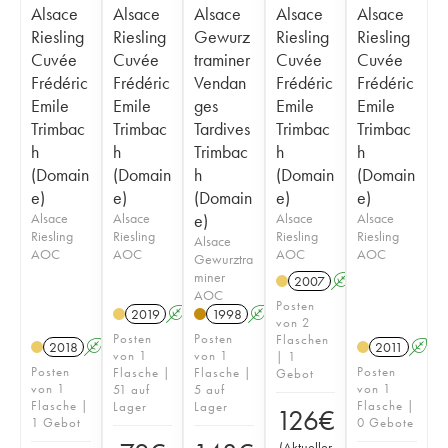
Alsace
Alsace
Alsace
Alsace
Alsace
Riesling
Riesling
Gewurz
Riesling
Riesling
Cuvée
Cuvée
traminer
Cuvée
Cuvée
Frédéric
Frédéric
Vendan
Frédéric
Frédéric
Emile
Emile
ges
Emile
Emile
Trimbac
Trimbac
Tardives
Trimbac
Trimbac
h
h
Trimbac
h
h
(Domain
(Domain
h
(Domain
(Domain
e)
e)
(Domain
e)
e)
Alsace
Alsace
e)
Alsace
Alsace
Riesling
Riesling
Riesling
Riesling
Alsace
AOC
AOC
AOC
AOC
Gewurztra
miner
2007
A
AOC
Posten
2019
A
1998
A
von 2
Posten
Posten
Flaschen
2018
A
2011
A
von 1
von 1
| 1
Posten
Posten
Flasche |
Flasche |
Gebot
von 1
von 1
51 auf
5 auf
Flasche |
Flasche |
Lager
Lager
126
€
1 Gebot
0 Gebote
(
Aktueller