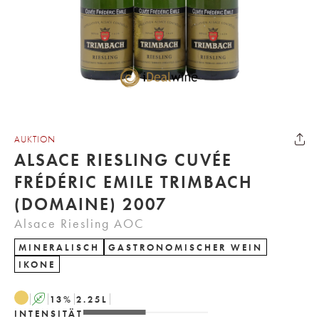
AUKTION
ALSACE RIESLING CUVÉE
FRÉDÉRIC EMILE TRIMBACH
(DOMAINE) 2007
Alsace Riesling AOC
MINERALISCH
GASTRONOMISCHER WEIN
IKONE
A
13
%
2.25
L
INTENSITÄT