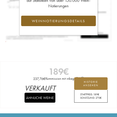
auf Statistiken von über 150.000 Wein-
Notierungen
WEINNOTIERUNGSDETAILS
189
€
237,76
€
Kommission mit inbegriffen
HISTORIE
VERKAUFT
ANSEHEN
STARTPREIS:
189
€
ÄHNLICHE WEINE
SCHÄTZUNG:
270
€