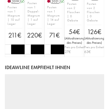
2019
A
S
T
2021
A
S
Posten
Posten
Posten
Posten
von 1
Posten
von 2
von 2
von 1
Doppel-
von 1
Flaschen
Flaschen
Magnum
Magnum
Magnum
| 0
| 0
| 10 auf
| 1 auf
| 14 auf
Gebote
Gebote
Lager
Lager
Lager
54
€
126
€
211
€
220
€
71
€
(
Aktualisierung
(
Aktualisierung
des Preises
)
des Preises
)
Preis pro Einheit
Preis pro Einheit
27
€
63
€
IDEAWLINE EMPFIEHLT IHNEN