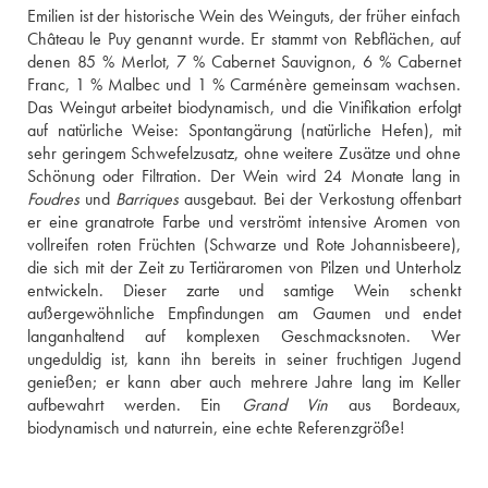
Emilien ist der historische Wein des Weinguts, der früher einfach 
Château le Puy genannt wurde. Er stammt von Rebflächen, auf 
denen 85 % Merlot, 7 % Cabernet Sauvignon, 6 % Cabernet 
Franc, 1 % Malbec und 1 % Carménère gemeinsam wachsen. 
Das Weingut arbeitet biodynamisch, und die Vinifikation erfolgt 
auf natürliche Weise: Spontangärung (natürliche Hefen), mit 
sehr geringem Schwefelzusatz, ohne weitere Zusätze und ohne 
Foudres
 und 
Barriques
 ausgebaut. Bei der Verkostung offenbart 
er eine granatrote Farbe und verströmt intensive Aromen von 
vollreifen roten Früchten (Schwarze und Rote Johannisbeere), 
die sich mit der Zeit zu Tertiäraromen von Pilzen und Unterholz 
entwickeln. Dieser zarte und samtige Wein schenkt 
außergewöhnliche Empfindungen am Gaumen und endet 
langanhaltend auf komplexen Geschmacksnoten. Wer 
ungeduldig ist, kann ihn bereits in seiner fruchtigen Jugend 
genießen; er kann aber auch mehrere Jahre lang im Keller 
aufbewahrt werden. Ein 
Grand Vin
 aus Bordeaux, 
biodynamisch und naturrein, eine echte Referenzgröße!