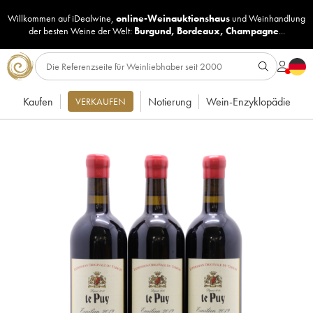
Willkommen auf iDealwine,
online-Weinauktionshaus
und
Weinhandlung
der besten Weine der Welt:
Burgund
,
Bordeaux
,
Champagne
...
Kaufen
Notierung
Wein-Enzyklopädie
VERKAUFEN