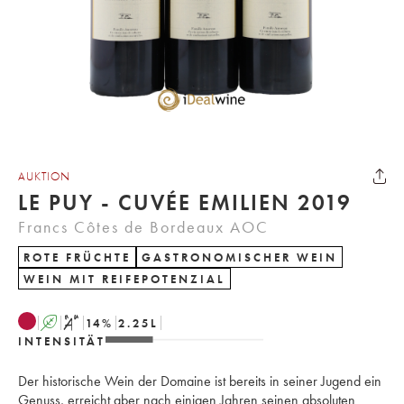
AUKTION
LE PUY - CUVÉE EMILIEN 2019
Francs Côtes de Bordeaux AOC
ROTE FRÜCHTE
GASTRONOMISCHER WEIN
WEIN MIT REIFEPOTENZIAL
A
S
14
%
2.25
L
INTENSITÄT
Der historische Wein der Domaine ist bereits in seiner Jugend ein
Genuss, erreicht aber nach einigen Jahren seinen absoluten