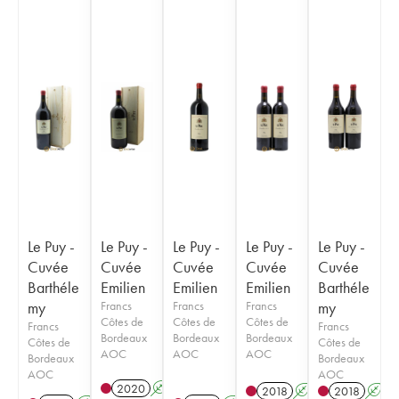
Le Puy -
Le Puy -
Le Puy -
Le Puy -
Le Puy -
Cuvée
Cuvée
Cuvée
Cuvée
Cuvée
Barthéle
Emilien
Emilien
Emilien
Barthéle
my
Francs
Francs
Francs
my
Côtes de
Côtes de
Côtes de
Francs
Francs
Bordeaux
Bordeaux
Bordeaux
Côtes de
Côtes de
AOC
AOC
AOC
Bordeaux
Bordeaux
AOC
AOC
2020
A
S
T
2018
A
S
2018
A