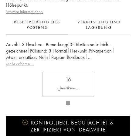
Höhepunkt.
Weitere Informationen
BESCHREIBUNG DES
VERKOSTUNG UND
POSTENS
LAGERUNG
Anzahl:
3 Flaschen
Bemerkung:
3 Etiketten sehr leicht
gezeichnet
Füllstand:
3
Normal
Herkunft:
privatperson
Mwst. erstattbar:
nein
Region:
Bordeaux
Appellation:
Francs Côtes de Bordeaux
Mehr erfahren …
Eigentümer:
Jean-Pierre et Pascal Amoreau
16
KONTROLLIERT, BEGUTACHTET &
ZERTIFIZIERT VON IDEALWINE