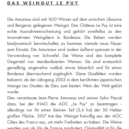
DAS WEINGUT LE PUY
Die Amoreau sind seit 1610 Winzer auf dem zwischen Libourne 
und Bergerac gelegenen Weingut. Das Château Le Puy ist eine 
echte Ausnahmeerscheinung und gehört zweifellos zu den 
innovativsten Weingütern in Bordeaux. Die Reben werden 
biodynamisch bewirtschaftet, es kommen niemals neue Fässer 
zum Einsatz. Die Amoreaus sind zudem äußerst sparsam in der 
Verwendung von Schwefel. Die Weine sind das komplette 
Gegenteil von standardisierten Weinen. Sie sind erstaunlich 
geradlinig, angenehm rustikal, etwas bäuerlich und für einen 
Bordeaux überraschend zugänglich. Diese Qualitäten wurden 
bekannt, als der Jahrgang 2003 in dem berühmten japanischen 
Manga Les Gouttes de Dieu zum besten Wein der Welt gekürt 
wurde. 
Dies veranlasste Jean-Pierre Amoreau und seinen Sohn Pascal 
dazu, bei der INAO die AOC „Le Puy“ zu beantragen - 
allerdings nur für einen kleinen Teil (5,6 ha) der 50 Hektar 
großen Fläche. 2017 trat das Weingut freiwillig aus der AOC 
Côtes des Francs aus, um mehr Freiheiten zu haben. Die Weine 
werden nun als Vin de France produziert. Originalität ist für die 