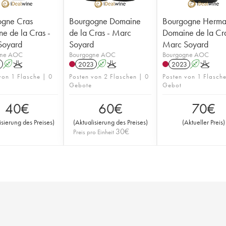
ogne Cras
Bourgogne Domaine
Bourgogne Herma
e de la Cras -
de la Cras - Marc
Domaine de la Cra
Soyard
Soyard
Marc Soyard
gne AOC
Bourgogne AOC
Bourgogne AOC
A
K
2023
A
K
2023
A
K
von 1 Flasche | 0
Posten von 2 Flaschen | 0
Posten von 1 Flasch
Gebote
Gebot
40
€
60
€
70
€
isierung des Preises
)
(
Aktualisierung des Preises
)
(
Aktueller Preis
)
30
€
Preis pro Einheit