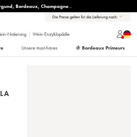
rgund
,
Bordeaux
,
Champagne
...
Die Preise gelten für die Lieferung nach:
ein-Notierung
Wein-Enzyklopädie
re
Unsere must-haves
🍇
Bordeaux Primeurs
LA