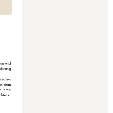
on und 
ierung 
ischen 
uf dem 
 ihren 
htet er 