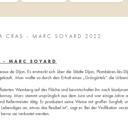
 CRAS - MARC SOYARD 2022
S - MARC SOYARD
ux de Dijon. Es erstreckt sich über die Städte Dijon, Plombières-lès-Dij
kauft.  Man wollte so durch den Erhalt eines „Grüngürtels“ die Urbanis
izierten Weinberg auf der Fläche und bewirtschaftet ihn nach biodynam
rdonnay. Marc stammt ursprünglich aus dem Jura und war einige Jahre a
Kellermeister tätig. Er produziert seine Weine mit großer Sorgfalt, um
endiges an, etwas das flexibel ist“, sagt er. Bei der Vinifikation verzic
 bevor sie verkostet werden.