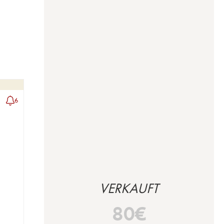
6
VERKAUFT
80
€