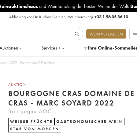
Weinauktionshaus
und
Weinhandlung der besten Weine der Welt:
Bu
Abholung vor Ort
Klicken Sie hier
|
Weinberatung?
+33 1 56 05 86 10
W
WEIN VERKAUFEN
Auktionen
Services +
✨
Ihre Online-Sommeliè
yard 2022 - Posten von 2 Flaschen
AUKTION
BOURGOGNE CRAS DOMAINE DE 
CRAS - MARC SOYARD 2022
Bourgogne AOC
WEISSE FRÜCHTE
GASTRONOMISCHER WEIN
STAR VON MORGEN