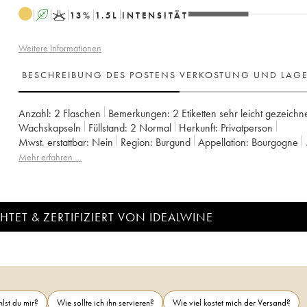
A
K
13
%
1.5
L
INTENSITÄT
Weitere Informationen
BESCHREIBUNG DES POSTENS
VERKOSTUNG UND LAG
Anzahl:
2 Flaschen
Bemerkungen:
2 Etiketten sehr leicht gezeichn
Wachskapseln
Füllstand:
2
Normal
Herkunft:
privatperson
Mwst. erstattbar:
nein
Region:
Burgund
Appellation:
Bourgogne
Eigentümer:
Domaine de la Cras - Marc Soyard
Mehr erfahren …
TET & ZERTIFIZIERT VON IDEALWINE
lst du mir?
Wie sollte ich ihn servieren?
Wie viel kostet mich der Versand?