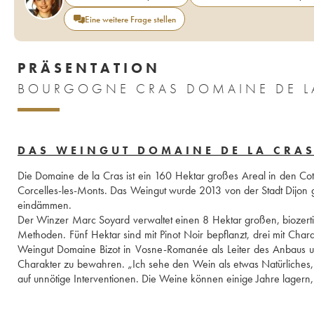
Eine weitere Frage stellen
PRÄSENTATION
BOURGOGNE CRAS DOMAINE DE LA
DAS WEINGUT DOMAINE DE LA CRA
Die Domaine de la Cras ist ein 160 Hektar großes Areal in den Cotea
Corcelles-les-Monts. Das Weingut wurde 2013 von der Stadt Dijon ge
eindämmen. 
Der Winzer Marc Soyard verwaltet einen 8 Hektar großen, biozertif
Methoden. Fünf Hektar sind mit Pinot Noir bepflanzt, drei mit Cha
Weingut Domaine Bizot in Vosne-Romanée als Leiter des Anbaus und 
Charakter zu bewahren. „Ich sehe den Wein als etwas Natürliches, Leb
auf unnötige Interventionen. Die Weine können einige Jahre lagern,