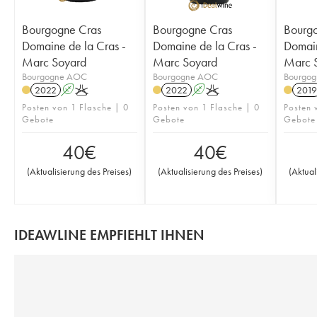
Bourgogne Cras
Bourgogne Cras
Bourg
Domaine de la Cras -
Domaine de la Cras -
Domain
Marc Soyard
Marc Soyard
Marc 
Bourgogne AOC
Bourgogne AOC
Bourgo
2022
A
K
2022
A
K
2019
Posten von 1 Flasche | 0
Posten von 1 Flasche | 0
Posten 
Gebote
Gebote
Gebote
40
€
40
€
(
Aktualisierung des Preises
)
(
Aktualisierung des Preises
)
(
Aktual
IDEAWLINE EMPFIEHLT IHNEN