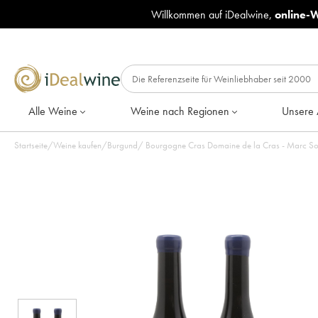
Willkommen auf iDealwine,
online-
Alle Weine
Weine nach Regionen
Unsere 
Startseite
/
Weine kaufen
/
Burgund
/
Bourgogne Cras Domaine de la Cras - Marc So