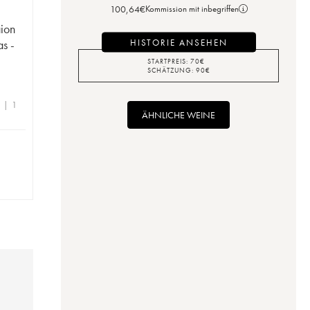
100,64
€
Kommission mit inbegriffen
ion
HISTORIE ANSEHEN
s -
STARTPREIS:
70
€
SCHÄTZUNG:
90
€
e | 1
ÄHNLICHE WEINE