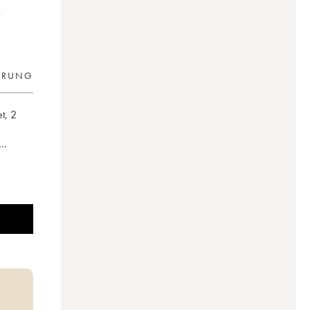
ERUNG
et
,
2