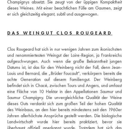
Champignys absetzt. Sie zeugt von der üppigen Kompaktheit 
dieses Weines. Mit einer beachtlichen Fülle am Gaumen, zeigt 
er sich gleichzeitig elegant, subtil und ausgewogen.
DAS WEINGUT CLOS ROUGEARD
Clos Rougeard hat sich in nur wenigen Jahren zum ikonischsten 
und renommiertesten Weingut der Loire-Region, ja Frankreichs 
aufgeschwungen. Auch wenn die große Bekanntheit jungen 
Datums ist, ist das für den Weinberg nicht der Fall, denn Jean-
Louis und Bernard, die „Brüder Foucault“, verkörpern bereits die 
achte Generation auf diesem Familiengut. Der Weinberg 
befindet sich in Chacé, zwischen Tours und Angers, und umfasst 
eine Fläche von 10 Hektar in den Appellationen Saumur und 
Saumur Champigny. Die unvergleichliche Qualität der Weine 
dieses Guts verdankt sich zum großen Teil der hohen Qualität 
des Weinbaus, an den hier bereits mindestens seit den 1960er 
Jahren allerhöchste Ansprüche gestellt werden. Die biologische 
Landwirtschaft wurde hier bereits praktiziert, bevor sie 
überhaupt offiziell anerkannt wurde. Trotzdem hat sich das 