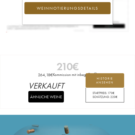
WEINNOTIERUNGSDETAILS
210
€
264,18
€
Kommission mit inbegriffen
HISTORIE
VERKAUFT
ANSEHEN
STARTPREIS:
170
€
ÄHNLICHE WEINE
SCHÄTZUNG:
220
€