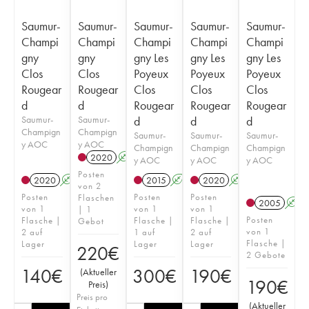
Saumur-
Saumur-
Saumur-
Saumur-
Saumur-
Champi
Champi
Champi
Champi
Champi
gny
gny
gny Les
gny Les
gny Les
Clos
Clos
Poyeux
Poyeux
Poyeux
Rougear
Rougear
Clos
Clos
Clos
d
d
Rougear
Rougear
Rougear
Saumur-
Saumur-
d
d
d
Champign
Champign
Saumur-
Saumur-
Saumur-
y AOC
y AOC
Champign
Champign
Champign
2020
A
y AOC
y AOC
y AOC
Posten
2020
A
2015
A
2020
A
von 2
Posten
Posten
Posten
Flaschen
2005
A
von 1
von 1
von 1
| 1
Posten
Flasche |
Flasche |
Flasche |
Gebot
von 1
2 auf
1 auf
2 auf
Flasche |
Lager
Lager
Lager
220
€
2 Gebote
140
€
300
€
190
€
(
Aktueller
190
€
Preis
)
Preis pro
(
Aktueller