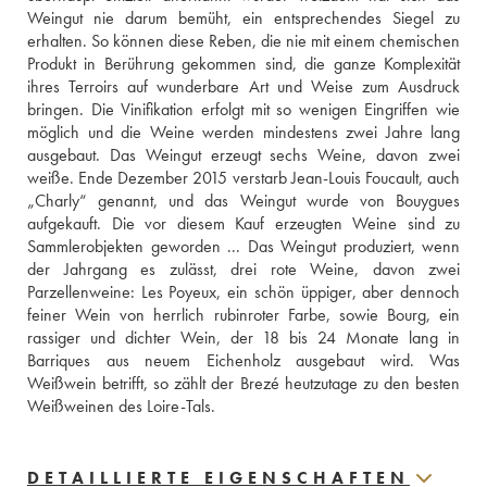
Weingut nie darum bemüht, ein entsprechendes Siegel zu 
erhalten. So können diese Reben, die nie mit einem chemischen 
Produkt in Berührung gekommen sind, die ganze Komplexität 
ihres Terroirs auf wunderbare Art und Weise zum Ausdruck 
bringen. Die Vinifikation erfolgt mit so wenigen Eingriffen wie 
möglich und die Weine werden mindestens zwei Jahre lang 
ausgebaut. Das Weingut erzeugt sechs Weine, davon zwei 
weiße. Ende Dezember 2015 verstarb Jean-Louis Foucault, auch 
„Charly“ genannt, und das Weingut wurde von Bouygues 
aufgekauft. Die vor diesem Kauf erzeugten Weine sind zu 
Sammlerobjekten geworden ... Das Weingut produziert, wenn 
der Jahrgang es zulässt, drei rote Weine, davon zwei 
Parzellenweine: Les Poyeux, ein schön üppiger, aber dennoch 
feiner Wein von herrlich rubinroter Farbe, sowie Bourg, ein 
rassiger und dichter Wein, der 18 bis 24 Monate lang in 
Barriques aus neuem Eichenholz ausgebaut wird. Was 
Weißwein betrifft, so zählt der Brezé heutzutage zu den besten 
Weißweinen des Loire-Tals.
DETAILLIERTE EIGENSCHAFTEN