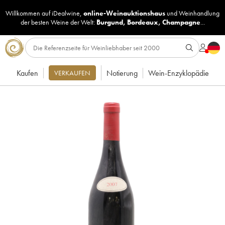
Willkommen auf iDealwine,
online-Weinauktionshaus
und
Weinhandlung
der besten Weine der Welt:
Burgund
,
Bordeaux
,
Champagne
...
Kaufen
Notierung
Wein-Enzyklopädie
VERKAUFEN