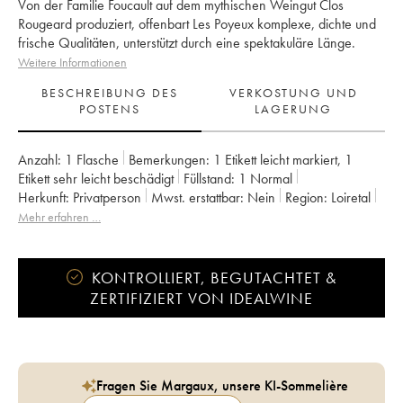
Von der Familie Foucault auf dem mythischen Weingut Clos
Rougeard produziert, offenbart Les Poyeux komplexe, dichte und
frische Qualitäten, unterstützt durch eine spektakuläre Länge.
Weitere Informationen
BESCHREIBUNG DES
VERKOSTUNG UND
POSTENS
LAGERUNG
Anzahl:
1 Flasche
Bemerkungen:
1 Etikett leicht markiert
,
1
Etikett sehr leicht beschädigt
Füllstand:
1
Normal
Herkunft:
privatperson
Mwst. erstattbar:
nein
Region:
Loiretal
Appellation:
Saumur-Champigny
Eigentümer:
Clos Rougeard
Mehr erfahren …
KONTROLLIERT, BEGUTACHTET &
ZERTIFIZIERT VON IDEALWINE
Fragen Sie Margaux, unsere KI-Sommelière