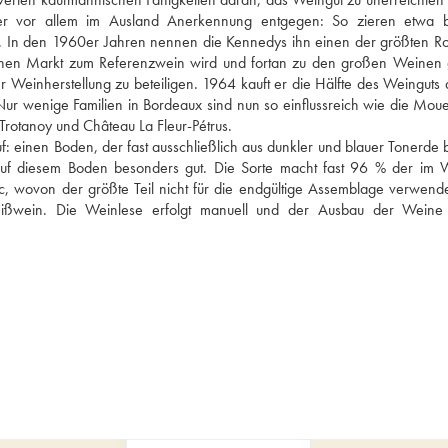
er vor allem im Ausland Anerkennung entgegen: So zieren etwa be
afel. In den 1960er Jahren nennen die Kennedys ihn einen der größten Ro
chen Markt zum Referenzwein wird und fortan zu den großen Weinen g
er Weinherstellung zu beteiligen. 1964 kauft er die Hälfte des Weinguts a
r wenige Familien in Bordeaux sind nun so einflussreich wie die Moueix
rotanoy und Château La Fleur-Pétrus. 
uf: einen Boden, der fast ausschließlich aus dunkler und blauer Tonerde b
f diesem Boden besonders gut. Die Sorte macht fast 96 % der im W
, wovon der größte Teil nicht für die endgültige Assemblage verwendet
ißwein. Die Weinlese erfolgt manuell und der Ausbau der Weine 