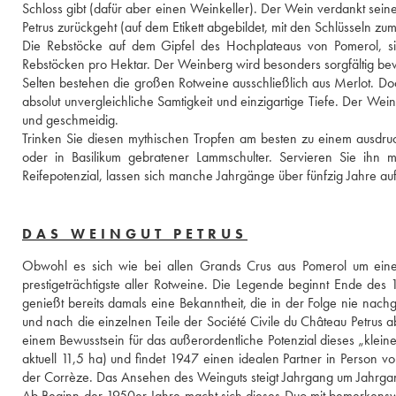
Schloss gibt (dafür aber einen Weinkeller). Der Wein verdankt sei
Petrus zurückgeht (auf dem Etikett abgebildet, mit den Schlüsseln zum
Die Rebstöcke auf dem Gipfel des Hochplateaus von Pomerol, sin
Rebstöcken pro Hektar. Der Weinberg wird besonders sorgfältig bewi
Selten bestehen die großen Rotweine ausschließlich aus Merlot. Doch 
absolut unvergleichliche Samtigkeit und einzigartige Tiefe. Der Wein i
und geschmeidig. 
Trinken Sie diesen mythischen Tropfen am besten zu einem ausdruck
oder in Basilikum gebratener Lammschulter. Servieren Sie ihn m
Reifepotenzial, lassen sich manche Jahrgänge über fünfzig Jahre a
DAS WEINGUT PETRUS
Obwohl es sich wie bei allen Grands Crus aus Pomerol um ein
prestigeträchtigste aller Rotweine. Die Legende beginnt Ende des 1
genießt bereits damals eine Bekanntheit, die in der Folge nie nac
und nach die einzelnen Teile der Société Civile du Château Petrus ab
einem Bewusstsein für das außerordentliche Potenzial dieses „klei
aktuell 11,5 ha) und findet 1947 einen idealen Partner in Person v
der Corrèze. Das Ansehen des Weinguts steigt Jahrgang um Jahrgan
Ab Beginn der 1950er Jahre macht sich dieses Duo mit bemerkensw