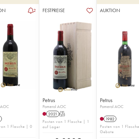
ON
FESTPREISE
AUKTION
2
Petrus
Petrus
l AOC
Pomerol AOC
Pomerol AOC
2021
T
1982
Posten von 1 Flasche | 1
von 1 Flasche | 0
Posten von 1 Flasch
auf Lager
Gebote