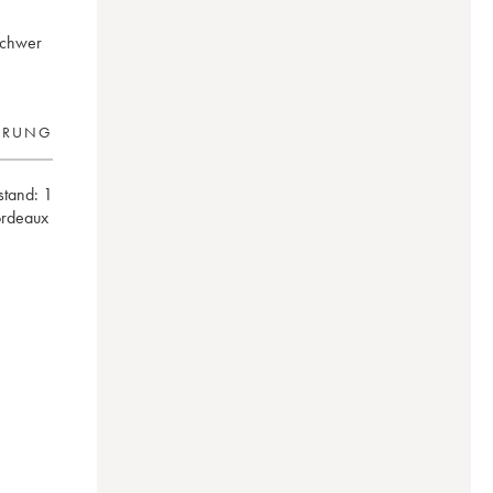
schwer
ERUNG
lstand:
1
ordeaux