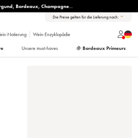
rgund
,
Bordeaux
,
Champagne
...
Die Preise gelten für die Lieferung nach:
ein-Notierung
Wein-Enzyklopädie
re
Unsere must-haves
🍇
Bordeaux Primeurs