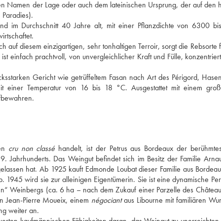
nen Namen der Lage oder auch dem lateinischen Ursprung, der auf den he
 Paradies). 
d im Durchschnitt 40 Jahre alt, mit einer Pflanzdichte von 6300 bi
rtschaftet. 
auf diesem einzigartigen, sehr tonhaltigen Terroir, sorgt die Rebsorte fü
st einfach prachtvoll, von unvergleichlicher Kraft und Fülle, konzentriert
sstarken Gericht wie getrüffeltem Fasan nach Art des Périgord, Hasenp
it einer Temperatur von 16 bis 18 °C. Ausgestattet mit einem großa
ufbewahren.
en 
cru non classé
 handelt, ist der Petrus aus Bordeaux der berühmtes
9. Jahrhunderts. Das Weingut befindet sich im Besitz der Familie Arnau
hgelassen hat. Ab 1925 kauft Edmonde Loubat dieser Familie aus Bordeau
. 1945 wird sie zur alleinigen Eigentümerin. Sie ist eine dynamische Pers
nen“ Weinbergs (ca. 6 ha – nach dem Zukauf einer Parzelle des Château
on Jean-Pierre Moueix, einem 
négociant
 aus Libourne mit familiären Wur
g weiter an. 
erten kaufmännischen Fähigkeiten daran, das Weingut zu unerreichten