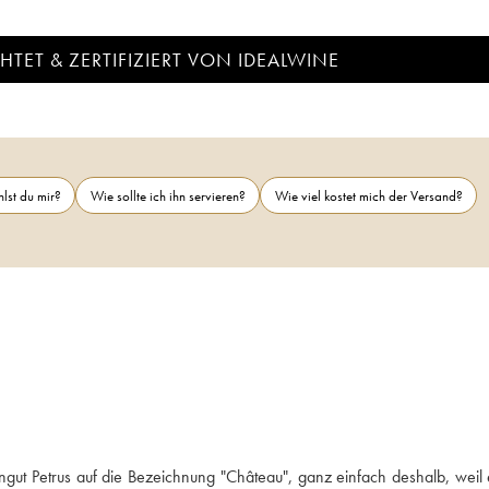
TET & ZERTIFIZIERT VON IDEALWINE
lst du mir?
Wie sollte ich ihn servieren?
Wie viel kostet mich der Versand?
ut Petrus auf die Bezeichnung "Château", ganz einfach deshalb, weil e