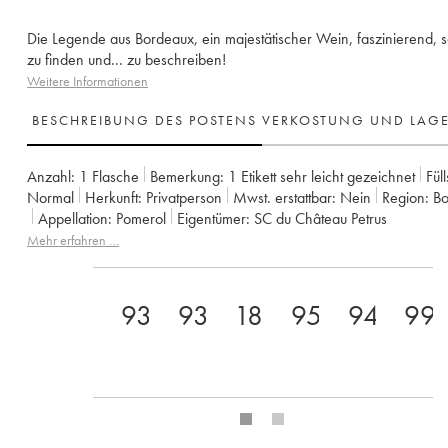
Die Legende aus Bordeaux, ein majestätischer Wein, faszinierend, 
zu finden und... zu beschreiben!
Weitere Informationen
BESCHREIBUNG DES POSTENS
VERKOSTUNG UND LAG
Anzahl:
1 Flasche
Bemerkung:
1 Etikett sehr leicht gezeichnet
Fül
Normal
Herkunft:
privatperson
Mwst. erstattbar:
nein
Region:
B
Appellation:
Pomerol
Eigentümer:
SC du Château Petrus
Mehr erfahren …
93
93
18
95
94
99