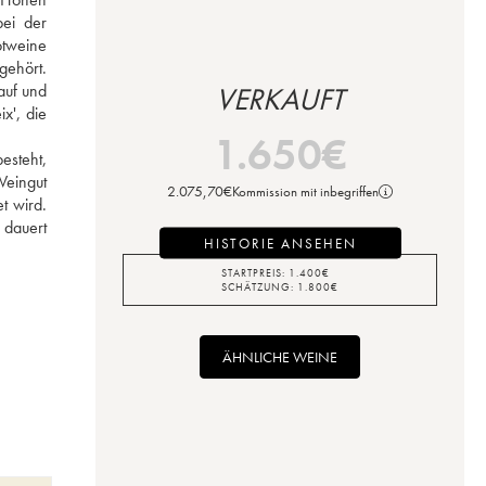
i der 
tweine 
ehört. 
uf und 
VERKAUFT
', die 
1.650
€
esteht, 
eingut 
2.075,70
€
Kommission mit inbegriffen
 wird. 
dauert 
HISTORIE ANSEHEN
STARTPREIS:
1.400
€
SCHÄTZUNG:
1.800
€
ÄHNLICHE WEINE