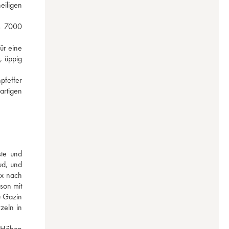
iligen 
s 7000 
r eine 
, üppig 
feffer 
rtigen 
te und 
d, und 
x nach 
on mit 
 Gazin 
zeln in 
 Höhen 