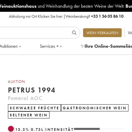
Weinauktionshaus
und
Weinhandlung der besten Weine der Welt:
Bu
Abholung vor Ort
Klicken Sie hier
|
Weinberatung?
+33 1 56 05 86 10
W
WEIN VERKAUFEN
Auktionen
Services +
✨
Ihre Online-Sommeliè
AUKTION
PETRUS 1994
Pomerol AOC
SCHWARZE FRÜCHTE
GASTRONOMISCHER WEIN
SELTENER WEIN
13.5
%
0.75
L
INTENSITÄT