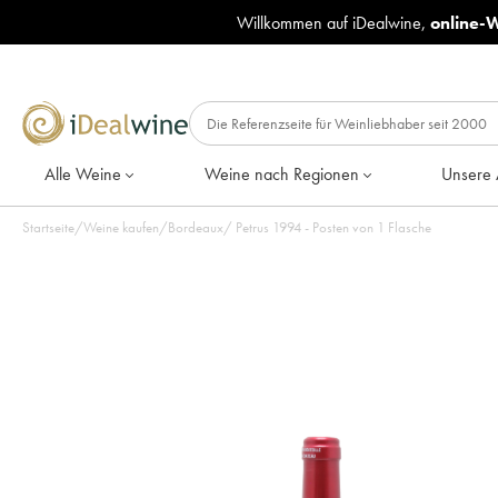
Willkommen auf iDealwine,
online-
Alle Weine
Weine nach Regionen
Unsere 
Startseite
/
Weine kaufen
/
Bordeaux
/
Petrus 1994 - Posten von 1 Flasche