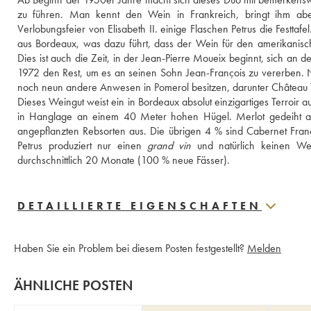
zu führen. Man kennt den Wein in Frankreich, bringt ihm ab
Verlobungsfeier von Elisabeth II. einige Flaschen Petrus die Festt
aus Bordeaux, was dazu führt, dass der Wein für den amerikanis
Dies ist auch die Zeit, in der Jean-Pierre Moueix beginnt, sich an d
1972 den Rest, um es an seinen Sohn Jean-François zu vererben. Nu
noch neun andere Anwesen in Pomerol besitzen, darunter Château T
Dieses Weingut weist ein in Bordeaux absolut einzigartiges Terroir a
in Hanglage an einem 40 Meter hohen Hügel. Merlot gedeiht au
angepflanzten Rebsorten aus. Die übrigen 4 % sind Cabernet Franc
Petrus produziert nur einen 
grand vin
 und natürlich keinen We
durchschnittlich 20 Monate (100 % neue Fässer).
DETAILLIERTE EIGENSCHAFTEN
Haben Sie ein Problem bei diesem Posten festgestellt?
Melden
ÄHNLICHE POSTEN