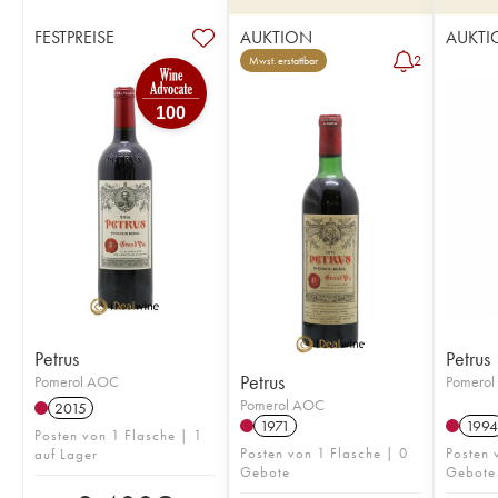
FESTPREISE
AUKTION
AUKTI
2
Mwst. erstattbar
100
Petrus
Petrus
Petrus
Pomerol AOC
Pomero
Pomerol AOC
2015
1971
1994
Posten von 1 Flasche | 1
Posten von 1 Flasche | 0
Posten 
auf Lager
Gebote
Gebote