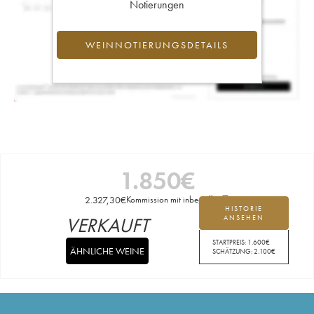
Notierungen
WEINNOTIERUNGSDETAILS
1.850
€
2.327,30
€
Kommission mit inbegriffen
HISTORIE
VERKAUFT
ANSEHEN
STARTPREIS:
1.600
€
ÄHNLICHE WEINE
SCHÄTZUNG:
2.100
€