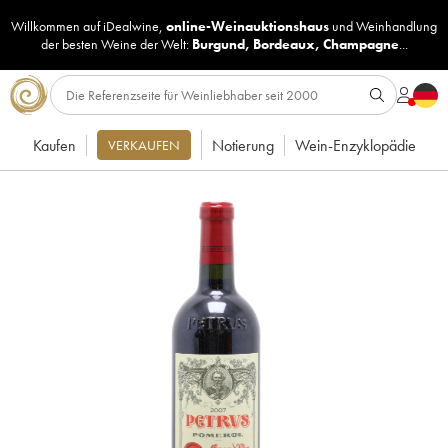
Willkommen auf iDealwine,
online-Weinauktionshaus
und
Weinhandlung
der besten Weine der Welt:
Burgund
,
Bordeaux
,
Champagne
...
Kaufen
Notierung
Wein-Enzyklopädie
VERKAUFEN