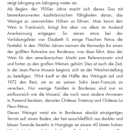
steigt Jahrgang um Jahrgang weiter an. 
Ab Beginn der 1950er Jahre macht sich dieses Duo mit 
bemerkenswerten kaufmännischen Fähigkeiten daran, das 
Weingut zu unerreichten Höhen zu führen. Man kennt den 
Wein in Frankreich, bringt ihm aber vor allem im Ausland 
Anerkennung entgegen: So zieren etwa bei der 
Verlobungsfeier von Elisabeth II. einige Flaschen Petrus die 
Festtafel. In den 1960er Jahren nennen die Kennedys ihn einen 
der größten Rotweine aus Bordeaux, was dazu führt, dass der 
Wein für den amerikanischen Markt zum Referenzwein wird 
und fortan zu den großen Weinen gehört. Dies ist auch die Zeit, 
in der Jean-Pierre Moueix beginnt, sich an der Weinherstellung 
zu beteiligen. 1964 kauft er die Hälfte des Weinguts auf und 
1972 den Rest, um es an seinen Sohn Jean-François zu 
vererben. Nur wenige Familien in Bordeaux sind nun so 
einflussreich wie die Moueix', die noch neun andere Anwesen 
in Pomerol besitzen, darunter Château Trotanoy und Château La 
Fleur-Pétrus. 
Dieses Weingut weist ein in Bordeaux absolut einzigartiges 
Terroir auf: einen Boden, der fast ausschließlich aus dunkler und 
blauer Tonerde besteht, in Hanglage an einem 40 Meter hohen 