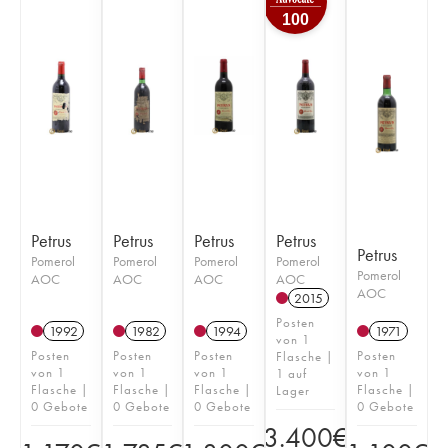
100
Petrus
Petrus
Petrus
Petrus
Petrus
Pomerol
Pomerol
Pomerol
Pomerol
Pomerol
AOC
AOC
AOC
AOC
AOC
2015
Posten
1992
1982
1994
1971
von 1
Posten
Posten
Posten
Posten
Flasche |
von 1
von 1
von 1
von 1
1 auf
Flasche |
Flasche |
Flasche |
Flasche |
Lager
0 Gebote
0 Gebote
0 Gebote
0 Gebote
3.400
€