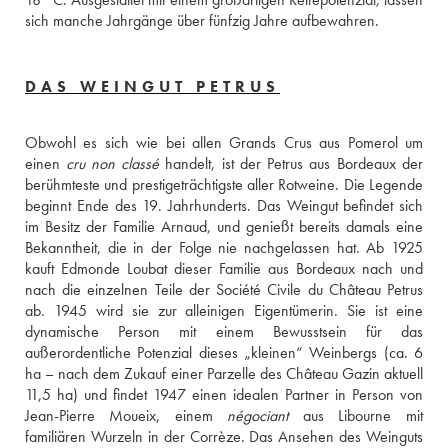
sich manche Jahrgänge über fünfzig Jahre aufbewahren.
DAS WEINGUT PETRUS
Obwohl es sich wie bei allen Grands Crus aus Pomerol um 
einen 
cru non classé
 handelt, ist der Petrus aus Bordeaux der 
berühmteste und prestigeträchtigste aller Rotweine. Die Legende 
beginnt Ende des 19. Jahrhunderts. Das Weingut befindet sich 
im Besitz der Familie Arnaud, und genießt bereits damals eine 
Bekanntheit, die in der Folge nie nachgelassen hat. Ab 1925 
kauft Edmonde Loubat dieser Familie aus Bordeaux nach und 
nach die einzelnen Teile der Société Civile du Château Petrus 
ab. 1945 wird sie zur alleinigen Eigentümerin. Sie ist eine 
dynamische Person mit einem Bewusstsein für das 
außerordentliche Potenzial dieses „kleinen“ Weinbergs (ca. 6 
ha – nach dem Zukauf einer Parzelle des Château Gazin aktuell 
11,5 ha) und findet 1947 einen idealen Partner in Person von 
Jean-Pierre Moueix, einem 
négociant
 aus Libourne mit 
familiären Wurzeln in der Corrèze. Das Ansehen des Weinguts 