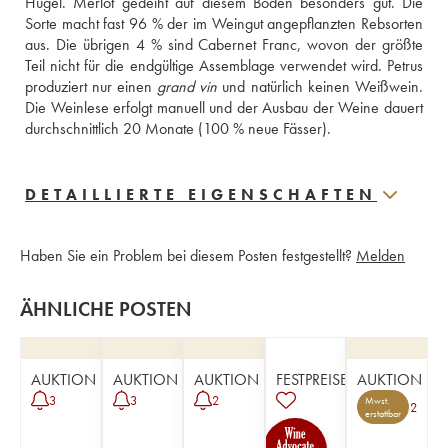
Hügel. Merlot gedeiht auf diesem Boden besonders gut. Die 
Sorte macht fast 96 % der im Weingut angepflanzten Rebsorten 
aus. Die übrigen 4 % sind Cabernet Franc, wovon der größte 
Teil nicht für die endgültige Assemblage verwendet wird. Petrus 
produziert nur einen 
grand vin
 und natürlich keinen Weißwein. 
Die Weinlese erfolgt manuell und der Ausbau der Weine dauert 
durchschnittlich 20 Monate (100 % neue Fässer).
DETAILLIERTE EIGENSCHAFTEN
Haben Sie ein Problem bei diesem Posten festgestellt?
Melden
ÄHNLICHE POSTEN
AUKTION
AUKTION
AUKTION
FESTPREISE
AUKTION
3
3
2
Mwst.
2
erstattbar