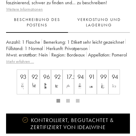
faszinierend, schwer zu finden und... zu beschreiben!
Weitere Informationen
BESCHREIBUNG DES
VERKOSTUNG UND
POSTENS
LAGERUNG
Anzahl:
1 Flasche
Bemerkung:
1 Etikett sehr leicht gezeichnet
Füllstand:
1
Normal
Herkunft:
privatperson
Mwst. erstattbar:
nein
Region:
Bordeaux
Appellation:
Pomerol
Eigentümer:
SC du Château Petrus
Mehr erfahren …
93
92
96
92
17.5
94
91
99
94
KONTROLLIERT, BEGUTACHTET &
ZERTIFIZIERT VON IDEALWINE