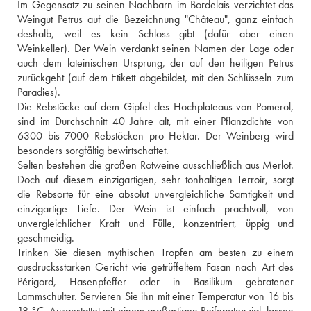
Im Gegensatz zu seinen Nachbarn im Bordelais verzichtet das 
Weingut Petrus auf die Bezeichnung "Château", ganz einfach 
deshalb, weil es kein Schloss gibt (dafür aber einen 
Weinkeller). Der Wein verdankt seinen Namen der Lage oder 
auch dem lateinischen Ursprung, der auf den heiligen Petrus 
zurückgeht (auf dem Etikett abgebildet, mit den Schlüsseln zum 
Paradies). 
Die Rebstöcke auf dem Gipfel des Hochplateaus von Pomerol, 
sind im Durchschnitt 40 Jahre alt, mit einer Pflanzdichte von 
6300 bis 7000 Rebstöcken pro Hektar. Der Weinberg wird 
besonders sorgfältig bewirtschaftet. 
Selten bestehen die großen Rotweine ausschließlich aus Merlot. 
Doch auf diesem einzigartigen, sehr tonhaltigen Terroir, sorgt 
die Rebsorte für eine absolut unvergleichliche Samtigkeit und 
einzigartige Tiefe. Der Wein ist einfach prachtvoll, von 
unvergleichlicher Kraft und Fülle, konzentriert, üppig und 
geschmeidig. 
Trinken Sie diesen mythischen Tropfen am besten zu einem 
ausdrucksstarken Gericht wie getrüffeltem Fasan nach Art des 
Périgord, Hasenpfeffer oder in Basilikum gebratener 
Lammschulter. Servieren Sie ihn mit einer Temperatur von 16 bis 
18 °C. Ausgestattet mit einem großartigen Reifepotenzial, lassen 