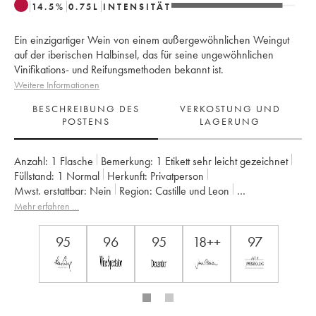
14.5
%
0.75
L
INTENSITÄT
Ein einzigartiger Wein von einem außergewöhnlichen Weingut
auf der iberischen Halbinsel, das für seine ungewöhnlichen
Vinifikations- und Reifungsmethoden bekannt ist.
Weitere Informationen
BESCHREIBUNG DES
VERKOSTUNG UND
POSTENS
LAGERUNG
Anzahl:
1 Flasche
Bemerkung:
1 Etikett sehr leicht gezeichnet
Füllstand:
1
Normal
Herkunft:
privatperson
Mwst. erstattbar:
nein
Region:
Castille und Leon
Appellation:
Ribera Del Duero DO
Eigentümer:
Famille Alvarez
Mehr erfahren …
95
96
95
18++
97