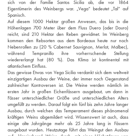
sich von der Familie Santos Sicilia ab, die vor 1864 
Eigentümerin des Weinbergs war. „Vega“ bedeutet „Tal“ auf 
Spanisch. 
Auf diesem 1000 Hektar großen Anwesen, das bis in die 
Höhenlagen 700 Meter über dem Fluss Duero (oder Douro) 
reicht, sind 210 Hektar den Reben gewidmet. Im Weinberg 
kommen den Rebsorten aus dem Bordeaux heute nur noch 
Nebenrollen zu (20 % Cabernet Sauvignon, Merlot, Malbec), 
während Tempranillo ihre vorherrschende Stellung 
wiedererlangt hat (80 %). Das Klima ist kontinental mit 
atlantischem Einfluss. 
Das gewisse Etwas von Vega Sicilia verdankt sich dem weltweit 
einzigartigen Ausbau der Weine, der immer noch Gegenstand 
zahlreicher Kontroversen ist. Die Weine werden nämlich im 
ersten Jahr in großen Eichenfässern ausgebaut, um dann in 
Fässer unterschiedlicher Größe und unterschiedlichen Alters 
umgefüllt zu werden. Darauf folgt ein fünf bis zehn Jahre langer 
Ausbau, durch welchen das Temperament dieses phänomenal 
kräftigen Weins abgemildert wird. Wissenswert ist auch, dass 
einige alte Jahrgänge mehr als 25 Jahre lang in Fässern 
ausgebaut wurden. Heutzutage führt das Weingut den Ausbau 