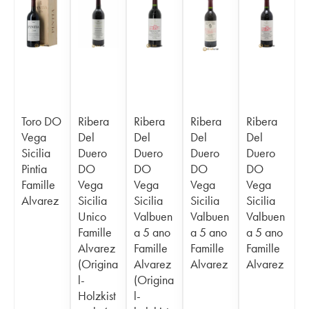
Toro DO
Ribera
Ribera
Ribera
Ribera
Vega
Del
Del
Del
Del
Sicilia
Duero
Duero
Duero
Duero
Pintia
DO
DO
DO
DO
Famille
Vega
Vega
Vega
Vega
Alvarez
Sicilia
Sicilia
Sicilia
Sicilia
Unico
Valbuen
Valbuen
Valbuen
Famille
a 5 ano
a 5 ano
a 5 ano
Alvarez
Famille
Famille
Famille
(Origina
Alvarez
Alvarez
Alvarez
l-
(Origina
Holzkist
l-