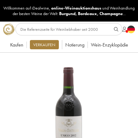
Willkommen auf iDealwine,
online-Weinauktionshaus
und
Weinhandlung
der besten Weine der Welt:
Burgund
,
Bordeaux
,
Champagne
...
Kaufen
Notierung
Wein-Enzyklopädie
VERKAUFEN