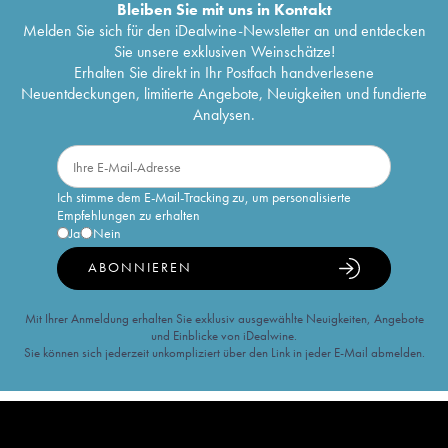
Bleiben Sie mit uns in Kontakt
Melden Sie sich für den iDealwine-Newsletter an und entdecken
Sie unsere exklusiven Weinschätze!
Erhalten Sie direkt in Ihr Postfach handverlesene
Neuentdeckungen, limitierte Angebote, Neuigkeiten und fundierte
Analysen.
Ich stimme dem E-Mail-Tracking zu, um personalisierte
Empfehlungen zu erhalten
Ja
Nein
ABONNIEREN
Mit Ihrer Anmeldung erhalten Sie exklusiv ausgewählte Neuigkeiten, Angebote
und Einblicke von iDealwine.
Sie können sich jederzeit unkompliziert über den Link in jeder E-Mail abmelden.