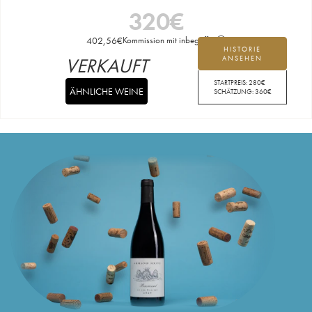
320
€
402,56
€
Kommission mit inbegriffen
HISTORIE
VERKAUFT
ANSEHEN
STARTPREIS:
280
€
ÄHNLICHE WEINE
SCHÄTZUNG:
360
€