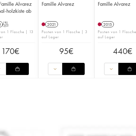
Famille Alvarez
Famille Alvarez
Famille Alvarez
nal-holzkiste ab
0
T
2021
2015
von 1 Flasche | 13
Posten von 1 Flasche | 3
Posten von 1 Flasch
er
auf Lager
auf Lager
170
€
95
€
440
€