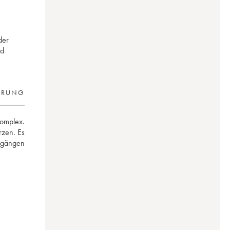
der
nd
ERUNG
omplex. 
zen. Es 
rgängen 
.