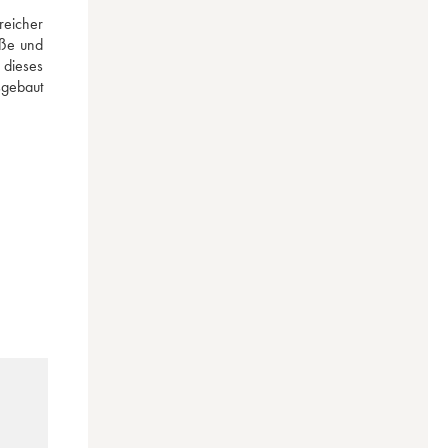
eicher 
ße und 
dieses 
gebaut 