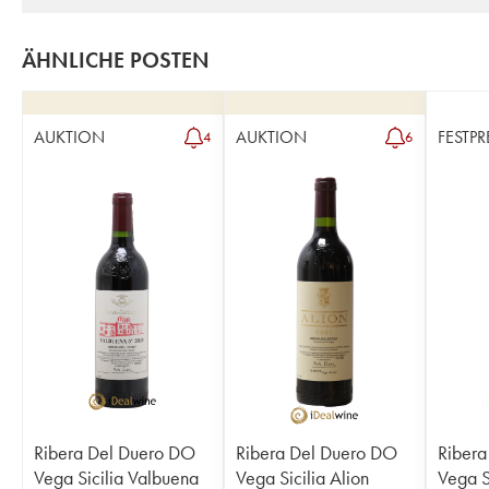
ÄHNLICHE POSTEN
AUKTION
AUKTION
FESTPR
4
6
Ribera Del Duero DO
Ribera Del Duero DO
Ribera
Vega Sicilia Valbuena
Vega Sicilia Alion
Vega S