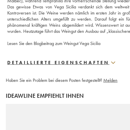
Malbec), während Tempranillo ihre vorherrschende Stellung wiedererla
Das gewisse Etwas von Vega Sicilia verdankt sich dem weltweit
Kontroversen ist. Die Weine werden nämlich im ersten Jahr in gro
unterschiedlichen Alters umgefüllt zu werden. Darauf folgt ein
phänomenal kräftigen Weins abgemildert wird. Wissenswert ist au
wurden. Heutzutage führt das Weingut den Ausbau auf „klassischer
Lesen Sie den Blogbeitrag zum Weingut Vega Sicilia 
DETAILLIERTE EIGENSCHAFTEN
Haben Sie ein Problem bei diesem Posten festgestellt?
Melden
IDEAWLINE EMPFIEHLT IHNEN