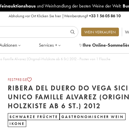
Weinauktionshaus
und
Weinhandlung der besten Weine der Welt:
Bu
Abholung vor Ort
Klicken Sie hier
|
Weinberatung?
+33 1 56 05 86 10
W
WEIN VERKAUFEN
Auktionen
Services +
✨
Ihre Online-Sommeliè
 Famille Alvarez (Original-Holzkiste ab 6 St.) 2012 - Posten von 1 Flasche
FESTPREISE
RIBERA DEL DUERO DO VEGA SICI
UNICO FAMILLE ALVAREZ (ORIGI
HOLZKISTE AB 6 ST.) 2012
SCHWARZE FRÜCHTE
GASTRONOMISCHER WEIN
IKONE