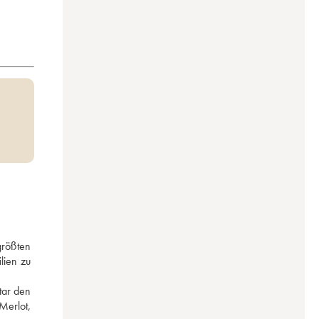
rößten 
ien zu 
 
ar den 
erlot, 