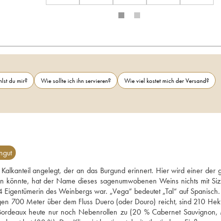
lst du mir?
Wie sollte ich ihn servieren?
Wie viel kostet mich der Versand?
ngut
lkanteil angelegt, der an das Burgund erinnert. Hier wird einer der g
 könnte, hat der Name dieses sagenumwobenen Weins nichts mit Sizil
1864 Eigentümerin des Weinbergs war. „Vega“ bedeutet „Tal“ auf Spanisch.
n 700 Meter über dem Fluss Duero (oder Douro) reicht, sind 210 Hekt
deaux heute nur noch Nebenrollen zu (20 % Cabernet Sauvignon, M