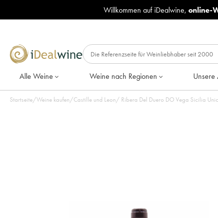
Willkommen auf iDealwine,
online-
Alle Weine
Weine nach Regionen
Unsere 
Startseite
/
Weine kaufen
/
Castille und Leon
/
Ribera Del Duero DO Vega Sicilia Unico