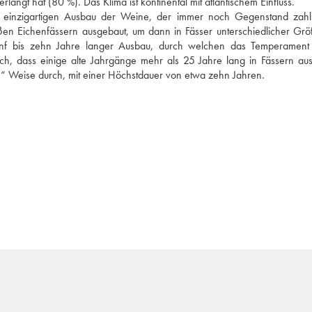
ngt hat (80 %). Das Klima ist kontinental mit atlantischem Einfluss. 
 einzigartigen Ausbau der Weine, der immer noch Gegenstand zahlr
ßen Eichenfässern ausgebaut, um dann in Fässer unterschiedlicher Grö
 fünf bis zehn Jahre langer Ausbau, durch welchen das Temperament 
ch, dass einige alte Jahrgänge mehr als 25 Jahre lang in Fässern aus
e“ Weise durch, mit einer Höchstdauer von etwa zehn Jahren. 