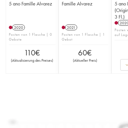
5 ano Famille Alvarez
Famille Alvarez
5 ano 
(Origi
3 Fl.)
202
2020
2021
Posten 
Posten von 1 Flasche | 0
Posten von 1 Flasche | 1
auf Lag
Gebote
Gebot
110
€
60
€
(
Aktualisierung des Preises
)
(
Aktueller Preis
)