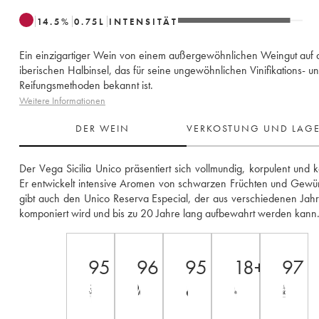
14.5
%
0.75
L
INTENSITÄT
Ein einzigartiger Wein von einem außergewöhnlichen Weingut auf 
iberischen Halbinsel, das für seine ungewöhnlichen Vinifikations- u
Reifungsmethoden bekannt ist.
Weitere Informationen
DER WEIN
VERKOSTUNG UND LAG
Der Vega Sicilia Unico präsentiert sich vollmundig, korpulent und k
Er entwickelt intensive Aromen von schwarzen Früchten und Gewür
gibt auch den Unico Reserva Especial, der aus verschiedenen Jah
komponiert wird und bis zu 20 Jahre lang aufbewahrt werden kann
95
96
95
18++
97