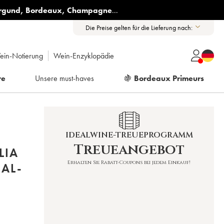
rgund
,
Bordeaux
,
Champagne
...
Die Preise gelten für die Lieferung nach:
ein-Notierung
Wein-Enzyklopädie
re
Unsere must-haves
🍇
Bordeaux Primeurs
IDEALWINE-TREUEPROGRAMM
Treueangebot
LIA
Erhalten Sie Rabatt-Coupons bei jedem Einkauf!
NAL-