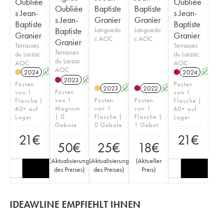
Oubliée
Oubliée
Oubliée
Baptiste
Baptiste
s Jean-
s Jean-
s Jean-
Granier
Granier
Baptiste
Baptiste
Baptiste
Languedo
Languedo
Granier
Granier
c AOC
c AOC
Granier
Terrasses
Terrasses
Terrasses
du Larzac
du Larzac
du Larzac
AOC
AOC
AOC
2024
A
2024
A
2023
A
Posten
Posten
2023
A
2022
A
Posten
von 1
von 1
von 1
Posten
Posten
Flasche |
Flasche |
Magnum
von 1
von 1
60+ auf
60+ auf
| 0
Flasche |
Flasche |
Lager
Lager
Gebote
0 Gebote
1 Gebot
21
€
21
€
50
€
25
€
18
€
(
Aktualisierung
(
Aktualisierung
(
Aktueller
des Preises
)
des Preises
)
Preis
)
IDEAWLINE EMPFIEHLT IHNEN