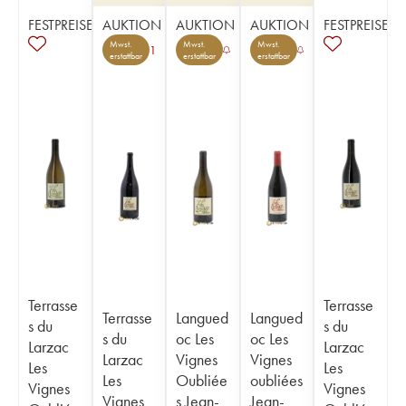
FESTPREISE
AUKTION
AUKTION
AUKTION
FESTPREISE
Mwst.
Mwst.
Mwst.
1
erstattbar
erstattbar
erstattbar
Terrasse
Terrasse
Terrasse
Langued
Langued
s du
s du
s du
oc Les
oc Les
Larzac
Larzac
Larzac
Vignes
Vignes
Les
Les
Les
Oubliée
oubliées
Vignes
Vignes
Vignes
s Jean-
Jean-