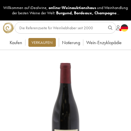
Willkommen auf iDealwine,
online-Weinauktionshaus
und
Weinhandlung
der besten Weine der Welt:
Burgund
,
Bordeaux
,
Champagne
...
Kaufen
Notierung
Wein-Enzyklopädie
VERKAUFEN