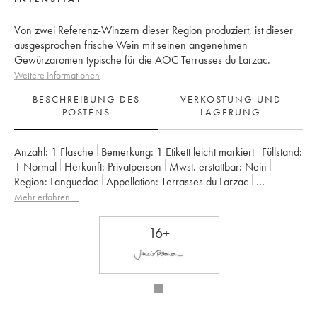
Von zwei Referenz-Winzern dieser Region produziert, ist dieser
ausgesprochen frische Wein mit seinen angenehmen
Gewürzaromen typische für die AOC Terrasses du Larzac.
Weitere Informationen
BESCHREIBUNG DES
VERKOSTUNG UND
POSTENS
LAGERUNG
Anzahl:
1 Flasche
Bemerkung:
1 Etikett leicht markiert
Füllstand:
1
Normal
Herkunft:
privatperson
Mwst. erstattbar:
nein
Region:
Languedoc
Appellation:
Terrasses du Larzac
Eigentümer:
Jean-Baptiste Granier
Mehr erfahren …
16+