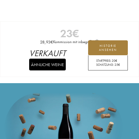
23
€
28,93
€
Kommission mit inbegriffen
HISTORIE
VERKAUFT
ANSEHEN
STARTPREIS:
20
€
ÄHNLICHE WEINE
SCHÄTZUNG:
25
€