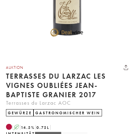
AUKTION
TERRASSES DU LARZAC LES
VIGNES OUBLIÉES JEAN-
BAPTISTE GRANIER 2017
Terrasses du Larzac AOC
GEWÜRZE
GASTRONOMISCHER WEIN
A
14.5
%
0.75
L
INTENSITÄT