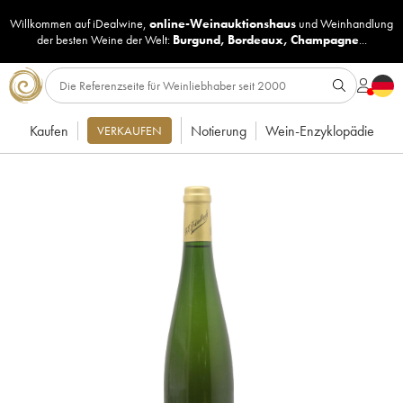
Willkommen auf iDealwine,
online-Weinauktionshaus
und
Weinhandlung
der besten Weine der Welt:
Burgund
,
Bordeaux
,
Champagne
...
Kaufen
Notierung
Wein-Enzyklopädie
VERKAUFEN