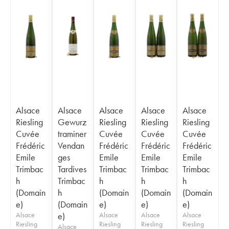
Alsace
Alsace
Alsace
Alsace
Alsace
Riesling
Gewurz
Riesling
Riesling
Riesling
Cuvée
traminer
Cuvée
Cuvée
Cuvée
Frédéric
Vendan
Frédéric
Frédéric
Frédéric
Emile
ges
Emile
Emile
Emile
Trimbac
Tardives
Trimbac
Trimbac
Trimbac
h
Trimbac
h
h
h
(Domain
h
(Domain
(Domain
(Domain
e)
(Domain
e)
e)
e)
Alsace
e)
Alsace
Alsace
Alsace
Riesling
Riesling
Riesling
Riesling
Alsace