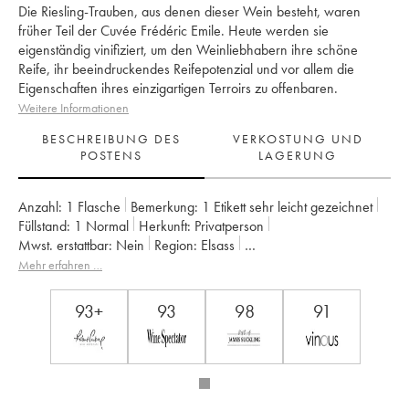
Die Riesling-Trauben, aus denen dieser Wein besteht, waren
früher Teil der Cuvée Frédéric Emile. Heute werden sie
eigenständig vinifiziert, um den Weinliebhabern ihre schöne
Reife, ihr beeindruckendes Reifepotenzial und vor allem die
Eigenschaften ihres einzigartigen Terroirs zu offenbaren.
Weitere Informationen
BESCHREIBUNG DES
VERKOSTUNG UND
POSTENS
LAGERUNG
Anzahl:
1 Flasche
Bemerkung:
1 Etikett sehr leicht gezeichnet
Füllstand:
1
Normal
Herkunft:
privatperson
Mwst. erstattbar:
nein
Region:
Elsass
Appellation:
Alsace Riesling
Klassifizierung:
Grand Cru
Mehr erfahren …
Eigentümer:
Trimbach (Domaine)
93+
93
98
91