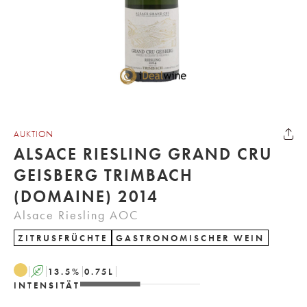
AUKTION
ALSACE RIESLING GRAND CRU
GEISBERG TRIMBACH
(DOMAINE) 2014
Alsace Riesling AOC
ZITRUSFRÜCHTE
GASTRONOMISCHER WEIN
A
13.5
%
0.75
L
INTENSITÄT