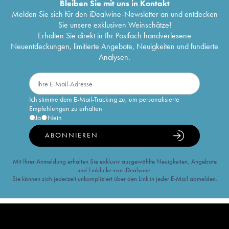
Bleiben Sie mit uns in Kontakt
Melden Sie sich für den iDealwine-Newsletter an und entdecken
Sie unsere exklusiven Weinschätze!
Erhalten Sie direkt in Ihr Postfach handverlesene
Neuentdeckungen, limitierte Angebote, Neuigkeiten und fundierte
Analysen.
Ich stimme dem E-Mail-Tracking zu, um personalisierte
Empfehlungen zu erhalten
Ja
Nein
ABONNIEREN
Mit Ihrer Anmeldung erhalten Sie exklusiv ausgewählte Neuigkeiten, Angebote
und Einblicke von iDealwine.
Sie können sich jederzeit unkompliziert über den Link in jeder E-Mail abmelden.