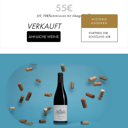
55
€
69,19
€
Kommission mit inbegriffen
HISTORIE
VERKAUFT
ANSEHEN
STARTPREIS:
50
€
ÄHNLICHE WEINE
SCHÄTZUNG:
65
€