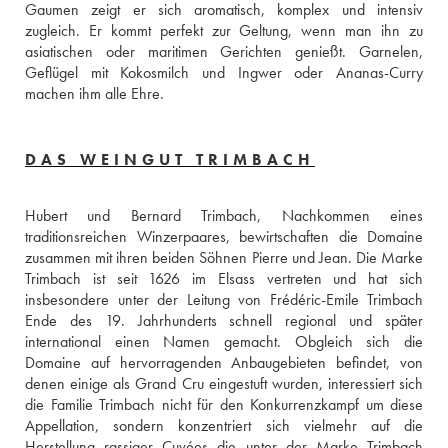
Gaumen zeigt er sich aromatisch, komplex und intensiv 
zugleich. Er kommt perfekt zur Geltung, wenn man ihn zu 
asiatischen oder maritimen Gerichten genießt. Garnelen, 
Geflügel mit Kokosmilch und Ingwer oder Ananas-Curry 
machen ihm alle Ehre.
DAS WEINGUT TRIMBACH
Hubert und Bernard Trimbach, Nachkommen eines 
traditionsreichen Winzerpaares, bewirtschaften die Domaine 
zusammen mit ihren beiden Söhnen Pierre und Jean. Die Marke 
Trimbach ist seit 1626 im Elsass vertreten und hat sich 
insbesondere unter der Leitung von Frédéric-Emile Trimbach 
Ende des 19. Jahrhunderts schnell regional und später 
international einen Namen gemacht. Obgleich sich die 
Domaine auf hervorragenden Anbaugebieten befindet, von 
denen einige als Grand Cru eingestuft wurden, interessiert sich 
die Familie Trimbach nicht für den Konkurrenzkampf um diese 
Appellation, sondern konzentriert sich vielmehr auf die 
Herstellung rassiger Cuvées die unter der Marke Trimbach 