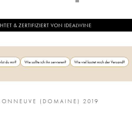
TET & ZERTIFIZIERT VON IDEALWINE
lst du mir?
Wie sollte ich ihn servieren?
Wie viel kostet mich der Versand?
SONNEUVE (DOMAINE) 2019