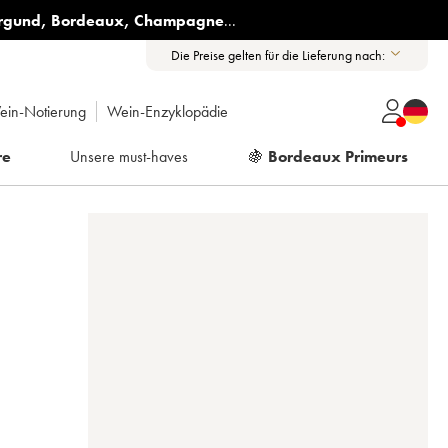
rgund
,
Bordeaux
,
Champagne
...
Die Preise gelten für die Lieferung nach:
ein-Notierung
Wein-Enzyklopädie
re
Unsere must-haves
🍇
Bordeaux Primeurs