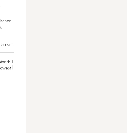
mischen
s.
ERUNG
stand:
1
üdwest