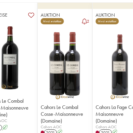
EISE
AUKTION
AUKTION
2
Mwst. erstattbar
Mwst. erstattbar
s Le Combal
Cahors Le Combal
Cahors La Fage C
-Maisonneuve
Cosse-Maisonneuve
Maisonneuve
ine)
(Domaine)
(Domaine)
 AOC
Cahors AOC
Cahors AOC
1
A
2021
A
2021
A