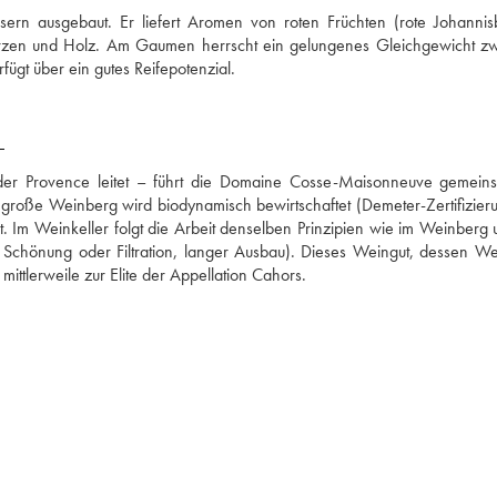
rn ausgebaut. Er liefert Aromen von roten Früchten (rote Johannisb
zen und Holz. Am Gaumen herrscht ein gelungenes Gleichgewicht zw
ügt über ein gutes Reifepotenzial.
E
er Provence leitet – führt die Domaine Cosse-Maisonneuve gemeins
roße Weinberg wird biodynamisch bewirtschaftet (Demeter-Zertifizierun
t. Im Weinkeller folgt die Arbeit denselben Prinzipien wie im Weinberg u
ne Schönung oder Filtration, langer Ausbau). Dieses Weingut, dessen Wei
 mittlerweile zur Elite der Appellation Cahors.