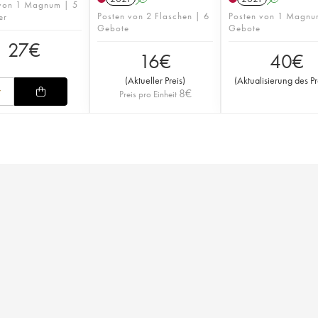
 von 1 Magnum | 5
Posten von 2 Flaschen | 6
Posten von 1 Magnu
er
Gebote
Gebote
27
€
16
€
40
€
(
Aktueller Preis
)
(
Aktualisierung des Pr
8
€
Preis pro Einheit