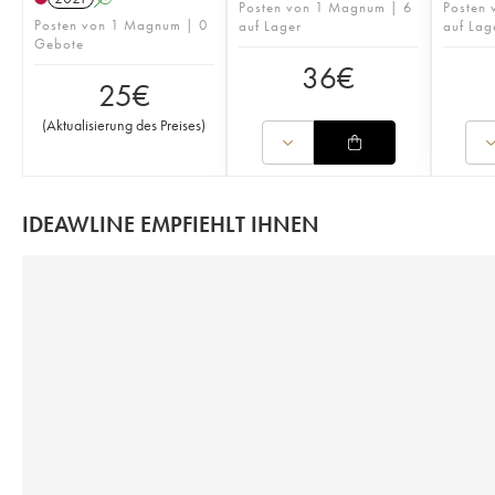
Posten von 1 Magnum | 6
Posten
Posten von 1 Magnum | 0
auf Lager
auf Lag
Gebote
36
€
25
€
(
Aktualisierung des Preises
)
IDEAWLINE EMPFIEHLT IHNEN