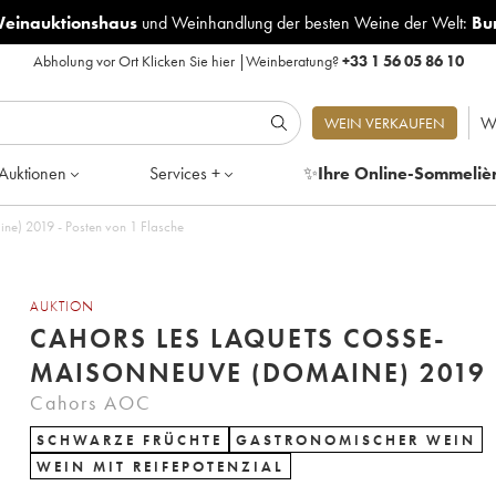
Weinauktionshaus
und
Weinhandlung der besten Weine der Welt:
Bu
Abholung vor Ort
Klicken Sie hier
|
Weinberatung?
+33 1 56 05 86 10
W
WEIN VERKAUFEN
Auktionen
Services +
✨
Ihre Online-Sommeliè
ne) 2019 - Posten von 1 Flasche
AUKTION
CAHORS LES LAQUETS COSSE-
MAISONNEUVE (DOMAINE) 2019
Cahors AOC
SCHWARZE FRÜCHTE
GASTRONOMISCHER WEIN
WEIN MIT REIFEPOTENZIAL