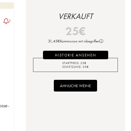
VERKAUFT
1
25
€
31,45
€
Kommission mit inbegriffen
HISTORIE ANSEHEN
STARTPREIS:
25
€
SCHÄTZUNG:
35
€
ÄHNLICHE WEINE
osse-