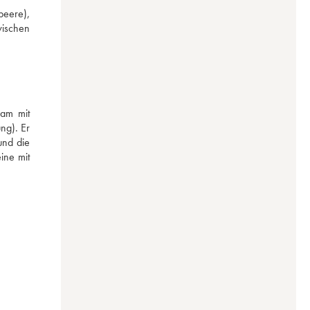
eere), 
ischen 
am mit 
g). Er 
nd die 
ne mit 