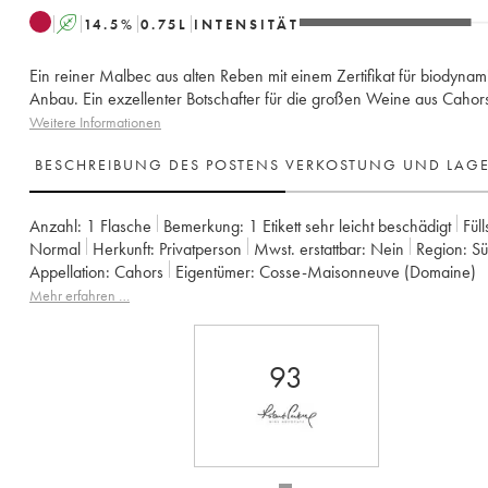
A
14.5
%
0.75
L
INTENSITÄT
Ein reiner Malbec aus alten Reben mit einem Zertifikat für biodyna
Anbau. Ein exzellenter Botschafter für die großen Weine aus Cahor
Weitere Informationen
BESCHREIBUNG DES POSTENS
VERKOSTUNG UND LAG
Anzahl:
1 Flasche
Bemerkung:
1 Etikett sehr leicht beschädigt
Füll
Normal
Herkunft:
privatperson
Mwst. erstattbar:
nein
Region:
S
Appellation:
Cahors
Eigentümer:
Cosse-Maisonneuve (Domaine)
Mehr erfahren …
93