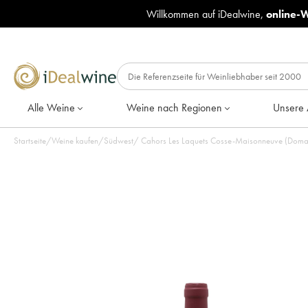
Willkommen auf iDealwine,
online-
Alle Weine
Weine nach Regionen
Unsere 
Startseite
/
Weine kaufen
/
Südwest
/
Cahors Les Laquets Cosse-Maisonneuve (Domai