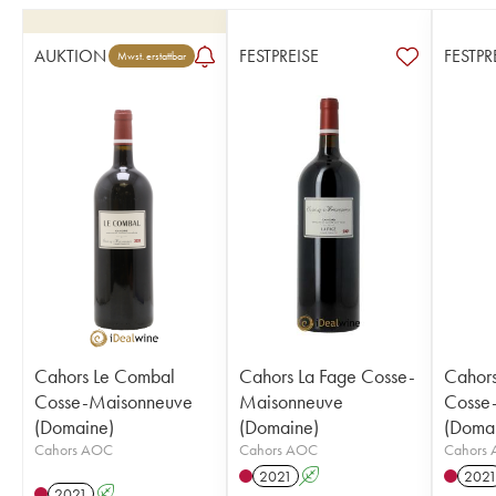
AUKTION
FESTPREISE
FESTPR
Mwst. erstattbar
Cahors Le Combal
Cahors La Fage Cosse-
Cahor
Cosse-Maisonneuve
Maisonneuve
Cosse
(Domaine)
(Domaine)
(Doma
Cahors AOC
Cahors AOC
Cahors
2021
A
202
2021
A