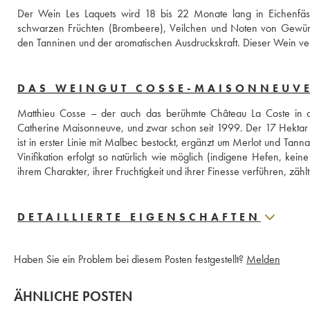
Der Wein Les Laquets wird 18 bis 22 Monate lang in Eichenfässe
schwarzen Früchten (Brombeere), Veilchen und Noten von Gewür
den Tanninen und der aromatischen Ausdruckskraft. Dieser Wein verf
DAS WEINGUT COSSE-MAISONNEUV
Matthieu Cosse – der auch das berühmte Château La Coste in d
Catherine Maisonneuve, und zwar schon seit 1999. Der 17 Hektar g
ist in erster Linie mit Malbec bestockt, ergänzt um Merlot und Tanna
Vinifikation erfolgt so natürlich wie möglich (indigene Hefen, kei
ihrem Charakter, ihrer Fruchtigkeit und ihrer Finesse verführen, zählt
DETAILLIERTE EIGENSCHAFTEN
Haben Sie ein Problem bei diesem Posten festgestellt?
Melden
ÄHNLICHE POSTEN