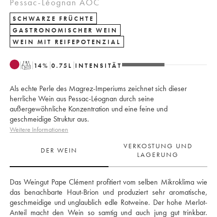
Pessac-Léognan AOC
SCHWARZE FRÜCHTE
GASTRONOMISCHER WEIN
WEIN MIT REIFEPOTENZIAL
T
14
%
0.75
L
INTENSITÄT
Als echte Perle des Magrez-Imperiums zeichnet sich dieser
herrliche Wein aus Pessac-Léognan durch seine
außergewöhnliche Konzentration und eine feine und
geschmeidige Struktur aus.
Weitere Informationen
VERKOSTUNG UND
DER WEIN
LAGERUNG
Das Weingut Pape Clément profitiert vom selben Mikroklima wie 
das benachbarte Haut-Brion und produziert sehr aromatische, 
geschmeidige und unglaublich edle Rotweine. Der hohe Merlot-
Anteil macht den Wein so samtig und auch jung gut trinkbar. 