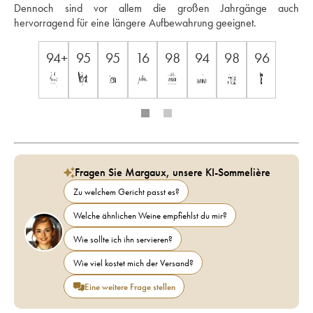
Dennoch sind vor allem die großen Jahrgänge auch 
hervorragend für eine längere Aufbewahrung geeignet.
94+
95
95
16
98
94
98
96
Fragen Sie Margaux, unsere KI-Sommelière
Zu welchem Gericht passt es?
Welche ähnlichen Weine empfiehlst du mir?
Wie sollte ich ihn servieren?
Wie viel kostet mich der Versand?
Eine weitere Frage stellen