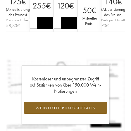
175
€
140
€
255
€
120
€
50
€
(
Aktualisierung
(
Aktualisierung
des Preises
)
des Preises
)
(
Aktueller
Preis pro Einheit
Preis pro Einheit
Preis
)
58,33
€
70
€
Kostenloser und unbegrenzter Zugriff
auf Statistiken von über 150.000 Wein-
Notierungen
WEINNOTIERUNGSDETAILS