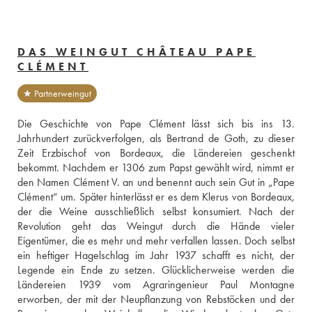
DAS WEINGUT CHÂTEAU PAPE
CLÉMENT
★ Partnerweingut
Die Geschichte von Pape Clément lässt sich bis ins 13. 
Jahrhundert zurückverfolgen, als Bertrand de Goth, zu dieser 
Zeit Erzbischof von Bordeaux, die Ländereien geschenkt 
bekommt. Nachdem er 1306 zum Papst gewählt wird, nimmt er 
den Namen Clément V. an und benennt auch sein Gut in „Pape 
Clément“ um. Später hinterlässt er es dem Klerus von Bordeaux, 
der die Weine ausschließlich selbst konsumiert. Nach der 
Revolution geht das Weingut durch die Hände vieler 
Eigentümer, die es mehr und mehr verfallen lassen. Doch selbst 
ein heftiger Hagelschlag im Jahr 1937 schafft es nicht, der 
Legende ein Ende zu setzen. Glücklicherweise werden die 
Ländereien 1939 vom Agraringenieur Paul Montagne 
erworben, der mit der Neupflanzung von Rebstöcken und der 