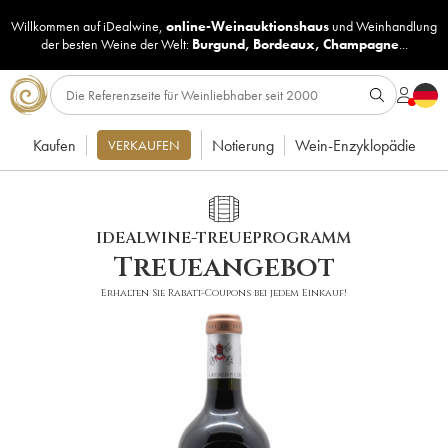
Willkommen auf iDealwine,
online-Weinauktionshaus
und
Weinhandlung
der besten Weine der Welt:
Burgund
,
Bordeaux
,
Champagne
...
Kaufen
Notierung
Wein-Enzyklopädie
VERKAUFEN
IDEALWINE-TREUEPROGRAMM
Treueangebot
Erhalten Sie Rabatt-Coupons bei jedem Einkauf!