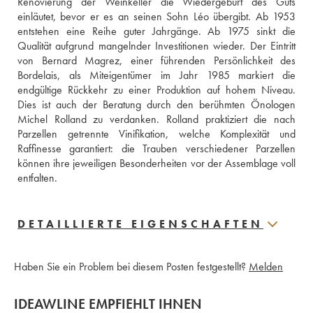
Renovierung der Weinkeller die Wiedergeburt des Guts 
einläutet, bevor er es an seinen Sohn Léo übergibt. Ab 1953 
entstehen eine Reihe guter Jahrgänge. Ab 1975 sinkt die 
Qualität aufgrund mangelnder Investitionen wieder. Der Eintritt 
von Bernard Magrez, einer führenden Persönlichkeit des 
Bordelais, als Miteigentümer im Jahr 1985 markiert die 
endgültige Rückkehr zu einer Produktion auf hohem Niveau. 
Dies ist auch der Beratung durch den berühmten Önologen 
Michel Rolland zu verdanken. Rolland praktiziert die nach 
Parzellen getrennte Vinifikation, welche Komplexität und 
Raffinesse garantiert: die Trauben verschiedener Parzellen 
können ihre jeweiligen Besonderheiten vor der Assemblage voll 
entfalten.
DETAILLIERTE EIGENSCHAFTEN
Haben Sie ein Problem bei diesem Posten festgestellt?
Melden
IDEAWLINE EMPFIEHLT IHNEN