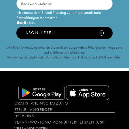
Ich stimme dem E-Mail-Tracking zu, um personalisierte
Empfehlungen zu erhalten
Ja
Nein
ABONNIEREN
Mit Ihrer Anmeldung erhalten Sie exklusiv ausgewählte Neuigkeiten, Angebote
und Einblicke von iDealwine.
Sie können sich jederzeit unkompliziert über den Link in jeder E-Mail abmelden.
GRATIS (W)EINSCHÄTZUNG
STELLENANGEBOTE
ÜBER UNS
VERANTWORTUNG VON UNTERNEHMEN (CSR)
VERSANDKOSTEN