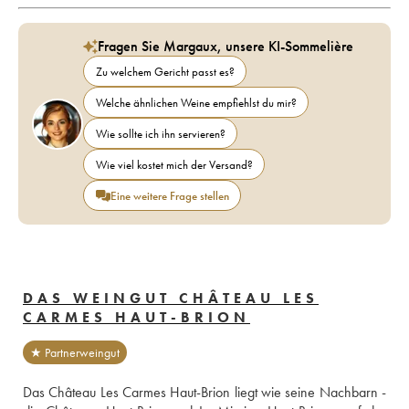
Fragen Sie Margaux, unsere KI-Sommelière
Zu welchem Gericht passt es?
Welche ähnlichen Weine empfiehlst du mir?
Wie sollte ich ihn servieren?
Wie viel kostet mich der Versand?
Eine weitere Frage stellen
DAS WEINGUT CHÂTEAU LES
CARMES HAUT-BRION
★ Partnerweingut
Das Château Les Carmes Haut-Brion liegt wie seine Nachbarn - 