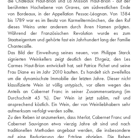
die Châteaux Haut-Brion und La Mission Haut-Brion - auf der 
berühmten Hochebene von Graves, am südwestlichen Ende 
von Bordeaux, in der Appellation Pessac-Léognan. Von 1584 
bis 1789 war es im Besitz von Karmelitermönchen, die den Ruf 
dieses Weins unter anderem durch ihren Namen prägten. 
Während der Französischen Revolution wurde es zum 
Staatseigentum und gehörte fast ein Jahrhundert lang der Familie 
Chantecaille. 
Das Bild der Einweihung seines neuen, von Philippe Starck 
signierten Weinkellers zeigt deutlich den Ehrgeiz, den Les 
Carmes Haut-Brion entwickelt hat, seit Patrice Pichet und seine 
Frau Diane es im Jahr 2010 kauften. Es handelt sich zweifellos 
um die dynamischste Immobilie der letzten Jahre. Dieser nicht 
klassifizierte Wein ist völlig untypisch, vor allem wegen des 
Anteils an Cabernet Franc in seiner Zusammensetzung (im 
Durchschnitt 45 %). Der Wein ist jetzt sublim, reif und 
ansprechend köstlich. Ein Wein, der von Weinliebhabern sehr 
aufmerksam verfolgt werden sollte.
Zu den Reben ist anzumerken, dass Merlot, Cabernet Franc und 
Cabernet Sauvignon etwa vierzig Jahre alt sind und nach 
traditionellen Methoden angebaut werden, die insbesondere 
auf eine Reduzierung der Erträge abzielen. Die Reben 