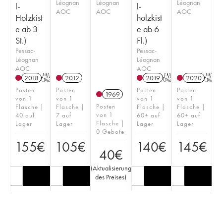
Léognan
Léognan
Léognan
l-
l-
AOC
AOC
AOC
Holzkist
holzkist
e ab 3
e ab 6
St.)
Fl.)
Pessac-
Pessac-
Léognan
Léognan
AOC
AOC
2018
T
2012
2019
T
2020
T
Posten
Posten
Posten
Posten
1969
von 1
von 1
von 1
von 1
Posten
Flasche |
Flasche |
Flasche |
Flasche |
von 1
40 auf
7 auf
60+ auf
60+ auf
Flasche |
Lager
Lager
Lager
Lager
0 Gebote
155
€
105
€
140
€
145
€
40
€
(
Aktualisierung
des Preises
)