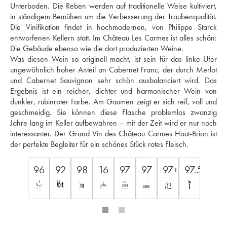
Unterboden. Die Reben werden auf traditionelle Weise kultiviert, 
in ständigem Bemühen um die Verbesserung der Traubenqualität. 
Die Vinifikation findet in hochmodernen, von Philippe Starck 
entworfenen Kellern statt. Im Château Les Carmes ist alles schön: 
Die Gebäude ebenso wie die dort produzierten Weine. 
Was diesen Wein so originell macht, ist sein für das linke Ufer 
ungewöhnlich hoher Anteil an Cabernet Franc, der durch Merlot 
und Cabernet Sauvignon sehr schön ausbalanciert wird. Das 
Ergebnis ist ein reicher, dichter und harmonischer Wein von 
dunkler, rubinroter Farbe. Am Gaumen zeigt er sich reif, voll und 
geschmeidig. Sie können diese Flasche problemlos zwanzig 
Jahre lang im Keller aufbewahren – mit der Zeit wird er nur noch 
interessanter. Der Grand Vin des Château Carmes Haut-Brion ist 
der perfekte Begleiter für ein schönes Stück rotes Fleisch.
96
92
98
16
97
97
97+
97.5