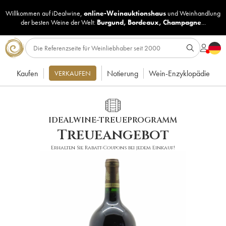
Willkommen auf iDealwine,
online-Weinauktionshaus
und
Weinhandlung
der besten Weine der Welt:
Burgund
,
Bordeaux
,
Champagne
...
Kaufen
Notierung
Wein-Enzyklopädie
VERKAUFEN
IDEALWINE-TREUEPROGRAMM
Treueangebot
Erhalten Sie Rabatt-Coupons bei jedem Einkauf!