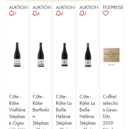
AUKTION
AUKTION
AUKTION
AUKTION
FESTPREISE
7
4
3
1
Côte-
Côte-
Côte-
Côte-
Coffret
Rôtie
Rôtie
Rôtie La
Rôtie La
sélectio
Viallière
Bertholo
Belle
Belle
n Lieux-
Stéphan
n
Hélène
Hélène
Dits
e Ogier
Stéphan
Stéphan
Stéphan
2019
Côte-Rôtie