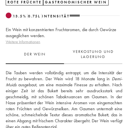
ROTE FRÜCHTE
GASTRONOMISCHER WEIN
13.5
%
0.75
L
INTENSITÄT
Ein Wein mit konzentrierten Fruchtaromen, die durch Gewürze
ausgeglichen werden.
Weitere Informationen
VERKOSTUNG UND
DER WEIN
LAGERUNG
Die Tauben werden vollständig entrappt, um die Intensität der 
Frucht zu bewahren. Der Wein wird 18 Monate lang in 
Demi-
Muids
 ausgebaut, um eine maximale Finesse zu erhalten. Nach 
einiger Zeit ist das Bukett bereits sehr ausdrucksstark und 
geschmeidig, mit schönen Tabaknuancen am Gaumen. In der 
Nase präsentiert der Wein intensive Aromen von eingemachten 
roten Früchten und Gewürznelken. Am Gaumen untermalt eine 
schöne, schmeichelnde Textur dieses aromatische Bukett, das in 
einen Abgang mit frischem Charakter übergeht. Der Wein verfügt 
über ein gutes Reifepotenzial. 