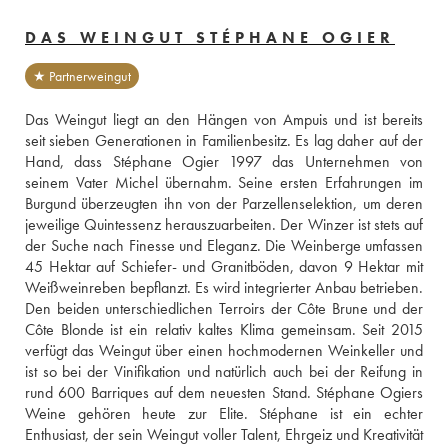
DAS WEINGUT STÉPHANE OGIER
★ Partnerweingut
Das Weingut liegt an den Hängen von Ampuis und ist bereits 
seit sieben Generationen in Familienbesitz. Es lag daher auf der 
Hand, dass Stéphane Ogier 1997 das Unternehmen von 
seinem Vater Michel übernahm. Seine ersten Erfahrungen im 
Burgund überzeugten ihn von der Parzellenselektion, um deren 
jeweilige Quintessenz herauszuarbeiten. Der Winzer ist stets auf 
der Suche nach Finesse und Eleganz. Die Weinberge umfassen 
45 Hektar auf Schiefer- und Granitböden, davon 9 Hektar mit 
Weißweinreben bepflanzt. Es wird integrierter Anbau betrieben. 
Den beiden unterschiedlichen Terroirs der Côte Brune und der 
Côte Blonde ist ein relativ kaltes Klima gemeinsam. Seit 2015 
verfügt das Weingut über einen hochmodernen Weinkeller und 
ist so bei der Vinifikation und natürlich auch bei der Reifung in 
rund 600 Barriques auf dem neuesten Stand. Stéphane Ogiers 
Weine gehören heute zur Elite. Stéphane ist ein echter 
Enthusiast, der sein Weingut voller Talent, Ehrgeiz und Kreativität 