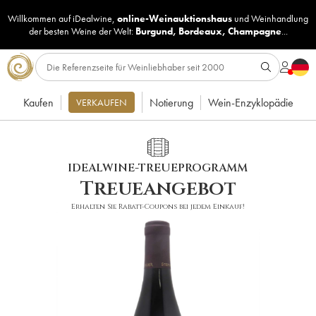
Willkommen auf iDealwine,
online-Weinauktionshaus
und
Weinhandlung
der besten Weine der Welt:
Burgund
,
Bordeaux
,
Champagne
...
Kaufen
Notierung
Wein-Enzyklopädie
VERKAUFEN
IDEALWINE-TREUEPROGRAMM
Treueangebot
Erhalten Sie Rabatt-Coupons bei jedem Einkauf!