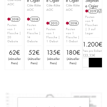
e Ogier
e Ogier
e Ogier
Stéphan
AOC
Côte-Rôtie
Côte-Rôtie
Côte-Rôtie
e Ogier
AOC
AOC
AOC
2019
T
Posten
2018
2018
von 9
2013
2018
Posten
Posten
Flaschen
von 1
von 1
Posten
Posten
| 3 auf
Flasche |
Flasche |
von 1
von 1
Lager
20
14
Flasche |
Flasche |
Gebote
Gebote
1 Gebot
1 Gebot
1.200
€
62
€
52
€
135
€
180
€
Preis pro Einheit
133,33
€
(
Aktueller
(
Aktueller
(
Aktueller
(
Aktueller
Preis
)
Preis
)
Preis
)
Preis
)