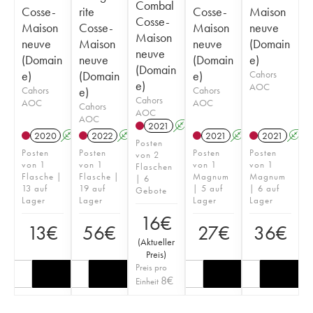
Combal
Cosse-
rite
Cosse-
Maison
Cosse-
Maison
Cosse-
Maison
neuve
Maison
neuve
Maison
neuve
(Domain
neuve
(Domain
neuve
(Domain
e)
(Domain
e)
(Domain
e)
Cahors
e)
AOC
Cahors
e)
Cahors
Cahors
AOC
AOC
Cahors
AOC
AOC
2021
A
2020
A
2022
A
2021
A
2021
A
Posten
Posten
Posten
Posten
Posten
von 2
von 1
von 1
von 1
von 1
Flaschen
Flasche |
Flasche |
Magnum
Magnum
| 6
13 auf
19 auf
| 5 auf
| 6 auf
Gebote
Lager
Lager
Lager
Lager
16
€
13
€
56
€
27
€
36
€
(
Aktueller
Preis
)
Preis pro
8
€
Einheit