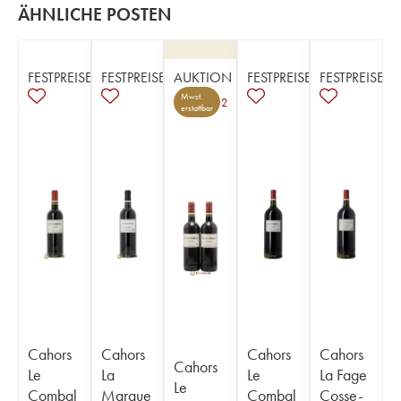
ÄHNLICHE POSTEN
FESTPREISE
FESTPREISE
AUKTION
FESTPREISE
FESTPREISE
Mwst.
2
erstattbar
Cahors
Cahors
Cahors
Cahors
Cahors
Le
La
Le
La Fage
Le
Combal
Margue
Combal
Cosse-