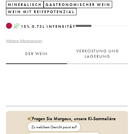
MINERALISCH
GASTRONOMISCHER WEIN
WEIN MIT REIFEPOTENZIAL
A
13
%
0.75
L
INTENSITÄT
Weitere Informationen
VERKOSTUNG UND
DER WEIN
LAGERUNG
Fragen Sie Margaux, unsere KI-Sommelière
Zu welchem Gericht passt es?