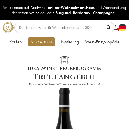
Willkommen auf iDealwine,
online-Weinauktionshaus
und
Weinhandlung
der besten Weine der Welt:
Burgund
,
Bordeaux
,
Champagne
...
Kaufen
Notierung
Wein-Enzyklopädie
VERKAUFEN
IDEALWINE-TREUEPROGRAMM
Treueangebot
Erhalten Sie Rabatt-Coupons bei jedem Einkauf!