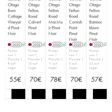
Otago
Otago
Otago
Otago
Otago
Burn
Felton
Felton
Felton
Felton
Cottage
Road
Road
Road
Road
Vineyar
Calvert
MacMu
Cornish
Bannoc
d Pinot
Pinot
ir Pinot
Point
kburn
Noir
Noir
Noir
Pinot
Pinot
Noir
Noir
2020
A
2022
A
2022
A
2022
A
2022
A
Posten
Posten
Posten
Posten
Posten
von 1
von 1
von 1
von 1
von 1
Flasche |
Flasche |
Flasche |
Flasche |
Flasche |
8 auf
12 auf
11 auf
5 auf
22 auf
Lager
Lager
Lager
Lager
Lager
55
€
70
€
78
€
70
€
57
€