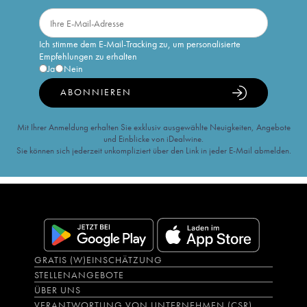
Ich stimme dem E-Mail-Tracking zu, um personalisierte
Empfehlungen zu erhalten
Ja
Nein
ABONNIEREN
Mit Ihrer Anmeldung erhalten Sie exklusiv ausgewählte Neuigkeiten, Angebote
und Einblicke von iDealwine.
Sie können sich jederzeit unkompliziert über den Link in jeder E-Mail abmelden.
GRATIS (W)EINSCHÄTZUNG
STELLENANGEBOTE
ÜBER UNS
VERANTWORTUNG VON UNTERNEHMEN (CSR)