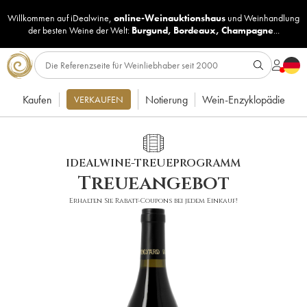
Willkommen auf iDealwine,
online-Weinauktionshaus
und
Weinhandlung
der besten Weine der Welt:
Burgund
,
Bordeaux
,
Champagne
...
Kaufen
Notierung
Wein-Enzyklopädie
VERKAUFEN
IDEALWINE-TREUEPROGRAMM
Treueangebot
Erhalten Sie Rabatt-Coupons bei jedem Einkauf!