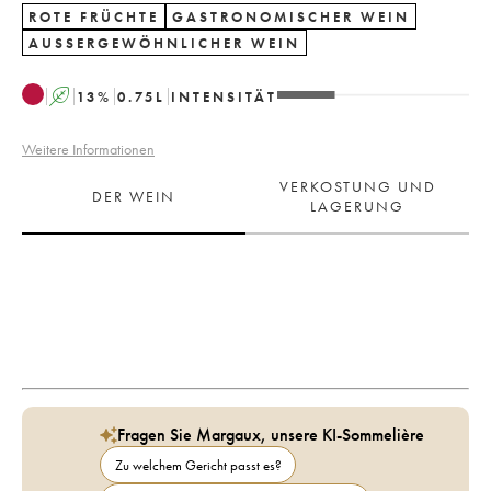
ROTE FRÜCHTE
GASTRONOMISCHER WEIN
AUSSERGEWÖHNLICHER WEIN
A
13
%
0.75
L
INTENSITÄT
Weitere Informationen
VERKOSTUNG UND
DER WEIN
LAGERUNG
Fragen Sie Margaux, unsere KI-Sommelière
Zu welchem Gericht passt es?