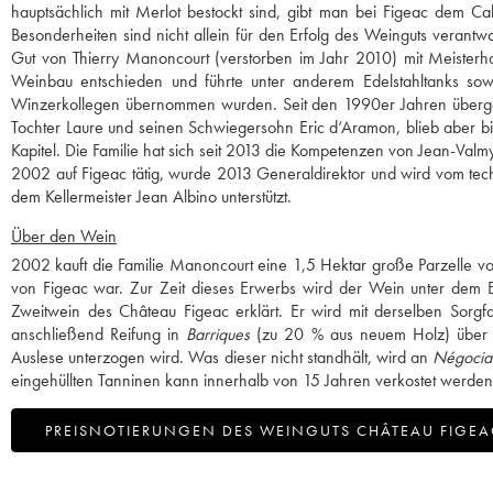
hauptsächlich mit Merlot bestockt sind, gibt man bei Figeac dem C
Besonderheiten sind nicht allein für den Erfolg des Weinguts verantw
Gut von Thierry Manoncourt (verstorben im Jahr 2010) mit Meisterha
Weinbau entschieden und führte unter anderem Edelstahltanks sow
Winzerkollegen übernommen wurden. Seit den 1990er Jahren überga
Tochter Laure und seinen Schwiegersohn Eric d‘Aramon, blieb aber b
Kapitel. Die Familie hat sich seit 2013 die Kompetenzen von Jean-Valmy 
2002 auf Figeac tätig, wurde 2013 Generaldirektor und wird vom tec
dem Kellermeister Jean Albino unterstützt.
Über den Wein
2002 kauft die Familie Manoncourt eine 1,5 Hektar große Parzelle von
von Figeac war. Zur Zeit dieses Erwerbs wird der Wein unter dem Etik
Zweitwein des Château Figeac erklärt. Er wird mit derselben Sorgf
anschließend Reifung in
Barriques
(zu 20 % aus neuem Holz) über 
Auslese unterzogen wird. Was dieser nicht standhält, wird an
Négocia
eingehüllten Tanninen kann innerhalb von 15 Jahren verkostet werden
PREISNOTIERUNGEN DES WEINGUTS CHÂTEAU FIGEA