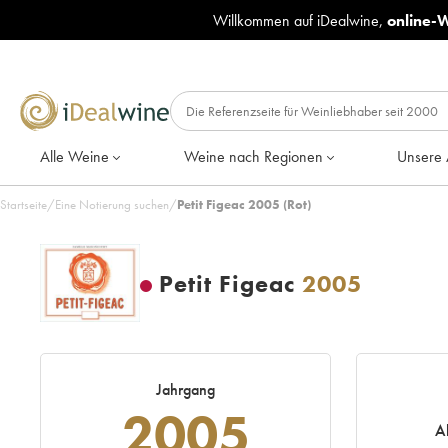
Willkommen auf iDealwine,
online-
Alle Weine
Weine nach Regionen
Unsere 
Startseite
/
Eine Notierung suchen
/
Petit Figeac 2005 (Rot)
Petit Figeac
2005
Jahrgang
2005
A