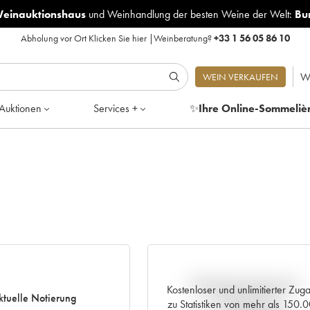
Weinauktionshaus
und
Weinhandlung der besten Weine der Welt:
Bu
Abholung vor Ort
Klicken Sie hier
|
Weinberatung?
+33 1 56 05 86 10
W
WEIN VERKAUFEN
Auktionen
Services +
✨
Ihre Online-Sommeliè
Aktuelle Entwicklung der
Kostenloser und unlimitierter Zug
ktuelle Notierung
Preisnotierung
zu Statistiken von mehr als 150.