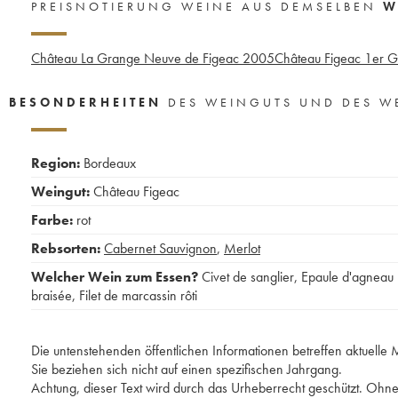
PREISNOTIERUNG WEINE AUS DEMSELBEN
W
Château La Grange Neuve de Figeac
2005
Château Figeac 1er G
BESONDERHEITEN
DES WEINGUTS UND DES W
Region:
Bordeaux
Weingut:
Château Figeac
Farbe:
rot
Rebsorten:
Cabernet Sauvignon
,
Merlot
Welcher Wein zum Essen?
Civet de sanglier
,
Epaule d'agneau
braisée
,
Filet de marcassin rôti
Die untenstehenden öffentlichen Informationen betreffen aktuell
Sie beziehen sich nicht auf einen spezifischen Jahrgang.
Achtung, dieser Text wird durch das Urheberrecht geschützt. Ohne 