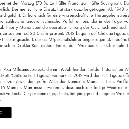
abernet den Vorzug (70 %, zu Hälfte Franc, zur Hälfte Sauvignon). D
ortlich. Der menschliche Einsatz hat stark dazu beigetragen: Ab 1943 
nd geführt. Er hatte sich für eine wissenschaftliche Herangehenswei
ie zahlreiche andere technische Verfahren ein, die in der Folge vo
b Thierry Manoncourt die operative Führung des Guts nach und nach 
is zu seinem Tod 2010 sehr präsent. 2012 begann auf Château Figeac 
Nicolas gesichert, der als Mitgeschäftsführer eingestiegen ist. Frédéric F
hnischen Direktor Romain Jean-Pierre, dem Weinbau-Leiter Christophe 
 Axa Millésimes zurück, die im 19. Jahrhundert Teil der historischen 
ett "Château Petit Figeac" vermarktet. 2012 wird der Petit Figeac offi
alt erzeugt wie der große Wein der Domaine: Manuelle Lese, Vinifik
16 Monate. Man muss erwähnen, dass auch der fertige Wein einer 
nts
verkauft. Der geschmeidige, dichte, tiefgängige und elegante Wein m
.
C