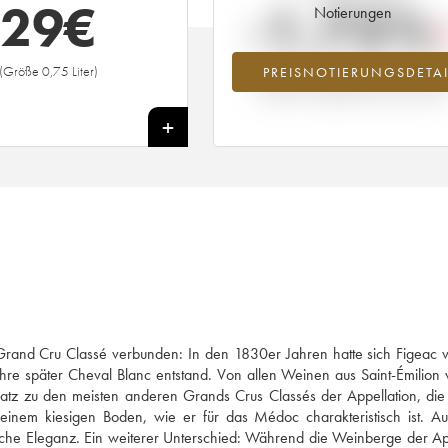
29
€
-1.75%
Notierungen
(Größe 0,75 Liter)
PREISNOTIERUNGSDETAI
Preisabfall des Jahrgangs 2005 im Ja
2026 im Vergleich zum Jahr 2025
+
 Grand Cru Classé verbunden: In den 1830er Jahren hatte sich Figeac 
re später Cheval Blanc entstand. Von allen Weinen aus Saint-Émilion 
tz zu den meisten anderen Grands Crus Classés der Appellation, die
 einem kiesigen Boden, wie er für das Médoc charakteristisch ist. A
che Eleganz. Ein weiterer Unterschied: Während die Weinberge der Ap