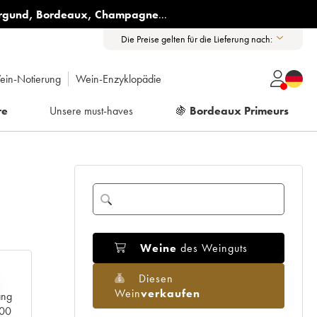
rgund
,
Bordeaux
,
Champagne
...
Die Preise gelten für die Lieferung nach:
ein-Notierung
Wein-Enzyklopädie
re
Unsere must-haves
🍇
Bordeaux Primeurs
Weine
des Weinguts
Diesen
Wein
verkaufen
ang
000