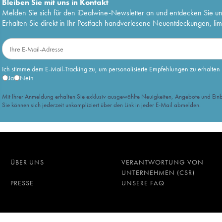
Bleiben Sie mit uns in Kontakt
Melden Sie sich für den iDealwine-Newsletter an und entdecken Sie u
Erhalten Sie direkt in Ihr Postfach handverlesene Neuentdeckungen, lim
Ich stimme dem E-Mail-Tracking zu, um personalisierte Empfehlungen zu erhalten
Ja
Nein
Mit Ihrer Anmeldung erhalten Sie exklusiv ausgewählte Neuigkeiten, Angebote und Einb
Sie können sich jederzeit unkompliziert über den Link in jeder E-Mail abmelden.
ÜBER UNS
VERANTWORTUNG VON
UNTERNEHMEN (CSR)
PRESSE
UNSERE FAQ