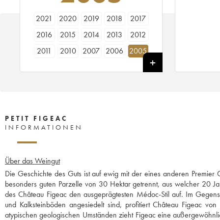
2021
2020
2019
2018
2017
2016
2015
2014
2013
2012
2011
2010
2007
2006
2005
2004
2003
2001
2000
1999
1998
1996
1994
1990
1989
1962
PETIT FIGEAC
INFORMATIONEN
Über das Weingut
Die Geschichte des Guts ist auf ewig mit der eines anderen Premier
besonders guten Parzelle von 30 Hektar getrennt, aus welcher 20 Jah
des Château Figeac den ausgeprägtesten Médoc-Stil auf. Im Gegensa
und Kalksteinböden angesiedelt sind, profitiert Château Figeac von
atypischen geologischen Umständen zieht Figeac eine außergewöhnli