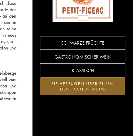
och diese
wurde das
se an den
n seinen
an seine
ein neues
aye, seit
SCHWARZE FRÜCHTE
Lafon und
GASTRONOMISCHER WEIN
KLASSISCH
Weinberge
ziell zum
SIE VERFÜGEN ÜBER EINEN
ation und
IDENTISCHEN WEIN?
strengen
it seinen