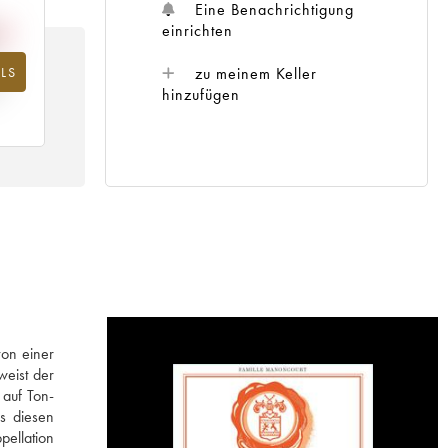
Eine Benachrichtigung
einrichten
zu meinem Keller
LS
hr
hinzufügen
von einer
weist der
 auf Ton-
us diesen
pellation