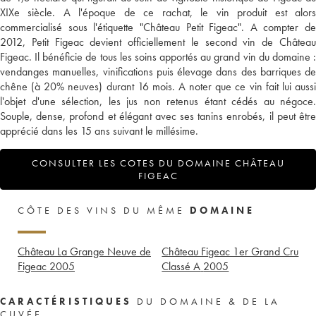
XIXe siècle. A l'époque de ce rachat, le vin produit est alors
commercialisé sous l'étiquette "Château Petit Figeac". A compter de
2012, Petit Figeac devient officiellement le second vin de Château
Figeac. Il bénéficie de tous les soins apportés au grand vin du domaine :
vendanges manuelles, vinifications puis élevage dans des barriques de
chêne (à 20% neuves) durant 16 mois. A noter que ce vin fait lui aussi
l'objet d'une sélection, les jus non retenus étant cédés au négoce.
Souple, dense, profond et élégant avec ses tanins enrobés, il peut être
apprécié dans les 15 ans suivant le millésime.
CONSULTER LES COTES DU DOMAINE CHÂTEAU
FIGEAC
CÔTE DES VINS DU MÊME
DOMAINE
Château La Grange Neuve de
Château Figeac 1er Grand Cru
Figeac
2005
Classé A
2005
CARACTÉRISTIQUES
DU DOMAINE & DE LA
CUVÉE