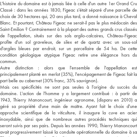
L'histoire du domaine est à jamais liée à celle d'un autre 1er Grand Cru
Classé : dans les années 1830, Figeac s'était séparé d'une parcelle de
choix de 30 hectares qui, 20 ans plus tard, a donné naissance à Cheval
Blanc. Et pourtant, Château Figeac ne serait-il pas le plus médocain des
Saint-Emilion ? Contrairement à la plupart des autres grands crus classés
de l'appellation, situés sur des sols argilo-calcaires, Château-Figeac
profite d'un sol graveleux, de silex et de quartz avec un sous-sol
d'argiles bleues par endroit, sur un parcellaire de 54 ha. De cette
condition géologique atypique Figeac retire une élégance hors du
commun.
Autre distinction : alors que l'ensemble de l'appellation est
principalement planté en merlot (35%), l'encépagement de Figeac fait la
part belle au cabernet (30% franc, 35% sauvignon).
Mais ces spécificités ne sont pas seules à l'origine du succès du
domaine. L'action de l'homme y a largement contribué : à partir de
1943, Thierry Manoncourt, ingénieur agronome, (disparu en 2010) a
géré sa propriété d'une main de maître. Ayant fait le choix d'une
approche scientifique de la viticulture, il inaugure la cuve en acier
inoxydable, ainsi que de nombreux autres procédés techniques qui
seront suivis par ses pairs. Depuis les années 1990, Thierry Manoncourt
avait progressivement laissé la conduite opérationnelle du domaine à sa