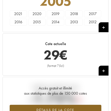
2005
2021
2020
2019
2018
2017
2016
2015
2014
2013
2012
2011
2010
2007
2006
2005
2004
2003
2001
2000
1999
Cote actuelle
1998
1996
1994
1990
1989
29
€
1962
(format 75cl)
+
Tendance actuelle de la cote
Accès gratuit et illimité
-1.75%
aux statistiques de plus de 150 000 cotes
Tendance à la baisse du millésime 2005 en 2026 par rapport à
DÉTAILS DE LA COTE