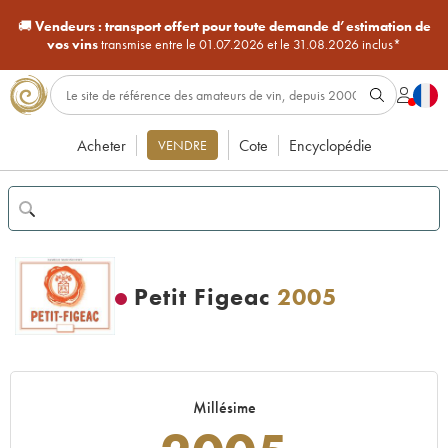
🚚
Vendeurs :
transport offert pour toute demande d’estimation de
vos vins
transmise entre le 01.07.2026 et le 31.08.2026 inclus*
Acheter
Cote
Encyclopédie
VENDRE
Petit Figeac
2005
Millésime