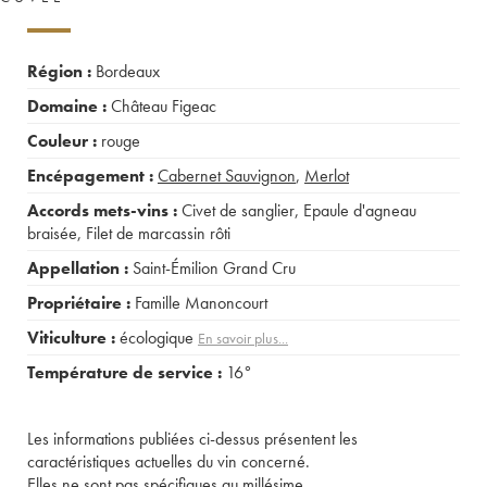
Région :
Bordeaux
Domaine :
Château Figeac
Couleur :
rouge
Encépagement :
Cabernet Sauvignon
,
Merlot
Accords mets-vins :
Civet de sanglier
,
Epaule d'agneau
braisée
,
Filet de marcassin rôti
Appellation :
Saint-Émilion Grand Cru
Propriétaire :
Famille Manoncourt
Viticulture :
écologique
En savoir plus...
Température de service :
16°
Les informations publiées ci-dessus présentent les
caractéristiques actuelles du vin concerné.
Elles ne sont pas spécifiques au millésime.