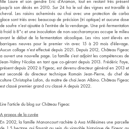
fille Laure et son gendre Eric d'Aramon, tout en restant très présent
jusqu'à son décès en 2010. Sur 24 ha le sol des vignes est travaillé à
cheval. Les raisins acheminés au chai avec une protection de carbo
glace sont triés avec beaucoup de précision (tri optique) et aucune dose
de soufre n'est ajoutée à l'entrée de la vendange. Une pré-fermentation
à froid à 8°c et une inoculation de non-saccharomyces occupe le milieu
avant le début de la fermentation alcoolique. Les vins sont élevés en
barriques neuves pour le premier vin avec 15 à 20 mois d'élevage.
Aucun collage n'est effectué depuis 2021. Depuis 2012, Château Figeac
a ouvert une nouvelle page. La famille s'est adjoint les compétences de
Jean-Valmy Nicolas en tant que co-gérant depuis 2013. Frédéric Faye,
présent depuis 2002 à Figeac, est devenu directeur général en 2013 et
est secondé du directeur technique Romain Jean-Pierre, du chef de
culture Christophe Lafon, du maître de chai Jean Albino. Château Figeac
est classé premier grand cru classé A depuis 2022.
Lire l'article du blog sur Château Figeac
A propos de la cuvée
En 2002, la famille Manoncourt rachète à Axa Millésimes une parcelle
de 1,5 hectare qui figurait au sein du vignoble historique de Figeac au