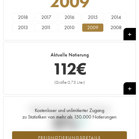
2009
2018
2017
2016
2015
2014
2013
2011
2010
2009
2008
2007
2006
2005
2004
2003
2001
2000
1998
1997
1996
Aktuelle Notierung
1992
112
€
(Größe 0,75 Liter)
+
Aktuelle Entwicklung der Preisnotierung
Kostenloser und unlimitierter Zugang
0%
zu Statistiken von mehr als 150.000 Notierungen
Preisanstiegs des Jahrgangs 2009 im Jahr 2026 im Vergleich zum
PREISNOTIERUNGSDETAILS