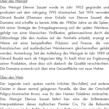
Über das Weingut
Das Weingut Etienne Sauzet wurde im Jahr 1903 gegründet und
produziert seit dem Jahrgang 1993 Montrachet. Seit 1974 verwaltet
Gérard Boudot (Ehemann einer Enkelin von Etienne Sauzet) die
Domaine und schaffte es bereits Mitte der 1980er Jahre an die Spitze.
Mit seiner Strategie der Ertragsbegrenzung und der späten Weinlese,
gefolgt von einer klassischen Vinifikation, gekennzeichnet durch die
Débourbage (die den Ausbau auf der Feinhefe erlaubt), erzeugt er
Weine mit einer beispielhaften Präzision und Finesse, die von
französischen und ausländischen Weinkennern gleichermaßen gelobt
werden. Anmerkung: Seit der Aufteilung des Weinguts im Jahr 1989 ist
Gérard Boudot auch als Négociant tätig. Er kauft Most zur Ergänzung
seiner Produktion, ohne dass sich dadurch die Qualität verschlechtert.
Die Domaine erstreckt sich über eine Gesamtfläche von neun Hektar.
Über den Wein
Der Legende nach spuken nachts Irrlichter (feu-follets) und andere
Geister in dieser zentral gelegenen Parzelle, die über der Ortschaft
Puligny-Montrachet thront, was ihr den Namen Folatières einbrachte.
Das Weingut Etienne Sauzet liefert hier eine der brillantesten
Interpretationen dieses mythischen Premier Cru. Für die Rebsorte