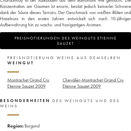
Chardonnay ist der Kalkboden aus dem Bathonium wie gemacht. Die
Konzentration am Gaumen ist enorm, besitzt jedoch keinerlei Schwere
dank der Säure dieses Terroirs. Der Geschmack von weißen Blüten und
Haselnuss in den ersten Jahren entwickelt sich nach 10-jähriger
Aufbewahrung hin zu wachs- und honigartigen Aromen.
PREISNOTIERUNGEN DES WEINGUTS ETIENNE
SAUZET
PREISNOTIERUNG WEINE AUS DEMSELBEN
WEINGUT
Montrachet Grand Cru
Chevalier-Montrachet Grand Cru
Etienne Sauzet
2009
Etienne Sauzet
2009
BESONDERHEITEN
DES WEINGUTS UND DES
WEINS
Region:
Burgund