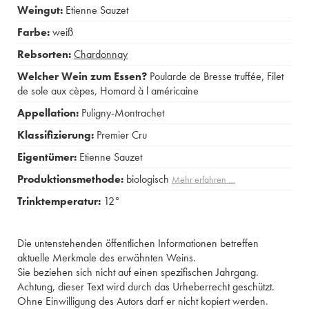
Weingut:
Etienne Sauzet
Farbe:
weiß
Rebsorten:
Chardonnay
Welcher Wein zum Essen?
Poularde de Bresse truffée
,
Filet
de sole aux cèpes
,
Homard à l américaine
Appellation:
Puligny-Montrachet
Klassifizierung:
Premier Cru
Eigentümer:
Etienne Sauzet
Produktionsmethode:
biologisch
Mehr erfahren …
Trinktemperatur:
12°
Die untenstehenden öffentlichen Informationen betreffen
aktuelle Merkmale des erwähnten Weins.
Sie beziehen sich nicht auf einen spezifischen Jahrgang.
Achtung, dieser Text wird durch das Urheberrecht geschützt.
Ohne Einwilligung des Autors darf er nicht kopiert werden.