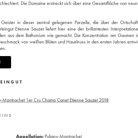
schlechtert. Die Domaine erstreckt sich über eine Gesamtfläche von neun
Geister in dieser zentral gelegenen Parzelle, die über der Ortschaft
gut Etienne Sauzet liefert hier eine der brillantesten Interpretation
boden aus dem Bathonium wie gemacht. Die Konzentration am Gaumen is
 Geschmack von weißen Blüten und Haselnuss in den ersten Jahren entwic
en.
T
EINGUT
ny-Montrachet 1er Cru Champ Canet Etienne Sauzet
2018
EINS
Appellation:
Puligny-Montrachet