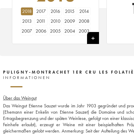
2018
2017
2016
2015
2014
2013
2011
2010
2009
2008
2007
2006
2005
2004
2003
2001
2000
1998
1997
1996
1992
PULIGNY-MONTRACHET 1ER CRU LES FOLATIÈ
INFORMATIONEN
Über das Weingut
Das Weingut Etienne Sauzet wurde im Jahr 1903 gegründet und prod
(Ehemann einer Enkelin von Etienne Sauzet) die Domaine und schaff
Ertragsbegrenzung und der späten Weinlese, gefolgt von einer klassis
Feinhefe erlaubt), erzeugt er Weine mit einer beispielhaften P
gleichermaßen gelobt werden. Anmerkung: Seit der Aufteilung des Wein