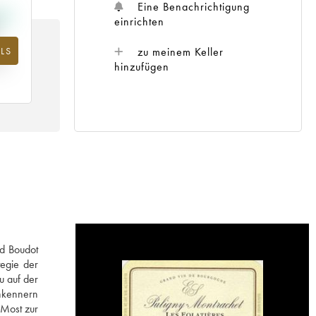
Eine Benachrichtigung
einrichten
zu meinem Keller
LS
m
25
hinzufügen
d Boudot
tegie der
u auf der
nkennern
 Most zur