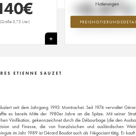
140
€
+0.47%
Notierungen
(Größe 0,75 Liter)
PREISNOTIERUNGSDETAI
Preisanstiegs des Jahrgangs 2018 i
Jahr 2026 im Vergleich zum Jahr 20
+
RES ETIENNE SAUZET
uziert seit dem Jahrgang 1993 Montrachet. Seit 1974 verwaltet Gérar
te es bereits Mitte der 1980er Jahre an die Spitze. Mit seiner Stra
chen Vinifikation, gekennzeichnet durch die Débourbage (die den Ausba
räzision und Finesse, die von französischen und ausländischen Wei
guts im Jahr 1989 ist Gérard Boudot auch als Négociant tätig. Er kauft