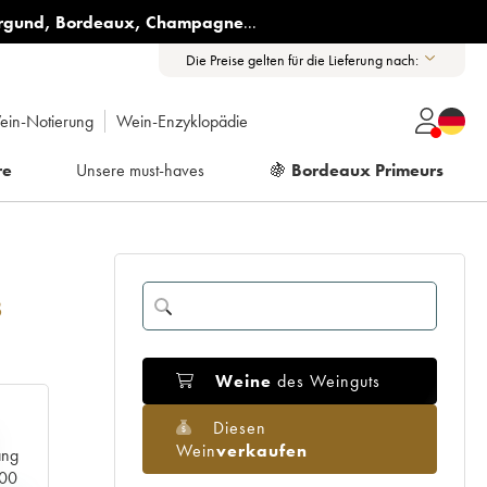
rgund
,
Bordeaux
,
Champagne
...
Die Preise gelten für die Lieferung nach:
ein-Notierung
Wein-Enzyklopädie
re
Unsere must-haves
🍇
Bordeaux Primeurs
8
Weine
des Weinguts
Diesen
Wein
verkaufen
ang
000