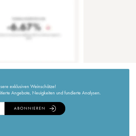
nsere exklusiven Weinschätze!
itierte Angebote, Neuigkeiten und fundierte Analysen.
ABONNIEREN