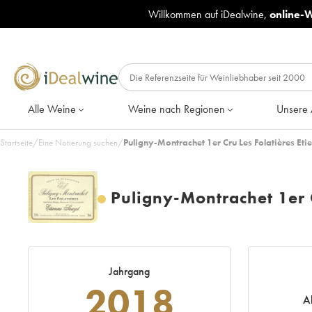
Willkommen auf iDealwine,
online-
Alle Weine
Weine nach Regionen
Unsere 
Startseite
/
Eine Notierung suchen
/
Puligny-Montrachet 1er Cru Les Folatières Et
Puligny-Montrachet 1er C
Jahrgang
2018
A