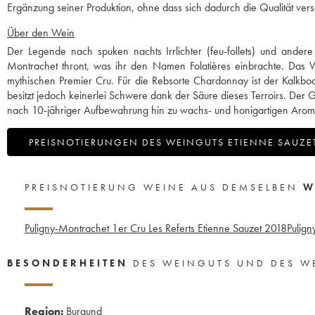
Ergänzung seiner Produktion, ohne dass sich dadurch die Qualität ver
Über den Wein
Der Legende nach spuken nachts Irrlichter (feu-follets) und andere 
Montrachet thront, was ihr den Namen Folatières einbrachte. Das Wein
mythischen Premier Cru. Für die Rebsorte Chardonnay ist der Kalk
besitzt jedoch keinerlei Schwere dank der Säure dieses Terroirs. Der
nach 10-jähriger Aufbewahrung hin zu wachs- und honigartigen Arom
PREISNOTIERUNGEN DES WEINGUTS ETIENNE SAUZE
PREISNOTIERUNG WEINE AUS DEMSELBEN
W
Puligny-Montrachet 1er Cru Les Referts Etienne Sauzet
2018
Pulig
BESONDERHEITEN
DES WEINGUTS UND DES W
Region:
Burgund