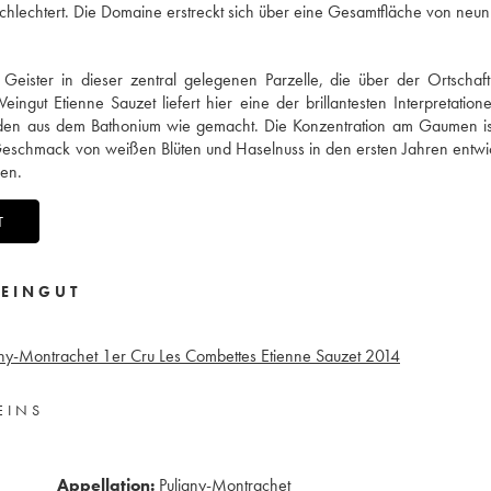
schlechtert. Die Domaine erstreckt sich über eine Gesamtfläche von neun
Geister in dieser zentral gelegenen Parzelle, die über der Ortschaft
gut Etienne Sauzet liefert hier eine der brillantesten Interpretation
boden aus dem Bathonium wie gemacht. Die Konzentration am Gaumen is
 Geschmack von weißen Blüten und Haselnuss in den ersten Jahren entwic
en.
T
EINGUT
gny-Montrachet 1er Cru Les Combettes Etienne Sauzet
2014
EINS
Appellation:
Puligny-Montrachet