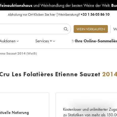
Weinauktionshaus
und
Weinhandlung der besten Weine der Welt:
Bu
Abholung vor Ort
Klicken Sie hier
|
Weinberatung?
+33 1 56 05 86 10
W
WEIN VERKAUFEN
Auktionen
Services +
✨
Ihre Online-Sommeliè
ienne Sauzet 2014 (Weiß)
ru Les Folatières Etienne Sauzet
201
Aktuelle Entwicklung der
Kostenloser und unlimitierter Zug
ktuelle Notierung
Preisnotierung
zu Statistiken von mehr als 150.