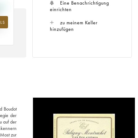
Eine Benachrichtigung
einrichten
zu meinem Keller
LS
m
25
hinzufügen
d Boudot
tegie der
u auf der
nkennern
 Most zur