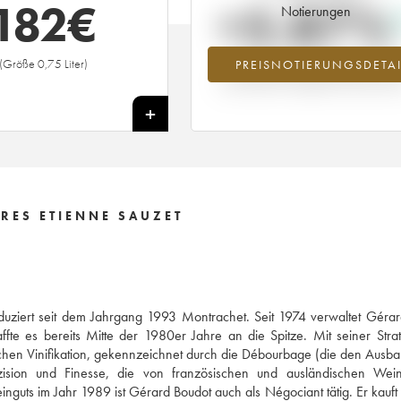
182
€
+5.87%
Notierungen
(Größe 0,75 Liter)
PREISNOTIERUNGSDETAI
Preisanstiegs des Jahrgangs 2014 i
Jahr 2026 im Vergleich zum Jahr 20
+
RES ETIENNE SAUZET
uziert seit dem Jahrgang 1993 Montrachet. Seit 1974 verwaltet Gérar
te es bereits Mitte der 1980er Jahre an die Spitze. Mit seiner Stra
chen Vinifikation, gekennzeichnet durch die Débourbage (die den Ausba
räzision und Finesse, die von französischen und ausländischen Wei
guts im Jahr 1989 ist Gérard Boudot auch als Négociant tätig. Er kauft