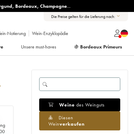
rgund
,
Bordeaux
,
Champagne
...
Die Preise gelten für die Lieferung nach:
ein-Notierung
Wein-Enzyklopädie
re
Unsere must-haves
🍇
Bordeaux Primeurs
4
Weine
des Weinguts
Diesen
Wein
verkaufen
ang
000