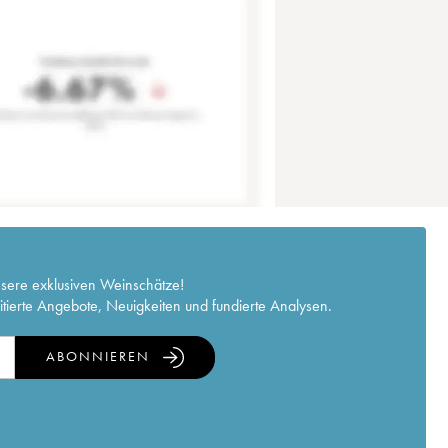
nsere exklusiven Weinschätze!
itierte Angebote, Neuigkeiten und fundierte Analysen.
ABONNIEREN