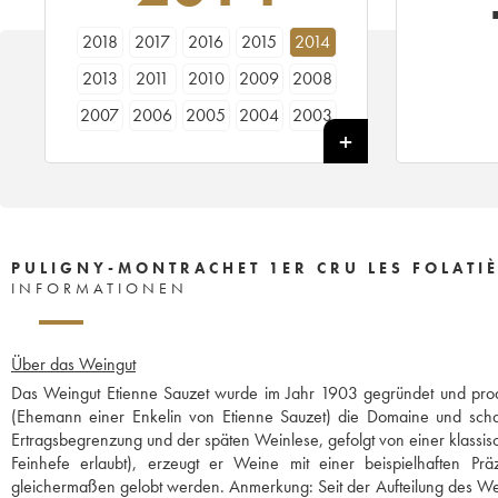
2018
2017
2016
2015
2014
2013
2011
2010
2009
2008
2007
2006
2005
2004
2003
2001
2000
1998
1997
1996
1992
PULIGNY-MONTRACHET 1ER CRU LES FOLATIÈ
INFORMATIONEN
Über das Weingut
Das Weingut Etienne Sauzet wurde im Jahr 1903 gegründet und prod
(Ehemann einer Enkelin von Etienne Sauzet) die Domaine und schaff
Ertragsbegrenzung und der späten Weinlese, gefolgt von einer klassis
Feinhefe erlaubt), erzeugt er Weine mit einer beispielhaften P
gleichermaßen gelobt werden. Anmerkung: Seit der Aufteilung des Wein