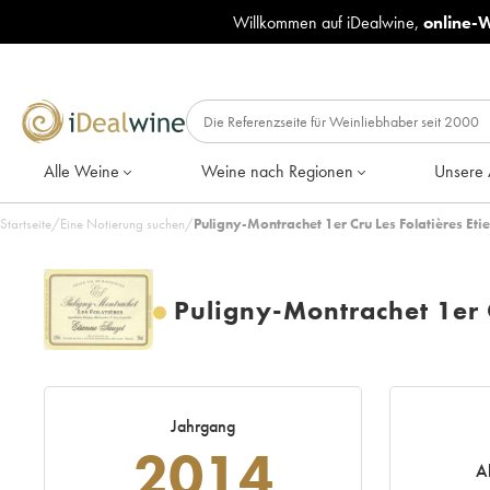
Willkommen auf iDealwine,
online-
Alle Weine
Weine nach Regionen
Unsere 
Startseite
/
Eine Notierung suchen
/
Puligny-Montrachet 1er Cru Les Folatières Et
Puligny-Montrachet 1er C
Jahrgang
2014
A