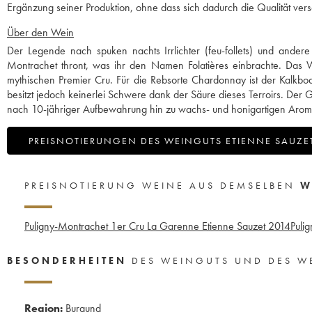
Ergänzung seiner Produktion, ohne dass sich dadurch die Qualität ver
Über den Wein
Der Legende nach spuken nachts Irrlichter (feu-follets) und andere 
Montrachet thront, was ihr den Namen Folatières einbrachte. Das Wein
mythischen Premier Cru. Für die Rebsorte Chardonnay ist der Kalk
besitzt jedoch keinerlei Schwere dank der Säure dieses Terroirs. Der
nach 10-jähriger Aufbewahrung hin zu wachs- und honigartigen Arom
PREISNOTIERUNGEN DES WEINGUTS ETIENNE SAUZE
PREISNOTIERUNG WEINE AUS DEMSELBEN
W
Puligny-Montrachet 1er Cru La Garenne Etienne Sauzet
2014
Puli
BESONDERHEITEN
DES WEINGUTS UND DES W
Region:
Burgund