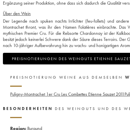
Ergänzung seiner Produktion, ohne dass sich dadurch die Qualität ver
Über den Wein
Der Legende nach spuken nachts Irrlichter (feu-follets) und andere 
Montrachet thront, was ihr den Namen Folatières einbrachte. Das Wein
mythischen Premier Cru. Für die Rebsorte Chardonnay ist der Kalk
besitzt jedoch keinerlei Schwere dank der Säure dieses Terroirs. Der
nach 10-jähriger Aufbewahrung hin zu wachs- und honigartigen Arom
PREISNOTIERUNGEN DES WEINGUTS ETIENNE SAUZE
PREISNOTIERUNG WEINE AUS DEMSELBEN
W
Puligny-Montrachet 1er Cru Les Combettes Etienne Sauzet
2011
Pu
BESONDERHEITEN
DES WEINGUTS UND DES W
Region:
Burgund