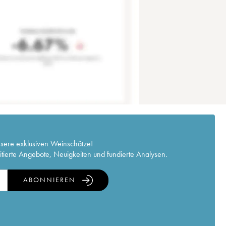
nsere exklusiven Weinschätze!
itierte Angebote, Neuigkeiten und fundierte Analysen.
ABONNIEREN