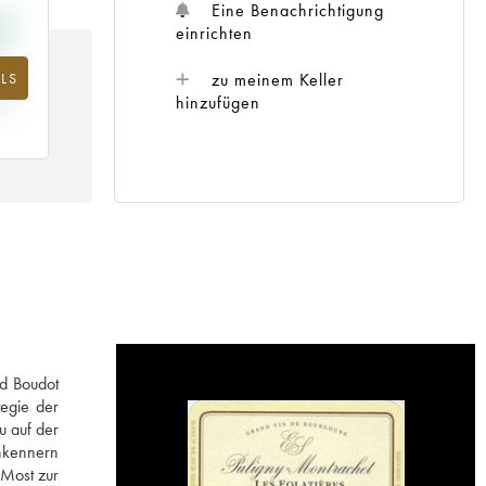
Eine Benachrichtigung
einrichten
zu meinem Keller
LS
m
25
hinzufügen
d Boudot
tegie der
u auf der
nkennern
 Most zur