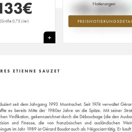
133
€
+0.64%
Notierungen
(Größe 0,75 Liter)
PREISNOTIERUNGSDETAI
Preisanstiegs des Jahrgangs 2011 i
Jahr 2026 im Vergleich zum Jahr 20
+
RES ETIENNE SAUZET
uziert seit dem Jahrgang 1993 Montrachet. Seit 1974 verwaltet Gérar
te es bereits Mitte der 1980er Jahre an die Spitze. Mit seiner Stra
chen Vinifikation, gekennzeichnet durch die Débourbage (die den Ausba
räzision und Finesse, die von französischen und ausländischen Wei
guts im Jahr 1989 ist Gérard Boudot auch als Négociant tätig. Er kauft