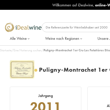
Willkommen auf iDealwine,
online-
Alle Weine
Weine nach Regionen
Unsere 
Startseite
/
Eine Notierung suchen
/
Puligny-Montrachet 1er Cru Les Folatières Et
Puligny-Montrachet 1er C
Jahrgang
2011
A