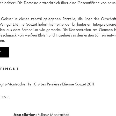
schlechtert. Die Domaine erstreckt sich über eine Gesamtfläche von neun
Geister in dieser zentral gelegenen Parzelle, die über der Ortschaft
gut Etienne Sauzet liefert hier eine der brillantesten Interpretation
boden aus dem Bathonium wie gemacht. Die Konzentration am Gaumen is
 Geschmack von weißen Blüten und Haselnuss in den ersten Jahren entwic
en.
T
EINGUT
ligny-Montrachet 1er Cru Les Perrières Etienne Sauzet
2011
EINS
Appellation:
Puligny-Montrachet