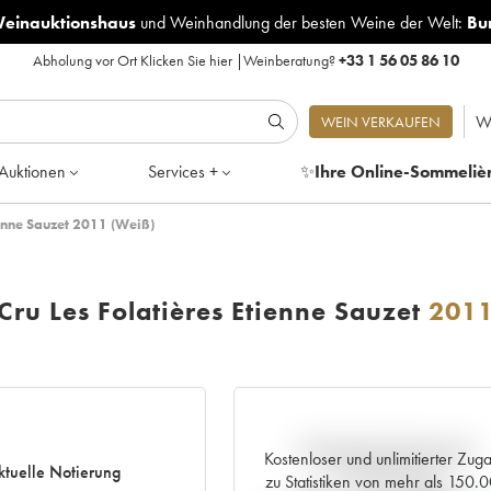
Weinauktionshaus
und
Weinhandlung der besten Weine der Welt:
Bu
Abholung vor Ort
Klicken Sie hier
|
Weinberatung?
+33 1 56 05 86 10
W
WEIN VERKAUFEN
Auktionen
Services +
✨
Ihre Online-Sommeliè
ienne Sauzet 2011 (Weiß)
ru Les Folatières Etienne Sauzet
201
Aktuelle Entwicklung der
Kostenloser und unlimitierter Zug
ktuelle Notierung
Preisnotierung
zu Statistiken von mehr als 150.