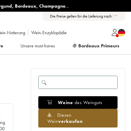
rgund
,
Bordeaux
,
Champagne
...
Die Preise gelten für die Lieferung nach:
ein-Notierung
Wein-Enzyklopädie
re
Unsere must-haves
🍇
Bordeaux Primeurs
1
Weine
des Weinguts
Diesen
Wein
verkaufen
ang
000