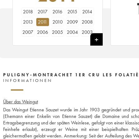
2018
2017
2016
2015
2014
2013
2011
2010
2009
2008
2007
2006
2005
2004
2003
2001
2000
1998
1997
1996
1992
PULIGNY-MONTRACHET 1ER CRU LES FOLATIÈ
INFORMATIONEN
Über das Weingut
Das Weingut Etienne Sauzet wurde im Jahr 1903 gegründet und prod
(Ehemann einer Enkelin von Etienne Sauzet) die Domaine und schaff
Ertragsbegrenzung und der späten Weinlese, gefolgt von einer klassis
Feinhefe erlaubt), erzeugt er Weine mit einer beispielhaften P
gleichermaßen gelobt werden. Anmerkung: Seit der Aufteilung des Wein