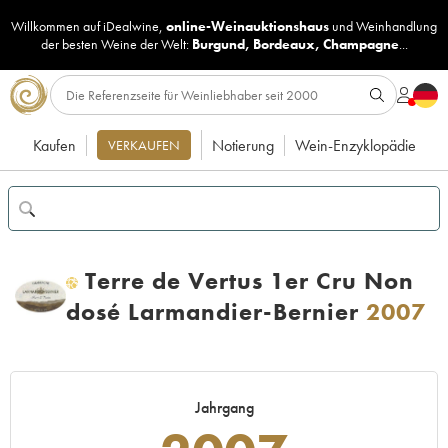
Willkommen auf iDealwine,
online-Weinauktionshaus
und
Weinhandlung
der besten Weine der Welt:
Burgund
,
Bordeaux
,
Champagne
...
Kaufen
Notierung
Wein-Enzyklopädie
VERKAUFEN
Terre de Vertus 1er Cru Non
H
dosé Larmandier-Bernier
2007
Jahrgang