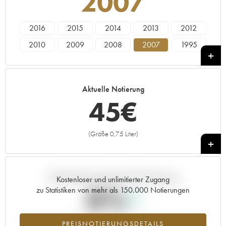
2007
2016
2015
2014
2013
2012
2010
2009
2008
2007
1995
----
Aktuelle Notierung
45
€
(Größe 0,75 Liter)
+
Aktuelle Entwicklung der Preisnotierung
Kostenloser und unlimitierter Zugang
0%
zu Statistiken von mehr als 150.000 Notierungen
Preisanstiegs des Jahrgangs 2007 im Jahr 2026 im Vergleich zum
PREISNOTIERUNGSDETAILS