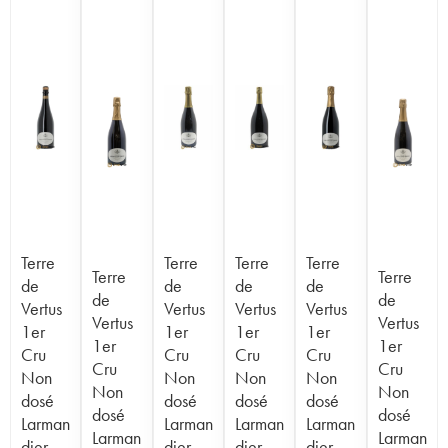
Terre
Terre
Terre
Terre
Terre
Terre
de
de
de
de
de
de
Vertus
Vertus
Vertus
Vertus
Vertus
Vertus
1er
1er
1er
1er
1er
1er
Cru
Cru
Cru
Cru
Cru
Cru
Non
Non
Non
Non
Non
Non
dosé
dosé
dosé
dosé
dosé
dosé
Larman
Larman
Larman
Larman
Larman
Larman
dier-
dier-
dier-
dier-