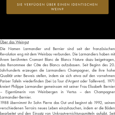
SIE VERFÜGEN ÜBER EINEN IDENTISCHEN
WEIN?
Über das Weingut
Die Namen Larmandier und Bernier sind seit der französischen
Revolution eng mit dem Weinbau verbunden. Die Larmandiers haben mit
ihrem berühmten Cramant Blanc de Blancs Nature dazu beigetragen,
das Renommee der Côte des Blancs aufzubauen. Seit Beginn des 20.
Jahrhunderts erzeugen die Larmandiers Champagner, die ihre hohe
Qualität unter Beweis stellen, indem sie sich etwa auf den vornehmen
Pariser Tafeln wiederfinden (bei La Tour d‘Argent oder Taillevent). 1971
kreiert Philippe Larmandier gemeinsam mit seiner Frau Elisabeth Bernier
– Eigentümerin von Weinbergen in Vertus – den Champagner
Larmandier-Bernier.
1988 übernimmt ihr Sohn Pierre das Gut und beginnt ab 1992, seinen
verschiedenen Terroirs neues Leben einzuhauchen, indem er die Böden
bearbeitet und den Einsatz von Unkrautvernichtungsmitteln aufgibt. Seit