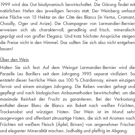
1999 wird das Gut biodynamisch bewirtschaftet. Die Gärung findet mit
natürlichen Hefen des jeweiligen Terroirs statt. Der Weinberg umfasst
eine Fläche von 15 Hektar an der Côte des Blancs (in Vertus, Cramant,
Chouilly, Oger und Avize). Die Champagner von Larmandier-Bernier
erweisen sich als charaktervoll, geradlinig und frisch, mineralisch
geprägt und von großer Eleganz. Und trotz höchster Ansprüche steigen
die Preise nicht in den Himmel. Das sollten Sie sich also nicht entgehen
lassen!
Über den Wein
Halten Sie sich fest: Auf dem Weingut Larmandier-Bernier wird die
Parzelle Les Barillers seit dem Jahrgang 1995 separat vinifiziert. So
entsteht dieser herrliche Wein aus 100 % Chardonnay, einem einzigen
Terroir und einem einzigen Jahrgang. Die Reben werden gehegt und
gepflegt und nach biologischen Anbaumethoden bewirtschaftet, um die
maximale Reinheit der Frucht zu garantieren. Bei der Verkostung
entfaltet dieser Blanc de Blancs ein Bukett nach weißen Früchten,
Trockenobst und würzigen Noten. Der Wein ist im Mund sehr
ausgewogen und offenbart zitrusartige Noten, die sich mit Aromen nach
Früchten mit weißem Fleisch (Äpfel, Birnen) von angenehmer Frischer
und eleganter Mineralität mischen. Jodhaltig und pfeffrig im Abgang.