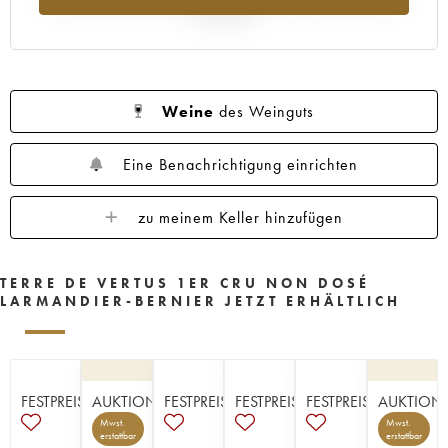
Jahr 2025
Weine
des Weinguts
Eine Benachrichtigung einrichten
zu meinem Keller hinzufügen
TERRE DE VERTUS 1ER CRU NON DOSÉ
LARMANDIER-BERNIER JETZT ERHÄLTLICH
FESTPREISE
AUKTION
FESTPREISE
FESTPREISE
FESTPREISE
AUKTION
Mwst.
Mwst.
erstattbar
erstattbar