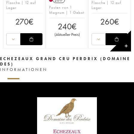
2017
Flasche | 12 auf
Flasche | 12 auf
Posten von 1
Lager
Lager
Magnum | 1 Gebot
270
€
260
€
240
€
(
Aktueller Preis
)
✕
ECHEZEAUX GRAND CRU PERDRIX (DOMAINE
DES)
INFORMATIONEN