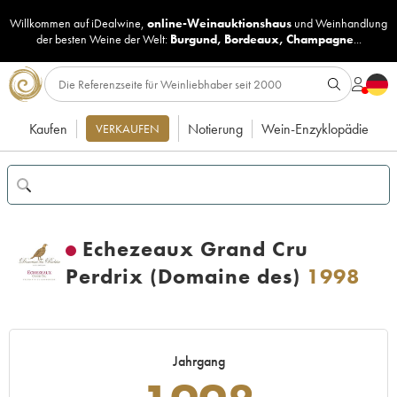
Willkommen auf iDealwine,
online-Weinauktionshaus
und
Weinhandlung
der besten Weine der Welt:
Burgund
,
Bordeaux
,
Champagne
...
Kaufen
Notierung
Wein-Enzyklopädie
VERKAUFEN
Echezeaux Grand Cru
Perdrix (Domaine des)
1998
Jahrgang