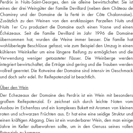
Perdrix in Nuits-Saint-Georges, den sie alleine bewirtschaftet. Sie ist
eines der drei Weingüter der Familie Devillard (neben dem Château de
Chamirey und der Domaine de la Ferté in der Côte Chalonnaise).
Zusätzlich zu den Weinen von den erstklassigen Parzellen Nuits und
Nuits 1er Cru produziert die Domaine auch einen Vosne und einen
Échézeaux. Seit die Familie Devillard im Jahr 1996 die Domaine
übernommen hat, wurden die Weine immer besser. Die Familie hat
wohlüberlegte Beschlüsse gefasst, wie zum Beispiel den Umzug in einen
kühleren Weinkeller um eine längere Reifung zu ermöglichen und die
Verwendung weniger getoasteter Fässer. Die Weinberge werden
integriert bewirtschaftet, die Erträge sind gering und die Trauben werden
vollreif geerntet. Die Rotweine der Domaine sind intensiv im Geschmack
und doch sehr edel. Ihr Reifepotenzial ist beachtlich.
Über den Wein
Der Echezeaux der Domaine des Perdrix ist ein Wein mit besonders
großem Reifepotenzial. Er zeichnet sich durch leichte Noten vom
Ausbau im Eichenfass und ein komplexes Bukett mit Aromen von kleinen
roten und schwarzen Früchten aus. Er hat eine eine seidige Struktur und
einen kräftigen Abgang. Dies ist ein wunderbarer Wein, den man einige
Jahre im Keller aufbewahren sollte, um in den Genuss seines vollen
Potenzials zu kommen.