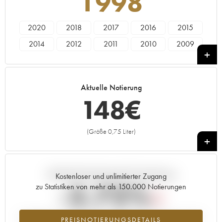
1998
2020
2018
2017
2016
2015
2014
2012
2011
2010
2009
2008
2007
2006
2005
2003
2002
2001
2000
1999
1998
Aktuelle Notierung
1997
1996
1995
1992
148
€
(Größe 0,75 Liter)
+
Aktuelle Entwicklung der Preisnotierung
Kostenloser und unlimitierter Zugang
-2.72%
zu Statistiken von mehr als 150.000 Notierungen
Preisabfall des Jahrgangs 1998 im Jahr 2026 im Vergleich zum Jahr
PREISNOTIERUNGSDETAILS