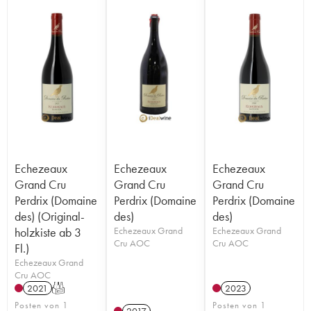
Echezeaux
Echezeaux
Echezeaux
Grand Cru
Grand Cru
Grand Cru
Perdrix (Domaine
Perdrix (Domaine
Perdrix (Domaine
des) (Original-
des)
des)
holzkiste ab 3
Echezeaux Grand
Echezeaux Grand
Cru AOC
Cru AOC
Fl.)
Echezeaux Grand
Cru AOC
2021
T
2023
Posten von 1
Posten von 1