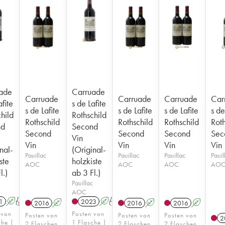
ade
Carruade
Carruade
Carruade
Carruade
Car
afite
s de Lafite
s de Lafite
s de Lafite
s de Lafite
s de
hild
Rothschild
Rothschild
Rothschild
Rothschild
Roth
nd
Second
Second
Second
Second
Sec
Vin
Vin
Vin
Vin
Vin
nal-
(Original-
Pauillac
Pauillac
Pauillac
Pauil
ste
holzkiste
AOC
AOC
AOC
AO
l.)
ab 3 Fl.)
Pauillac
AOC
1
A
T
2023
A
T
2016
A
2016
A
2016
A
 von
Posten von
Posten von
Posten von
Posten von
2
che |
1 Flasche |
2 Flaschen
2 Flaschen
2 Flaschen