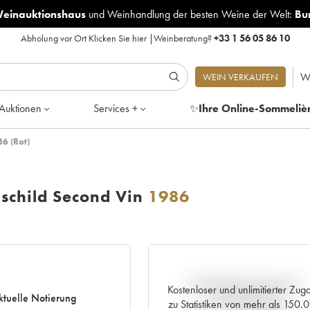
Weinauktionshaus
und
Weinhandlung der besten Weine der Welt:
Bu
Abholung vor Ort
Klicken Sie hier
|
Weinberatung?
+33 1 56 05 86 10
W
WEIN VERKAUFEN
Auktionen
Services +
✨
Ihre Online-Sommeliè
86 (Rot)
hschild Second Vin
1986
Aktuelle Entwicklung der
Kostenloser und unlimitierter Zug
ktuelle Notierung
Preisnotierung
zu Statistiken von mehr als 150.