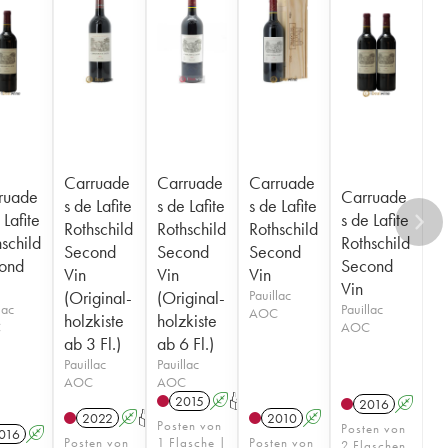
Carruade
Carruade
Carruade
ruade
Carruade
s de Lafite
s de Lafite
s de Lafite
 Lafite
s de Lafite
Rothschild
Rothschild
Rothschild
schild
Rothschild
Second
Second
Second
ond
Second
Vin
Vin
Vin
Vin
(Original-
(Original-
Pauillac
lac
Pauillac
AOC
holzkiste
holzkiste
C
AOC
ab 3 Fl.)
ab 6 Fl.)
Pauillac
Pauillac
AOC
AOC
2015
A
T
2016
A
2022
A
T
2010
A
Posten von
Posten von
016
A
Posten von
1 Flasche |
Posten von
2 Flaschen