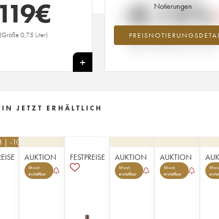
119
€
-0.15%
Notierungen
(Größe 0,75 Liter)
PREISNOTIERUNGSDETAI
Preisabfall des Jahrgangs 1986 im Ja
2026 im Vergleich zum Jahr 2025
+
IN JETZT ERHÄLTLICH
3 | -10%
REISE
AUKTION
FESTPREISE
AUKTION
AUKTION
AUK
Mwst.
Mwst.
Mwst.
Mwst
erstattbar
erstattbar
erstattbar
ersta