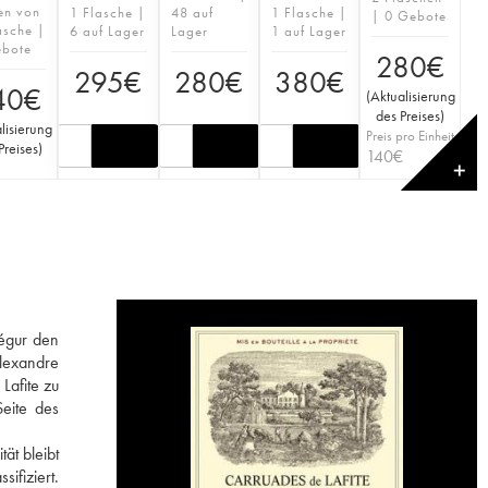
en von
1 Flasche |
48 auf
1 Flasche |
| 0 Gebote
asche |
6 auf Lager
Lager
1 auf Lager
ebote
280
€
295
€
280
€
380
€
40
€
(
Aktualisierung
des Preises
)
lisierung
Preis pro Einheit
Preises
)
140
€
✕
Ségur den
Alexandre
Lafite zu
eite des
ät bleibt
ifiziert.