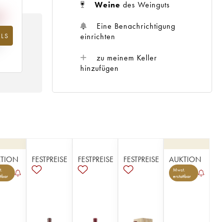
Weine
des Weinguts
Eine Benachrichtigung
einrichten
LS
hr
zu meinem Keller
hinzufügen
TION
FESTPREISE
FESTPREISE
FESTPREISE
AUKTION
.
Mwst.
ttbar
erstattbar