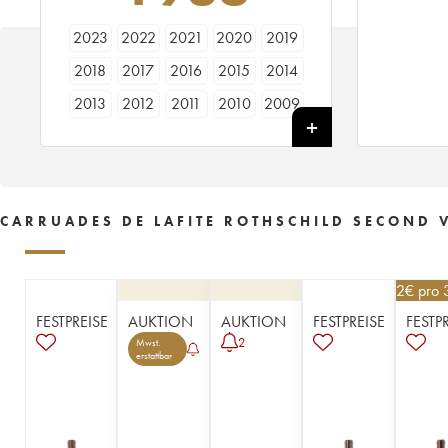
2023
2022
2021
2020
2019
2018
2017
2016
2015
2014
2013
2012
2011
2010
2009
2008
2007
2006
2005
2004
2003
2002
2001
2000
1999
1998
1997
1996
1995
1994
CARRUADES DE LAFITE ROTHSCHILD SECOND V
1993
1992
1991
1990
1989
1988
1987
1986
1985
1984
252
€
pro 
1983
1982
1981
1978
1970
FESTPREISE
AUKTION
AUKTION
FESTPREISE
FESTP
1966
1964
1961
1959
1957
2
Mwst.
erstattbar
1956
1955
1954
1952
1951
1950
1937
1934