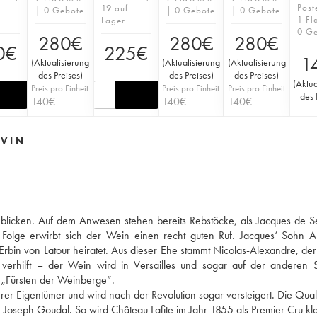
Post
19 auf
| 0 Gebote
| 0 Gebote
| 0 Gebote
1 Fl
Lager
0 G
280
€
280
€
280
€
0
€
225
€
1
(
Aktualisierung
(
Aktualisierung
(
Aktualisierung
des Preises
)
des Preises
)
des Preises
)
(
Aktua
Preis pro Einheit
Preis pro Einheit
Preis pro Einheit
des 
140
€
140
€
140
€
 VIN
kblicken. Auf dem Anwesen stehen bereits Rebstöcke, als Jacques de 
 Folge erwirbt sich der Wein einen recht guten Ruf. Jacques‘ Sohn 
Erbin von Latour heiratet. Aus dieser Ehe stammt Nicolas-Alexandre, der 
erhilft – der Wein wird in Versailles und sogar auf der anderen S
 „Fürsten der Weinberge“.
 Eigentümer und wird nach der Revolution sogar versteigert. Die Qualit
Joseph Goudal. So wird Château Lafite im Jahr 1855 als Premier Cru klass