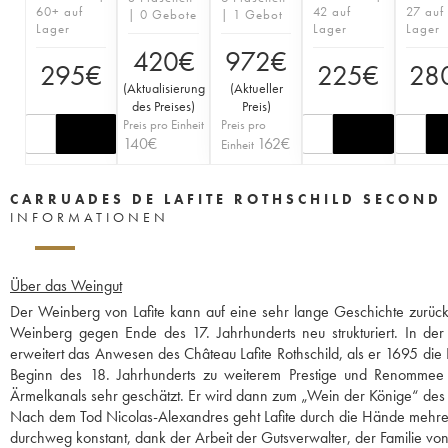
60+ auf
42 auf
27 auf
| 0 Gebote
| 1 Gebot
Lager
Lager
Lager
420
€
972
€
295
€
225
€
28
(
Aktualisierung
(
Aktueller
des Preises
)
Preis
)
Preis pro Einheit
Preis pro
140
€
162
€
Einheit
CARRUADES DE LAFITE ROTHSCHILD SECOND
INFORMATIONEN
Über das Weingut
Der Weinberg von Lafite kann auf eine sehr lange Geschichte zurüc
Weinberg gegen Ende des 17. Jahrhunderts neu strukturiert. In der
erweitert das Anwesen des Château Lafite Rothschild, als er 1695 die 
Beginn des 18. Jahrhunderts zu weiterem Prestige und Renommee v
Ärmelkanals sehr geschätzt. Er wird dann zum „Wein der Könige“ des
Nach dem Tod Nicolas-Alexandres geht Lafite durch die Hände mehrerer
durchweg konstant, dank der Arbeit der Gutsverwalter, der Familie von 