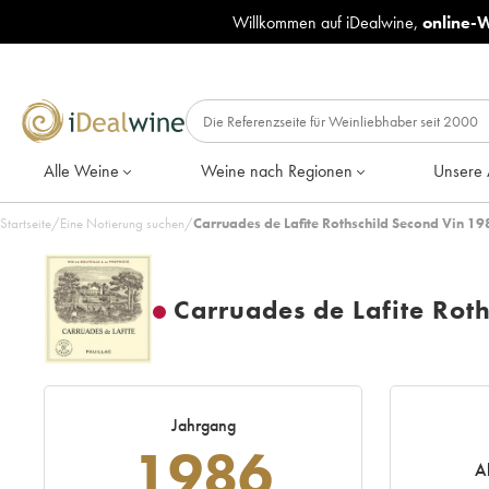
Willkommen auf iDealwine,
online-
Alle Weine
Weine nach Regionen
Unsere 
Startseite
/
Eine Notierung suchen
/
Carruades de Lafite Rothschild Second Vin 19
Carruades de Lafite Rot
Jahrgang
1986
A