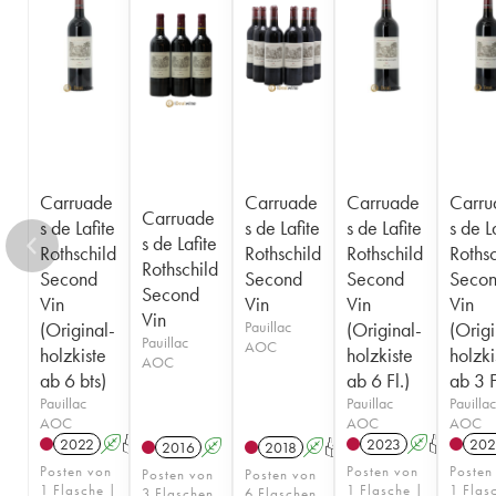
Carruade
Carruade
Carruade
Carru
Carruade
s de Lafite
s de Lafite
s de Lafite
s de L
s de Lafite
Rothschild
Rothschild
Rothschild
Rothsc
Rothschild
Second
Second
Second
Seco
Second
Vin
Vin
Vin
Vin
Vin
(Original-
Pauillac
(Original-
(Origi
Pauillac
AOC
holzkiste
holzkiste
holzki
AOC
ab 6 bts)
ab 6 Fl.)
ab 3 F
Pauillac
Pauillac
Pauillac
AOC
AOC
AOC
2022
A
T
2023
A
T
202
2016
A
2018
A
T
Posten von
Posten von
Posten
Posten von
Posten von
1 Flasche |
1 Flasche |
1 Flas
3 Flaschen
6 Flaschen