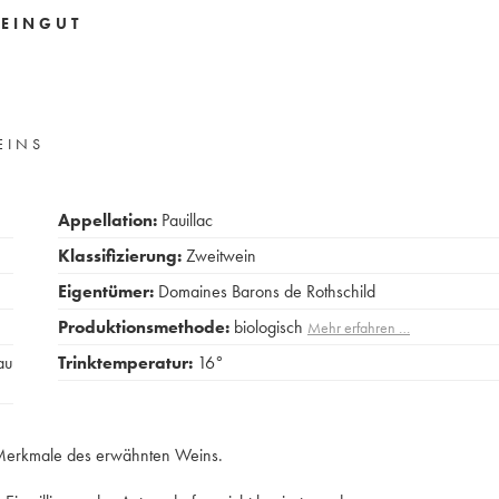
EINGUT
EINS
Appellation:
Pauillac
Klassifizierung:
Zweitwein
Eigentümer:
Domaines Barons de Rothschild
Produktionsmethode:
biologisch
Mehr erfahren …
au
Trinktemperatur:
16°
e Merkmale des erwähnten Weins.