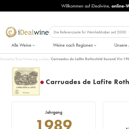
Willkommen auf iDealwine,
online-
Alle Weine
Weine nach Regionen
Unsere 
Startseite
/
Eine Notierung suchen
/
Carruades de Lafite Rothschild Second Vin 19
Carruades de Lafite Rot
Jahrgang
1989