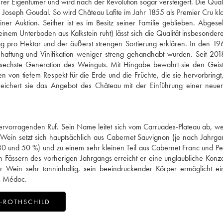
 Eigentümer und wird nach der Revolution sogar versteigert. Die Qualit
Joseph Goudal. So wird Château Lafite im Jahr 1855 als Premier Cru klass
er Auktion. Seither ist es im Besitz seiner Familie geblieben. Abge
nem Unterboden aus Kalkstein ruht) lässt sich die Qualität insbesonder
ag pro Hektar und der äußerst strengen Sortierung erklären. In den 1
haftung und Vinifikation weniger streng gehandhabt wurden. Seit 201
ie sechste Generation des Weinguts. Mit Hingabe bewahrt sie den Geis
n von tiefem Respekt für die Erde und die Früchte, die sie hervorbringt,
ereichert sie das Angebot des Château mit der Einführung einer neu
hervorragenden Ruf. Sein Name leitet sich vom Carruades-Plateau ab, w
ein setzt sich hauptsächlich aus Cabernet Sauvignon (je nach Jahrga
0 und 50 %) und zu einem sehr kleinen Teil aus Cabernet Franc und Pet
ässern des vorherigen Jahrgangs erreicht er eine unglaubliche Konze
ser Wein sehr tanninhaltig, sein beeindruckender Körper ermöglicht e
es Médoc.
-ROTHSCHILD