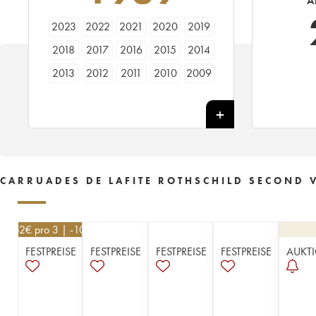
A
2023
2022
2021
2020
2019
2018
2017
2016
2015
2014
2013
2012
2011
2010
2009
2008
2007
2006
2005
2004
2003
2002
2001
2000
1999
1998
1997
1996
1995
1994
1993
1992
1991
1990
1989
CARRUADES DE LAFITE ROTHSCHILD SECOND V
1988
1987
1986
1985
1984
1983
1982
1981
1978
1970
252
€
pro 3 | -10%
1966
1964
1961
1959
1957
FESTPREISE
FESTPREISE
FESTPREISE
FESTPREISE
AUKT
1956
1955
1954
1952
1951
1950
1937
1934