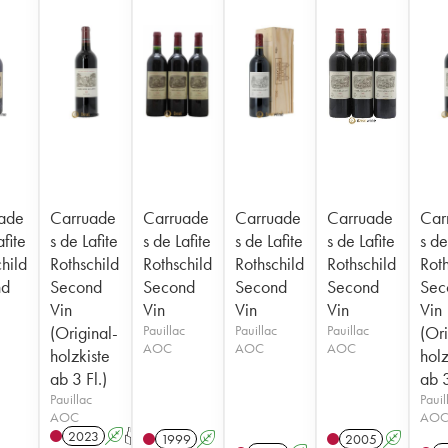
ade
Carruade
Carruade
Carruade
Carruade
Car
afite
s de Lafite
s de Lafite
s de Lafite
s de Lafite
s de
hild
Rothschild
Rothschild
Rothschild
Rothschild
Roth
nd
Second
Second
Second
Second
Sec
Vin
Vin
Vin
Vin
Vin
(Original-
Pauillac
Pauillac
Pauillac
(Ori
AOC
AOC
AOC
holzkiste
holz
ab 3 Fl.)
ab 3
Pauillac
Pauil
AOC
AO
2023
A
T
1999
A
2005
A