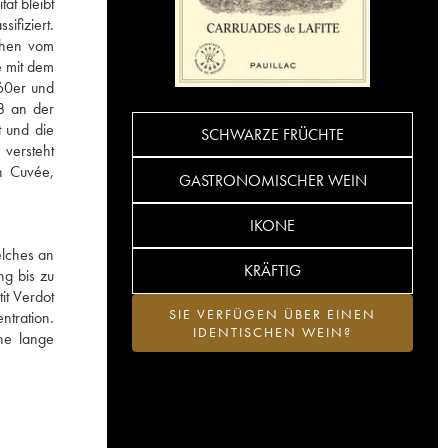
ät bleibt
ifiziert.
sehen vom
e mit dem
960er und
8 an der
t und die
SCHWARZE FRÜCHTE
 versteht
en Cuvée,
GASTRONOMISCHER WEIN
IKONE
elches an
KRÄFTIG
ng bis zu
it Verdot
SIE VERFÜGEN ÜBER EINEN
ntration.
IDENTISCHEN WEIN?
ine lange