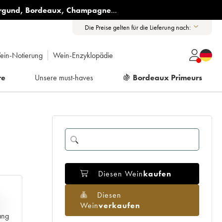
rgund
,
Bordeaux
,
Champagne
...
Die Preise gelten für die Lieferung nach:
ein-Notierung
Wein-Enzyklopädie
re
Unsere must-haves
🍇
Bordeaux Primeurs
Diesen Wein
kaufen
Diesen
Wein
verkaufen
H
ang