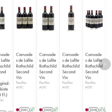
ruade
Carruade
Carruade
Carruade
Carruade
 Lafite
s de Lafite
s de Lafite
s de Lafite
s de Lafite
schild
Rothschild
Rothschild
Rothschild
Rothschild
ond
Second
Second
Second
Second
Vin
Vin
Vin
Vin
ginal-
Pauillac
Pauillac
Pauillac
Pauillac
AOC
AOC
AOC
AOC
kiste
 Fl.)
lac
C
2001
A
2005
A
2018
A
T