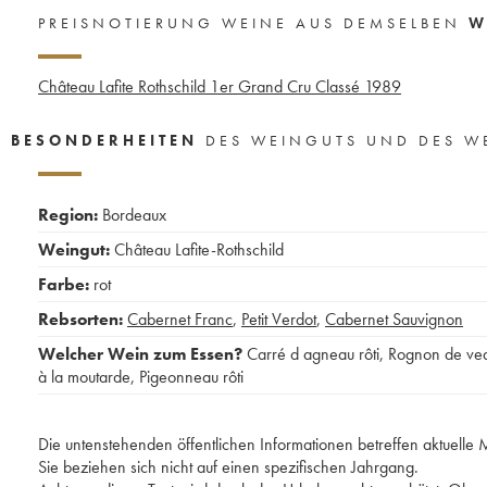
PREISNOTIERUNG WEINE AUS DEMSELBEN
W
Château Lafite Rothschild 1er Grand Cru Classé
1989
BESONDERHEITEN
DES WEINGUTS UND DES W
Region:
Bordeaux
Weingut:
Château Lafite-Rothschild
Farbe:
rot
Rebsorten:
Cabernet Franc
,
Petit Verdot
,
Cabernet Sauvignon
Welcher Wein zum Essen?
Carré d agneau rôti
,
Rognon de ve
à la moutarde
,
Pigeonneau rôti
Die untenstehenden öffentlichen Informationen betreffen aktuell
Sie beziehen sich nicht auf einen spezifischen Jahrgang.