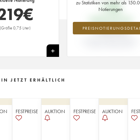
ktuelle Notierung
zu Statistiken von mehr als 150.
17
€
219
€
Notierungen
PRIMEUR-PREIS 1989
(Größe 0,75 Liter)
PREISNOTIERUNGSDETAI
+1188.82%
ABWEICHUNG DER NOTIERUNG
AKTUELL/PRIMEUR-PREIS
+
IN JETZT ERHÄLTLICH
ION
FESTPREISE
AUKTION
FESTPREISE
AUKTION
FES