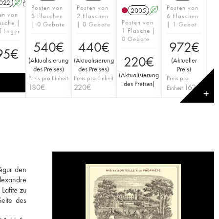
022
A
T
Posten von
Posten von
Posten von
2005
A
en von
3 Flaschen
2 Flaschen
6 Flaschen
Posten von
asche |
| 0 Gebote
| 0 Gebote
| 1 Gebot
1 Flasche |
f Lager
0 Gebote
540
€
440
€
972
€
95
€
220
€
(
Aktualisierung
(
Aktualisierung
(
Aktueller
des Preises
)
des Preises
)
Preis
)
(
Aktualisierung
Preis pro Einheit
Preis pro Einheit
Preis pro
des Preises
)
180
€
220
€
162
€
Einheit
✕
Ségur den
Alexandre
Lafite zu
eite des