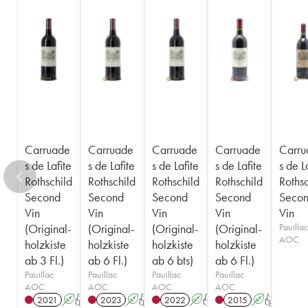
Carruade
Carruade
Carruade
Carruade
Carru
s de Lafite
s de Lafite
s de Lafite
s de Lafite
s de L
Rothschild
Rothschild
Rothschild
Rothschild
Rothsc
Second
Second
Second
Second
Seco
Vin
Vin
Vin
Vin
Vin
(Original-
(Original-
(Original-
(Original-
Pauillac
AOC
holzkiste
holzkiste
holzkiste
holzkiste
ab 3 Fl.)
ab 6 Fl.)
ab 6 bts)
ab 6 Fl.)
Pauillac
Pauillac
Pauillac
Pauillac
AOC
AOC
AOC
AOC
2021
A
T
2023
A
T
2022
A
T
2015
A
T