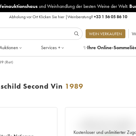
Weinauktionshaus
und
Weinhandlung der besten Weine der Welt:
Bu
Abholung vor Ort
Klicken Sie hier
|
Weinberatung?
+33 1 56 05 86 10
W
WEIN VERKAUFEN
Auktionen
Services +
✨
Ihre Online-Sommeliè
89 (Rot)
hschild Second Vin
1989
ABWEICHUNG DIESER
NOTIERUNG IM VERGLEIC
ZUM PRIMEUR-PREIS
Kostenloser und unlimitierter Zug