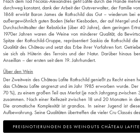
Nach dem Tod Nicolas-Alexandres geht Lafite durch die Hände mehrerer
durchweg konstant, dank der Arbeit der Gutsverwalter, der Familie von 
1868 erwirbt Baron James de Rothschild das Gut – wiederum bei ein
außergewöhnlich guten Boden (tiefer Kiesboden, der auf Mergel und ei
Durchschnittsalter der Rebstöcke (über 40 Jahre), dem geringen Ertr
1970er Jahren waren die Weine von minderer Qualität, da Bewirtsc
Spitze der Rothschild-Gruppe, repräsentiert Saskia de Rothschild d
Qualität des Château und setzt das Erbe ihrer Vorfahren fort. Getriebe
sie sich als Hüterin des Terroirs und der Natur. Darüber hinaus b
Anseillan – der ersten seit dem 19. Jahrhundert.
Über den Wein
Der Zweitwein des Château Lafite Rothschild genießt zu Recht einen 
das Château Lafite angrenzt und im Jahr 1985 erworben wurde. Der W
70 %), zu einem großen Teil aus Merlot (je nach Jahrgang zwischen 3
zusammen. Nach einer Reifezeit zwischen 18 und 20 Monaten in den F
Die aromatische Komplexität ist grandios. In seiner Jugend ist die
Aufbewahrung. Seine Qualitäten übertreffen die vieler Cru Classés d
PREISNOTIERUNGEN DES WEINGUTS CHÂTEAU LAFITE