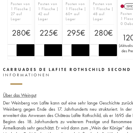
Posten von
Posten von
Posten von
Posten von
199
1 Flasche |
1 Flasche |
1 Flasche |
1 Flasche |
Posten
27 auf
42 auf
60+ auf
48 auf
1 Flas
Lager
Lager
Lager
Lager
0 Geb
280
€
225
€
295
€
280
€
12
(
Aktuali
des Pre
CARRUADES DE LAFITE ROTHSCHILD SECOND
INFORMATIONEN
Über das Weingut
Der Weinberg von Lafite kann auf eine sehr lange Geschichte zurüc
Weinberg gegen Ende des 17. Jahrhunderts neu strukturiert. In der
erweitert das Anwesen des Château Lafite Rothschild, als er 1695 die 
Beginn des 18. Jahrhunderts zu weiterem Prestige und Renommee v
Ärmelkanals sehr geschätzt. Er wird dann zum „Wein der Könige“ des