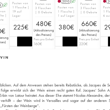
2010
A
2
Posten von
Posten von
Posten von
3
A
1 Flasche |
Posten von
Post
3 Flaschen
3 Flaschen
 von
19 auf
1 Flasche |
1 Fl
| 0 Gebote
| 0 Gebote
che |
Lager
1 auf Lager
6 au
ote
480
€
660
€
225
€
380
€
2
0
€
(
Aktualisierung
(
Aktualisierung
des Preises
)
des Preises
)
sierung
Preis pro Einheit
Preis pro Einheit
ises
)
160
€
220
€
 VIN
kblicken. Auf dem Anwesen stehen bereits Rebstöcke, als Jacques de 
 Folge erwirbt sich der Wein einen recht guten Ruf. Jacques‘ Sohn 
Erbin von Latour heiratet. Aus dieser Ehe stammt Nicolas-Alexandre, der 
erhilft – der Wein wird in Versailles und sogar auf der anderen S
 „Fürsten der Weinberge“.