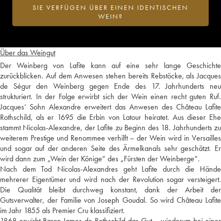
SIE VERFÜGEN ÜBER EINEN IDENTISCHEN
WEIN?
Über das Weingut
Der Weinberg von Lafite kann auf eine sehr lange Geschichte
zurückblicken. Auf dem Anwesen stehen bereits Rebstöcke, als Jacques
de Ségur den Weinberg gegen Ende des 17. Jahrhunderts neu
strukturiert. In der Folge erwirbt sich der Wein einen recht guten Ruf.
Jacques‘ Sohn Alexandre erweitert das Anwesen des Château Lafite
Rothschild, als er 1695 die Erbin von Latour heiratet. Aus dieser Ehe
stammt Nicolas-Alexandre, der Lafite zu Beginn des 18. Jahrhunderts zu
weiterem Prestige und Renommee verhilft – der Wein wird in Versailles
und sogar auf der anderen Seite des Ärmelkanals sehr geschätzt. Er
wird dann zum „Wein der Könige“ des „Fürsten der Weinberge“.
Nach dem Tod Nicolas-Alexandres geht Lafite durch die Hände
mehrerer Eigentümer und wird nach der Revolution sogar versteigert.
Die Qualität bleibt durchweg konstant, dank der Arbeit der
Gutsverwalter, der Familie von Joseph Goudal. So wird Château Lafite
im Jahr 1855 als Premier Cru klassifiziert.
1868 erwirbt Baron James de Rothschild das Gut – wiederum bei einer