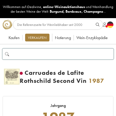
Willkommen auf iDealwine,
online-Weinauktionshaus
und
Weinhandlung
der besten Weine der Welt:
Burgund
,
Bordeaux
,
Champagne
...
Kaufen
Notierung
Wein-Enzyklopädie
VERKAUFEN
Carruades de Lafite
Rothschild Second Vin
1987
Jahrgang