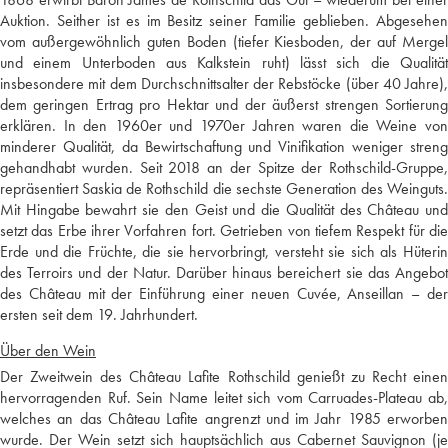
Auktion. Seither ist es im Besitz seiner Familie geblieben. Abgesehen
vom außergewöhnlich guten Boden (tiefer Kiesboden, der auf Mergel
und einem Unterboden aus Kalkstein ruht) lässt sich die Qualität
insbesondere mit dem Durchschnittsalter der Rebstöcke (über 40 Jahre),
dem geringen Ertrag pro Hektar und der äußerst strengen Sortierung
erklären. In den 1960er und 1970er Jahren waren die Weine von
minderer Qualität, da Bewirtschaftung und Vinifikation weniger streng
gehandhabt wurden. Seit 2018 an der Spitze der Rothschild-Gruppe,
repräsentiert Saskia de Rothschild die sechste Generation des Weinguts.
Mit Hingabe bewahrt sie den Geist und die Qualität des Château und
setzt das Erbe ihrer Vorfahren fort. Getrieben von tiefem Respekt für die
Erde und die Früchte, die sie hervorbringt, versteht sie sich als Hüterin
des Terroirs und der Natur. Darüber hinaus bereichert sie das Angebot
des Château mit der Einführung einer neuen Cuvée, Anseillan – der
ersten seit dem 19. Jahrhundert.
Über den Wein
Der Zweitwein des Château Lafite Rothschild genießt zu Recht einen
hervorragenden Ruf. Sein Name leitet sich vom Carruades-Plateau ab,
welches an das Château Lafite angrenzt und im Jahr 1985 erworben
wurde. Der Wein setzt sich hauptsächlich aus Cabernet Sauvignon (je