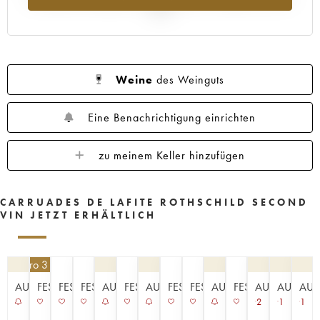
2025
Weine
des Weinguts
Eine Benachrichtigung einrichten
zu meinem Keller hinzufügen
CARRUADES DE LAFITE ROTHSCHILD SECOND
VIN JETZT ERHÄLTLICH
252
€
pro 3 | -10%
AUKTION
FESTPREISE
FESTPREISE
FESTPREISE
AUKTION
FESTPREISE
AUKTION
FESTPREISE
FESTPREISE
AUKTION
FESTPREISE
AUKTION
AUKTIO
AUK
2
1
1