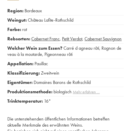
Region:
Bordeaux
Weingut:
Château Lafite-Rothschild
Farbe:
rot
Rebsorten:
Cabernet Franc
,
Petit Verdot
,
Cabernet Sauvignon
Welcher Wein zum Essen?
Carré d agneau rôti
,
Rognon de
veau à la moutarde
,
Pigeonneau rôti
Appellation:
Pauillac
Klassifizierung:
Zweitwein
Eigentümer:
Domaines Barons de Rothschild
Produktionsmethode:
biologisch
Mehr erfahren …
Trinktemperatur:
16°
Die untenstehenden öffentlichen Informationen betreffen
aktuelle Merkmale des erwähnten Weins.